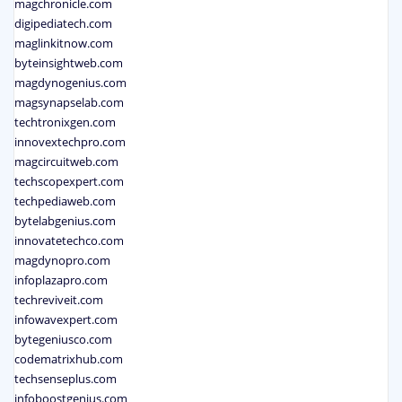
magchronicle.com
digipediatech.com
maglinkitnow.com
byteinsightweb.com
magdynogenius.com
magsynapselab.com
techtronixgen.com
innovextechpro.com
magcircuitweb.com
techscopexpert.com
techpediaweb.com
bytelabgenius.com
innovatetechco.com
magdynopro.com
infoplazapro.com
techreviveit.com
infowavexpert.com
bytegeniusco.com
codematrixhub.com
techsenseplus.com
infoboostgenius.com