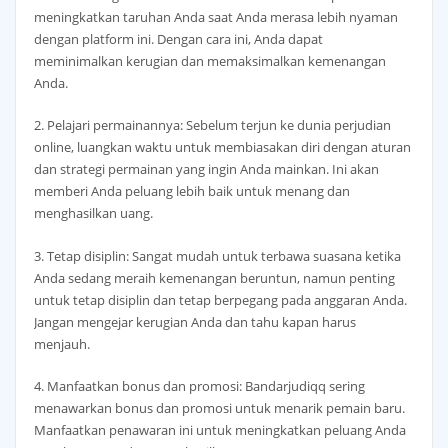
meningkatkan taruhan Anda saat Anda merasa lebih nyaman
dengan platform ini. Dengan cara ini, Anda dapat
meminimalkan kerugian dan memaksimalkan kemenangan
Anda.
2. Pelajari permainannya: Sebelum terjun ke dunia perjudian
online, luangkan waktu untuk membiasakan diri dengan aturan
dan strategi permainan yang ingin Anda mainkan. Ini akan
memberi Anda peluang lebih baik untuk menang dan
menghasilkan uang.
3. Tetap disiplin: Sangat mudah untuk terbawa suasana ketika
Anda sedang meraih kemenangan beruntun, namun penting
untuk tetap disiplin dan tetap berpegang pada anggaran Anda.
Jangan mengejar kerugian Anda dan tahu kapan harus
menjauh.
4. Manfaatkan bonus dan promosi: Bandarjudiqq sering
menawarkan bonus dan promosi untuk menarik pemain baru.
Manfaatkan penawaran ini untuk meningkatkan peluang Anda