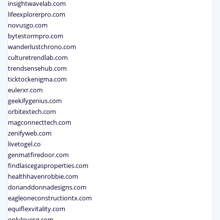
insightwavelab.com
lifeexplorerpro.com
novusgo.com
bytestormpro.com
wanderlustchrono.com
culturetrendlab.com
trendsensehub.com
ticktockenigma.com
eulerxr.com
geekifygenius.com
orbitextech.com
magconnecttech.com
zenifyweb.com
livetogel.co
genmatfiredoor.com
findlascegasproperties.com
healthhavenrobbie.com
donanddonnadesigns.com
eagleoneconstructiontx.com
equiflexvitality.com
onlylovesg.com