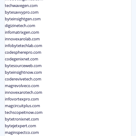
techwavegen.com
bytesavvypro.com
byteinsightgen.com
digizinetech.com
infomatrixgen.com
innovexarolab.com
infobytetechlab.com
codespherepro.com
codegenixnet.com
bytesourceweb.com
byteinsightnow.com
coderevivetech.com
magrevolveco.com
innovexarotech.com
infovortexpro.com
magcircuitplus.com
techscopeitnow.com
bytetronixnet.com
bytejetxpert.com
maginspectco.com