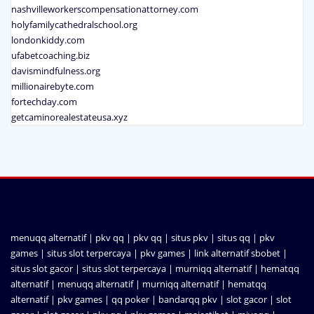
nashvilleworkerscompensationattorney.com
holyfamilycathedralschool.org
londonkiddy.com
ufabetcoaching.biz
davismindfulness.org
millionairebyte.com
fortechday.com
getcaminorealestateusa.xyz
menuqq alternatif
|
pkv qq
|
pkv qq
|
situs pkv
|
situs qq
|
pkv
games
|
situs slot terpercaya
|
pkv games
|
link alternatif sbobet
|
situs slot gacor
|
situs slot terpercaya
|
murniqq alternatif
|
hematqq
alternatif
|
menuqq alternatif
|
murniqq alternatif
|
hematqq
alternatif
|
pkv games
|
qq poker
|
bandarqq pkv
|
slot gacor
|
slot