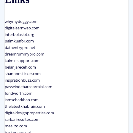
whymydoggy.com
digitalearnweb.com
interbolaslot.org
palmkuafor.com
dataentrypro.net
dreamrummypro.com
kaiminsupport.com
belanjareceh.com
shannonsticker.com
insprationbuzz.com
passeiodebarcoarraial.com
fondworth.com
iamseharkhan.com
thelatestkhabrain.com
digitaldesignproperties.com
sarkariresultex.com
mealizo.com
barknpaws.net