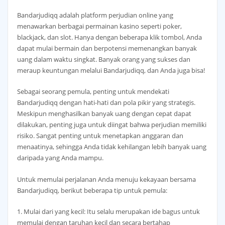
Bandarjudiqq adalah platform perjudian online yang
menawarkan berbagai permainan kasino seperti poker,
blackjack, dan slot. Hanya dengan beberapa klik tombol, Anda
dapat mulai bermain dan berpotensi memenangkan banyak
uang dalam waktu singkat. Banyak orang yang sukses dan
meraup keuntungan melalui Bandarjudiqq, dan Anda juga bisa!
Sebagai seorang pemula, penting untuk mendekati
Bandarjudiqq dengan hati-hati dan pola pikir yang strategis.
Meskipun menghasilkan banyak uang dengan cepat dapat
dilakukan, penting juga untuk diingat bahwa perjudian memiliki
risiko. Sangat penting untuk menetapkan anggaran dan
menaatinya, sehingga Anda tidak kehilangan lebih banyak uang
daripada yang Anda mampu.
Untuk memulai perjalanan Anda menuju kekayaan bersama
Bandarjudiqq, berikut beberapa tip untuk pemula:
1. Mulai dari yang kecil: Itu selalu merupakan ide bagus untuk
memulai dengan taruhan kecil dan secara bertahap