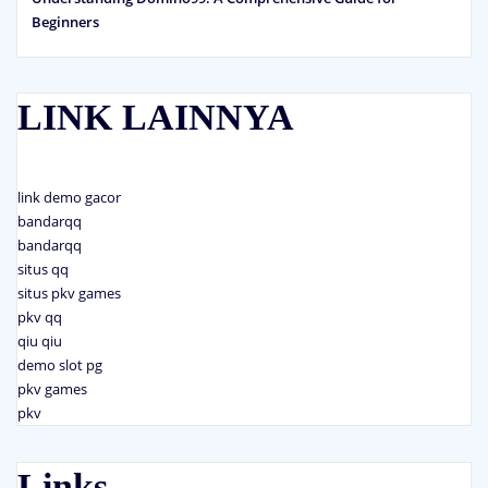
Beginners
LINK LAINNYA
link demo gacor
bandarqq
bandarqq
situs qq
situs pkv games
pkv qq
qiu qiu
demo slot pg
pkv games
pkv
Links