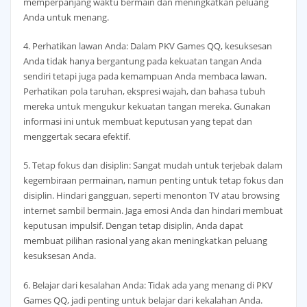
memperpanjang waktu bermain dan meningkatkan peluang
Anda untuk menang.
4. Perhatikan lawan Anda: Dalam PKV Games QQ, kesuksesan
Anda tidak hanya bergantung pada kekuatan tangan Anda
sendiri tetapi juga pada kemampuan Anda membaca lawan.
Perhatikan pola taruhan, ekspresi wajah, dan bahasa tubuh
mereka untuk mengukur kekuatan tangan mereka. Gunakan
informasi ini untuk membuat keputusan yang tepat dan
menggertak secara efektif.
5. Tetap fokus dan disiplin: Sangat mudah untuk terjebak dalam
kegembiraan permainan, namun penting untuk tetap fokus dan
disiplin. Hindari gangguan, seperti menonton TV atau browsing
internet sambil bermain. Jaga emosi Anda dan hindari membuat
keputusan impulsif. Dengan tetap disiplin, Anda dapat
membuat pilihan rasional yang akan meningkatkan peluang
kesuksesan Anda.
6. Belajar dari kesalahan Anda: Tidak ada yang menang di PKV
Games QQ, jadi penting untuk belajar dari kekalahan Anda.