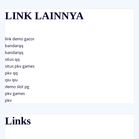
LINK LAINNYA
link demo gacor
bandarqq
bandarqq
situs qq
situs pkv games
pkv qq
qiu qiu
demo slot pg
pkv games
pkv
Links