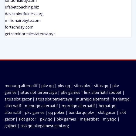
londonkiddy.com
ufabetcoaching.biz
davismindfulness.org
millionairebyte.com
fortechday.com
getcaminorealestateusa.xyz
menuqq alternatif
|
pkv qq
|
pkv qq
|
situs pkv
|
situs qq
|
pkv
games
|
situs slot terpercaya
|
pkv games
|
link alternatif sbobet
|
situs slot gacor
|
situs slot terpercaya
|
murniqq alternatif
|
hematqq
alternatif
|
menuqq alternatif
|
murniqq alternatif
|
hematqq
alternatif
|
pkv games
|
qq poker
|
bandarqq pkv
|
slot gacor
|
slot
gacor
|
slot gacor
|
pkv qq
|
pkv games
|
majestibet
|
miyaqq
|
gajibet
|
asikqq.pkvgamesresmi.org