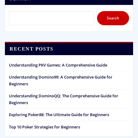
Search
RECENT POSTS
Understanding PKV Games: A Comprehensive Guide
Understanding Domino99: A Comprehensive Guide for
Beginners
Understanding DominoQQ: The Comprehensive Guide for
Beginners
Exploring Poker88: The Ultimate Guide for Beginners
Top 10 Poker Strategies for Beginners