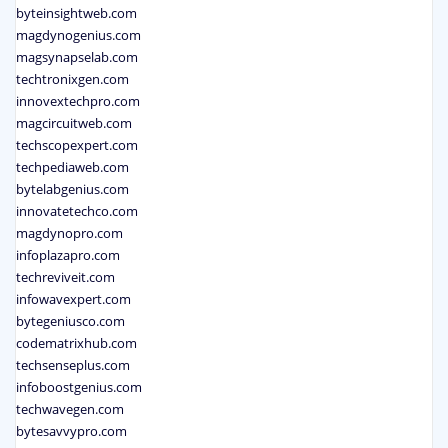
byteinsightweb.com
magdynogenius.com
magsynapselab.com
techtronixgen.com
innovextechpro.com
magcircuitweb.com
techscopexpert.com
techpediaweb.com
bytelabgenius.com
innovatetechco.com
magdynopro.com
infoplazapro.com
techreviveit.com
infowavexpert.com
bytegeniusco.com
codematrixhub.com
techsenseplus.com
infoboostgenius.com
techwavegen.com
bytesavvypro.com