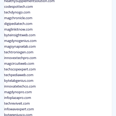
healthysupplementsolution.com
codespottech.com
techdynogo.com
magchronicle.com
digipediatech.com
maglinkitnow.com
byteinsightweb.com
magdynogenius.com
magsynapselab.com
techtronixgen.com
innovextechpro.com
magcircuitweb.com
techscopexpert.com
techpediaweb.com
bytelabgenius.com
innovatetechco.com
magdynopro.com
infoplazapro.com
techreviveit.com
infowavexpert.com
bytegeniusco.com