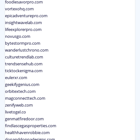
foodiesavorpro.com
vortexohq.com
epicadventurepro.com
insightwavelab.com
lifeexplorerpro.com
novusgo.com
bytestormpro.com
wanderlustchrono.com
culturetrendlab.com
trendsensehub.com
ticktockenigma.com
eulerxr.com
geekifygenius.com
orbitextech.com
magconnecttech.com
zenifyweb.com
livetogel.co
genmatfiredoor.com
findlascegasproperties.com
healthhavenrobbie.com
donanddonnadesigns.com