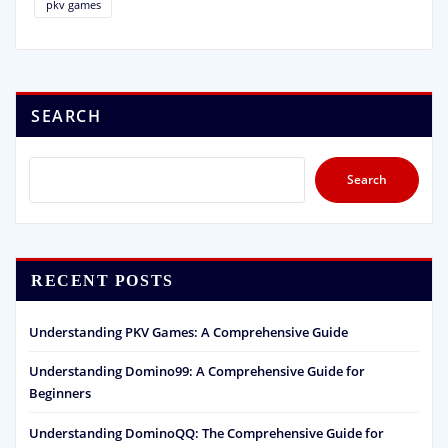
pkv games
SEARCH
Search
RECENT POSTS
Understanding PKV Games: A Comprehensive Guide
Understanding Domino99: A Comprehensive Guide for
Beginners
Understanding DominoQQ: The Comprehensive Guide for