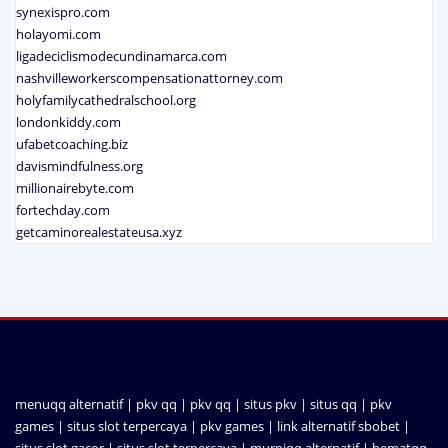
synexispro.com
holayomi.com
ligadeciclismodecundinamarca.com
nashvilleworkerscompensationattorney.com
holyfamilycathedralschool.org
londonkiddy.com
ufabetcoaching.biz
davismindfulness.org
millionairebyte.com
fortechday.com
getcaminorealestateusa.xyz
menuqq alternatif
|
pkv qq
|
pkv qq
|
situs pkv
|
situs qq
|
pkv
games
|
situs slot terpercaya
|
pkv games
|
link alternatif sbobet
|
situs slot gacor
|
situs slot terpercaya
|
murniqq alternatif
|
hematqq