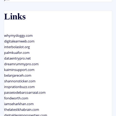
Links
whymydoggy.com
digitalearnweb.com
interbolaslot.org
palmkuafor.com
dataentrypro.net
dreamrummypro.com
kaiminsupport.com
belanjareceh.com
shannonsticker.com
insprationbuzz.com
passeiodebarcoarraial.com
fondworth.com
iamseharkhan.com
thelatestkhabrain.com
digitaldesignproperties.com