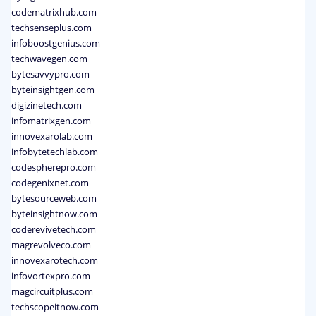
codematrixhub.com
techsenseplus.com
infoboostgenius.com
techwavegen.com
bytesavvypro.com
byteinsightgen.com
digizinetech.com
infomatrixgen.com
innovexarolab.com
infobytetechlab.com
codespherepro.com
codegenixnet.com
bytesourceweb.com
byteinsightnow.com
coderevivetech.com
magrevolveco.com
innovexarotech.com
infovortexpro.com
magcircuitplus.com
techscopeitnow.com