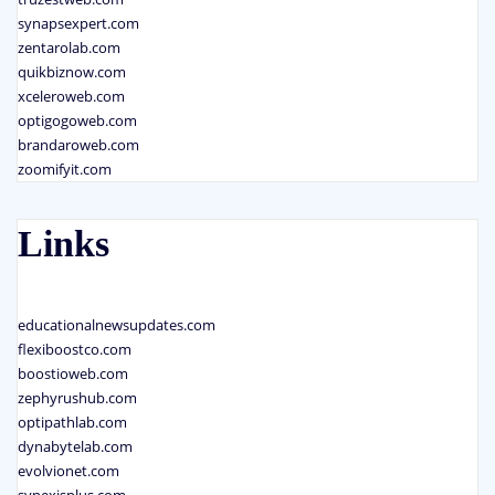
synapsexpert.com
zentarolab.com
quikbiznow.com
xceleroweb.com
optigogoweb.com
brandaroweb.com
zoomifyit.com
Links
educationalnewsupdates.com
flexiboostco.com
boostioweb.com
zephyrushub.com
optipathlab.com
dynabytelab.com
evolvionet.com