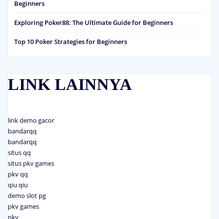
Beginners
Exploring Poker88: The Ultimate Guide for Beginners
Top 10 Poker Strategies for Beginners
LINK LAINNYA
link demo gacor
bandarqq
bandarqq
situs qq
situs pkv games
pkv qq
qiu qiu
demo slot pg
pkv games
pkv