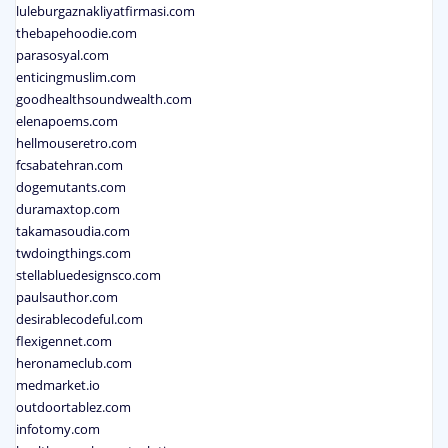
luleburgaznakliyatfirmasi.com
thebapehoodie.com
parasosyal.com
enticingmuslim.com
goodhealthsoundwealth.com
elenapoems.com
hellmouseretro.com
fcsabatehran.com
dogemutants.com
duramaxtop.com
takamasoudia.com
twdoingthings.com
stellabluedesignsco.com
paulsauthor.com
desirablecodeful.com
flexigennet.com
heronameclub.com
medmarket.io
outdoortablez.com
infotomy.com