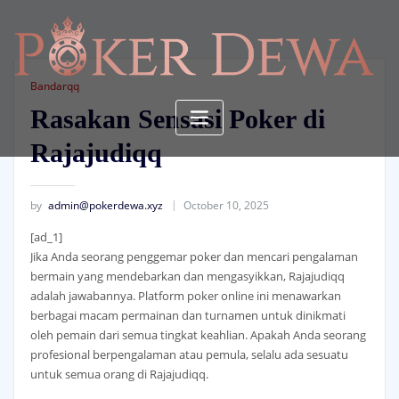
Skip
to
content
Bandarqq
Rasakan Sensasi Poker di
Rajajudiqq
by
admin@pokerdewa.xyz
October 10, 2025
[ad_1]
Jika Anda seorang penggemar poker dan mencari pengalaman
bermain yang mendebarkan dan mengasyikkan, Rajajudiqq
adalah jawabannya. Platform poker online ini menawarkan
berbagai macam permainan dan turnamen untuk dinikmati
oleh pemain dari semua tingkat keahlian. Apakah Anda seorang
profesional berpengalaman atau pemula, selalu ada sesuatu
untuk semua orang di Rajajudiqq.