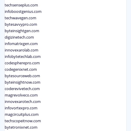
techsenseplus.com
infoboostgenius.com
techwavegen.com
bytesavvypro.com
byteinsightgen.com
digizinetech.com
infomatrixgen.com
innovexarolab.com
infobytetechlab.com
codespherepro.com
codegenixnet.com
bytesourceweb.com
byteinsightnow.com
coderevivetech.com
magrevolveco.com
innovexarotech.com
infovortexpro.com
magcircuitplus.com
techscopeitnow.com
bytetronixnet.com