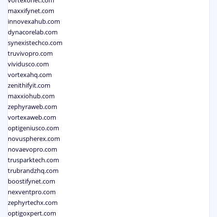
vortexonet.com
maxxifynet.com
innovexahub.com
dynacorelab.com
synexistechco.com
truvivopro.com
vividusco.com
vortexahq.com
zenithifyit.com
maxxiohub.com
zephyraweb.com
vortexaweb.com
optigeniusco.com
novuspherex.com
novaevopro.com
trusparktech.com
trubrandzhq.com
boostifynet.com
nexventpro.com
zephyrtechx.com
optigoxpert.com