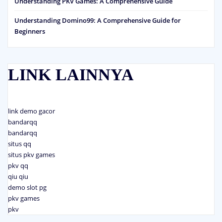
Understanding PKV Games: A Comprehensive Guide
Understanding Domino99: A Comprehensive Guide for
Beginners
LINK LAINNYA
link demo gacor
bandarqq
bandarqq
situs qq
situs pkv games
pkv qq
qiu qiu
demo slot pg
pkv games
pkv