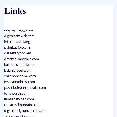
Links
whymydoggy.com
digitalearnweb.com
interbolaslot.org
palmkuafor.com
dataentrypro.net
dreamrummypro.com
kaiminsupport.com
belanjareceh.com
shannonsticker.com
insprationbuzz.com
passeiodebarcoarraial.com
fondworth.com
iamseharkhan.com
thelatestkhabrain.com
digitaldesignproperties.com
sarkariresultex.com