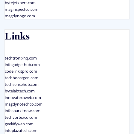
bytejetxpert.com
maginspectco.com
magdynogo.com
Links
techtronixhq.com
infogadgethub.com
codelinkitpro.com
techboostgen.com
techsensehub.com
bytelabtech.com
innovatexaweb.com
magdynotechco.com
infosparkitnow.com
techvortexco.com
geekifyweb.com
infoplazatech.com