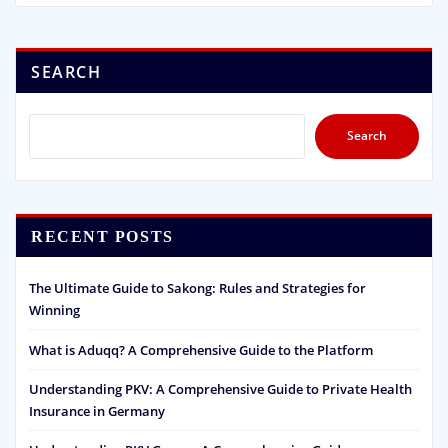
SEARCH
Search
RECENT POSTS
The Ultimate Guide to Sakong: Rules and Strategies for
Winning
What is Aduqq? A Comprehensive Guide to the Platform
Understanding PKV: A Comprehensive Guide to Private Health
Insurance in Germany