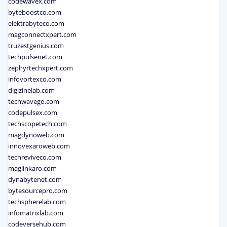
codewavex.com
byteboostco.com
elektrabyteco.com
magconnectxpert.com
truzestgenius.com
techpulsenet.com
zephyrtechxpert.com
infovortexco.com
digizinelab.com
techwavego.com
codepulsex.com
techscopetech.com
magdynoweb.com
innovexaroweb.com
techreviveco.com
maglinkaro.com
dynabytenet.com
bytesourcepro.com
techspherelab.com
infomatrixlab.com
codeversehub.com