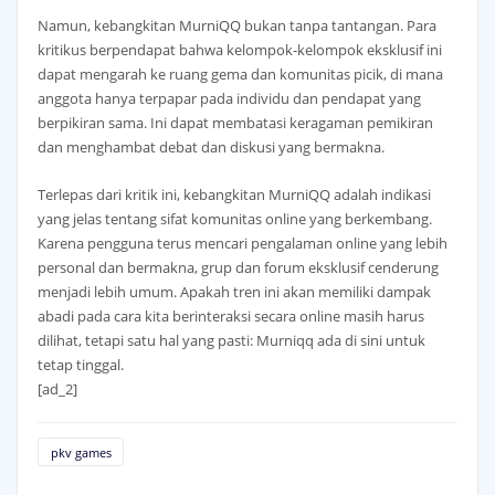
Namun, kebangkitan MurniQQ bukan tanpa tantangan. Para
kritikus berpendapat bahwa kelompok-kelompok eksklusif ini
dapat mengarah ke ruang gema dan komunitas picik, di mana
anggota hanya terpapar pada individu dan pendapat yang
berpikiran sama. Ini dapat membatasi keragaman pemikiran
dan menghambat debat dan diskusi yang bermakna.
Terlepas dari kritik ini, kebangkitan MurniQQ adalah indikasi
yang jelas tentang sifat komunitas online yang berkembang.
Karena pengguna terus mencari pengalaman online yang lebih
personal dan bermakna, grup dan forum eksklusif cenderung
menjadi lebih umum. Apakah tren ini akan memiliki dampak
abadi pada cara kita berinteraksi secara online masih harus
dilihat, tetapi satu hal yang pasti: Murniqq ada di sini untuk
tetap tinggal.
[ad_2]
pkv games