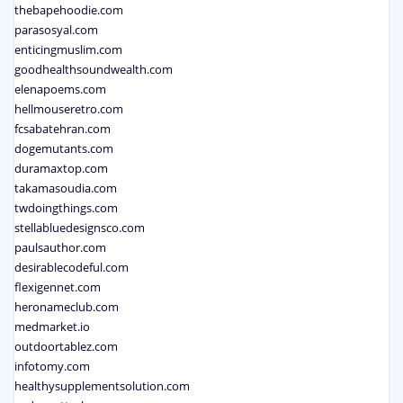
thebapehoodie.com
parasosyal.com
enticingmuslim.com
goodhealthsoundwealth.com
elenapoems.com
hellmouseretro.com
fcsabatehran.com
dogemutants.com
duramaxtop.com
takamasoudia.com
twdoingthings.com
stellabluedesignsco.com
paulsauthor.com
desirablecodeful.com
flexigennet.com
heronameclub.com
medmarket.io
outdoortablez.com
infotomy.com
healthysupplementsolution.com