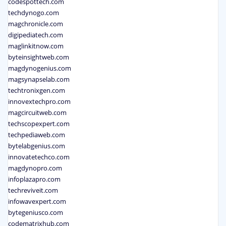
codespottech.com
techdynogo.com
magchronicle.com
digipediatech.com
maglinkitnow.com
byteinsightweb.com
magdynogenius.com
magsynapselab.com
techtronixgen.com
innovextechpro.com
magcircuitweb.com
techscopexpert.com
techpediaweb.com
bytelabgenius.com
innovatetechco.com
magdynopro.com
infoplazapro.com
techreviveit.com
infowavexpert.com
bytegeniusco.com
codematrixhub.com