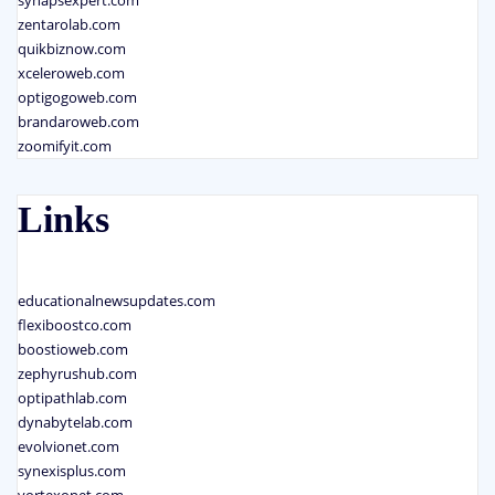
zentarolab.com
quikbiznow.com
xceleroweb.com
optigogoweb.com
brandaroweb.com
zoomifyit.com
Links
educationalnewsupdates.com
flexiboostco.com
boostioweb.com
zephyrushub.com
optipathlab.com
dynabytelab.com
evolvionet.com
synexisplus.com