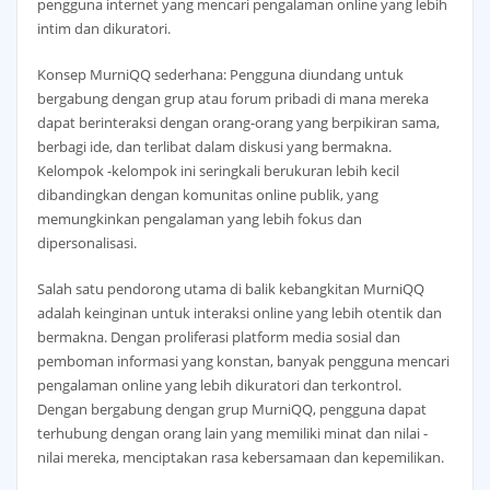
pengguna internet yang mencari pengalaman online yang lebih
intim dan dikuratori.
Konsep MurniQQ sederhana: Pengguna diundang untuk
bergabung dengan grup atau forum pribadi di mana mereka
dapat berinteraksi dengan orang-orang yang berpikiran sama,
berbagi ide, dan terlibat dalam diskusi yang bermakna.
Kelompok -kelompok ini seringkali berukuran lebih kecil
dibandingkan dengan komunitas online publik, yang
memungkinkan pengalaman yang lebih fokus dan
dipersonalisasi.
Salah satu pendorong utama di balik kebangkitan MurniQQ
adalah keinginan untuk interaksi online yang lebih otentik dan
bermakna. Dengan proliferasi platform media sosial dan
pemboman informasi yang konstan, banyak pengguna mencari
pengalaman online yang lebih dikuratori dan terkontrol.
Dengan bergabung dengan grup MurniQQ, pengguna dapat
terhubung dengan orang lain yang memiliki minat dan nilai -
nilai mereka, menciptakan rasa kebersamaan dan kepemilikan.