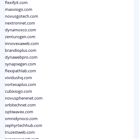
flexifyit.com
maxxiogo.com
novusgotech.com
nextronnet.com
dynamoxco.com
zenturogen.com
innovexaweb.com
brandioplus.com
dynawebpro.com
synapsegen.com
flexipathlab.com
vividushq.com
vortexaplus.com
cubixiogo.com
novuspherenet.com
orbitechnet.com
optiwavex.com
omnidynoco.com
zephyrtechhub.com
truzestweb.com
synapsexpert.com