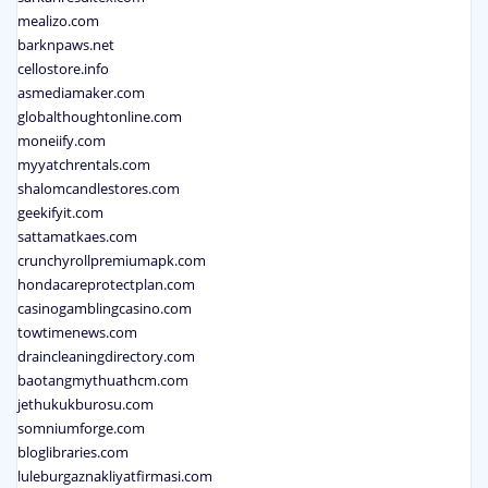
mealizo.com
barknpaws.net
cellostore.info
asmediamaker.com
globalthoughtonline.com
moneiify.com
myyatchrentals.com
shalomcandlestores.com
geekifyit.com
sattamatkaes.com
crunchyrollpremiumapk.com
hondacareprotectplan.com
casinogamblingcasino.com
towtimenews.com
draincleaningdirectory.com
baotangmythuathcm.com
jethukukburosu.com
somniumforge.com
bloglibraries.com
luleburgaznakliyatfirmasi.com