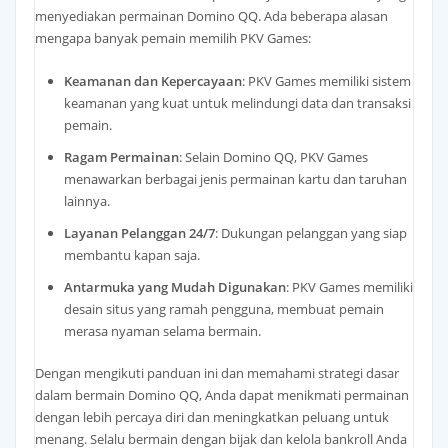
menyediakan permainan Domino QQ. Ada beberapa alasan
mengapa banyak pemain memilih PKV Games:
Keamanan dan Kepercayaan
: PKV Games memiliki sistem
keamanan yang kuat untuk melindungi data dan transaksi
pemain.
Ragam Permainan
: Selain Domino QQ, PKV Games
menawarkan berbagai jenis permainan kartu dan taruhan
lainnya.
Layanan Pelanggan 24/7
: Dukungan pelanggan yang siap
membantu kapan saja.
Antarmuka yang Mudah Digunakan
: PKV Games memiliki
desain situs yang ramah pengguna, membuat pemain
merasa nyaman selama bermain.
Dengan mengikuti panduan ini dan memahami strategi dasar
dalam bermain Domino QQ, Anda dapat menikmati permainan
dengan lebih percaya diri dan meningkatkan peluang untuk
menang. Selalu bermain dengan bijak dan kelola bankroll Anda