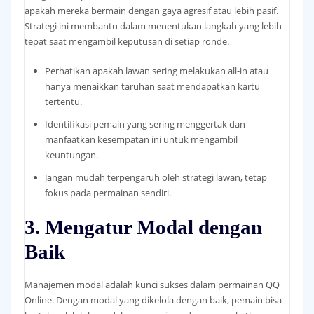
apakah mereka bermain dengan gaya agresif atau lebih pasif.
Strategi ini membantu dalam menentukan langkah yang lebih
tepat saat mengambil keputusan di setiap ronde.
Perhatikan apakah lawan sering melakukan all-in atau
hanya menaikkan taruhan saat mendapatkan kartu
tertentu.
Identifikasi pemain yang sering menggertak dan
manfaatkan kesempatan ini untuk mengambil
keuntungan.
Jangan mudah terpengaruh oleh strategi lawan, tetap
fokus pada permainan sendiri.
3. Mengatur Modal dengan
Baik
Manajemen modal adalah kunci sukses dalam permainan QQ
Online. Dengan modal yang dikelola dengan baik, pemain bisa