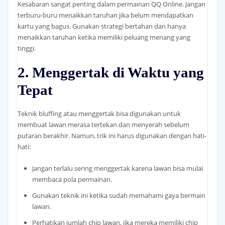
Kesabaran sangat penting dalam permainan QQ Online. Jangan
terburu-buru menaikkan taruhan jika belum mendapatkan
kartu yang bagus. Gunakan strategi bertahan dan hanya
menaikkan taruhan ketika memiliki peluang menang yang
tinggi.
2. Menggertak di Waktu yang
Tepat
Teknik bluffing atau menggertak bisa digunakan untuk
membuat lawan merasa tertekan dan menyerah sebelum
putaran berakhir. Namun, trik ini harus digunakan dengan hati-
hati:
Jangan terlalu sering menggertak karena lawan bisa mulai
membaca pola permainan.
Gunakan teknik ini ketika sudah memahami gaya bermain
lawan.
Perhatikan jumlah chip lawan, jika mereka memiliki chip