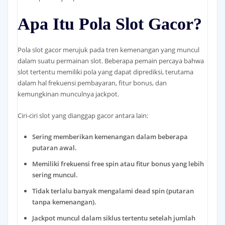
Apa Itu Pola Slot Gacor?
Pola slot gacor merujuk pada tren kemenangan yang muncul
dalam suatu permainan slot. Beberapa pemain percaya bahwa
slot tertentu memiliki pola yang dapat diprediksi, terutama
dalam hal frekuensi pembayaran, fitur bonus, dan
kemungkinan munculnya jackpot.
Ciri-ciri slot yang dianggap gacor antara lain:
Sering memberikan kemenangan dalam beberapa
putaran awal.
Memiliki frekuensi free spin atau fitur bonus yang lebih
sering muncul.
Tidak terlalu banyak mengalami dead spin (putaran
tanpa kemenangan).
Jackpot muncul dalam siklus tertentu setelah jumlah