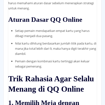
harus memahami aturan dasar sebelum menerapkan strategi
untuk menang.
Aturan Dasar QQ Online
Setiap pemain mendapatkan empat kartu yang harus
dibagi menjadi dua pasang.
Nilai kartu dihitung berdasarkan jumlah titik pada kartu, di
mana jika total lebih dari 9, maka hanya digit terakhir yang
diambil.
Pemain dengan kombinasi kartu tertinggi akan keluar
sebagai pemenang.
Trik Rahasia Agar Selalu
Menang di QQ Online
1. Memilih Meja dengan