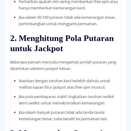
Perhatikan apakah slot sering memberikan free spin atau
hanya memberikan kemenangan kecil.
Jika dalam 50-100 putaran tidak ada kemenangan besar,
pertimbangkan untuk mengganti permainan.
2. Menghitung Pola Putaran
untuk Jackpot
Beberapa pemain mencoba mengamati jumlah putaran yang
diperlukan sebelum jackpot keluar.
Mainkan dengan taruhan kecil terlebih dahulu untuk
melihat kapan fitur jackpot atau free spin muncul.
Jika pola pembayaran stabil, tingkatkan taruhan sedikit
demi sedikit untuk memaksimalkan kemenangan.
Jika dalam banyak putaran tidak ada tanda-tanda
kemenangan besar, coba beralih ke permainan lain.