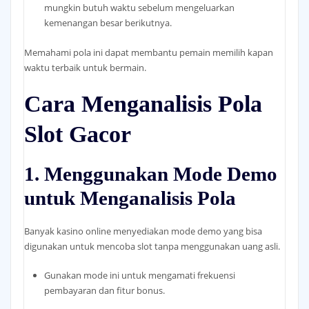
mungkin butuh waktu sebelum mengeluarkan
kemenangan besar berikutnya.
Memahami pola ini dapat membantu pemain memilih kapan
waktu terbaik untuk bermain.
Cara Menganalisis Pola
Slot Gacor
1. Menggunakan Mode Demo
untuk Menganalisis Pola
Banyak kasino online menyediakan mode demo yang bisa
digunakan untuk mencoba slot tanpa menggunakan uang asli.
Gunakan mode ini untuk mengamati frekuensi
pembayaran dan fitur bonus.