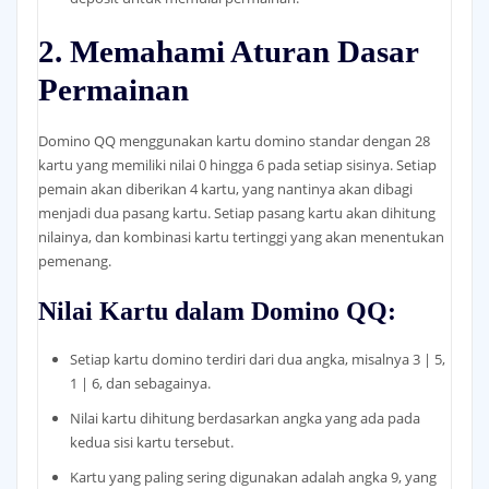
2. Memahami Aturan Dasar
Permainan
Domino QQ menggunakan kartu domino standar dengan 28
kartu yang memiliki nilai 0 hingga 6 pada setiap sisinya. Setiap
pemain akan diberikan 4 kartu, yang nantinya akan dibagi
menjadi dua pasang kartu. Setiap pasang kartu akan dihitung
nilainya, dan kombinasi kartu tertinggi yang akan menentukan
pemenang.
Nilai Kartu dalam Domino QQ:
Setiap kartu domino terdiri dari dua angka, misalnya 3 | 5,
1 | 6, dan sebagainya.
Nilai kartu dihitung berdasarkan angka yang ada pada
kedua sisi kartu tersebut.
Kartu yang paling sering digunakan adalah angka 9, yang