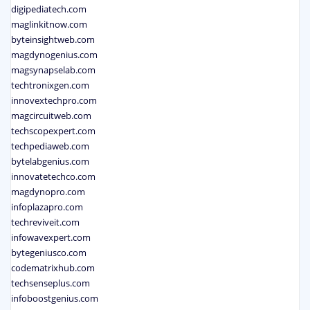
digipediatech.com
maglinkitnow.com
byteinsightweb.com
magdynogenius.com
magsynapselab.com
techtronixgen.com
innovextechpro.com
magcircuitweb.com
techscopexpert.com
techpediaweb.com
bytelabgenius.com
innovatetechco.com
magdynopro.com
infoplazapro.com
techreviveit.com
infowavexpert.com
bytegeniusco.com
codematrixhub.com
techsenseplus.com
infoboostgenius.com