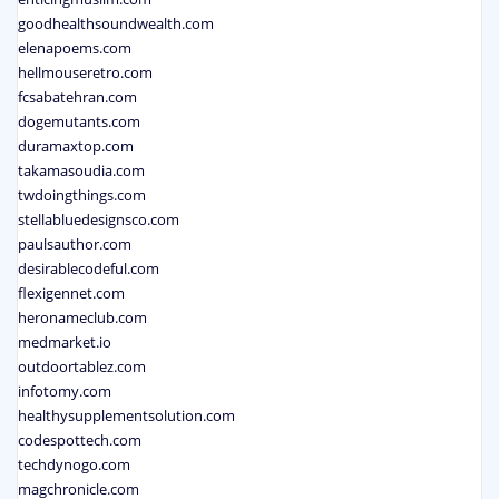
goodhealthsoundwealth.com
elenapoems.com
hellmouseretro.com
fcsabatehran.com
dogemutants.com
duramaxtop.com
takamasoudia.com
twdoingthings.com
stellabluedesignsco.com
paulsauthor.com
desirablecodeful.com
flexigennet.com
heronameclub.com
medmarket.io
outdoortablez.com
infotomy.com
healthysupplementsolution.com
codespottech.com
techdynogo.com
magchronicle.com