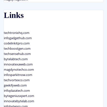
Links
techtronixhq.com
infogadgethub.com
codelinkitpro.com
techboostgen.com
techsensehub.com
bytelabtech.com
innovatexaweb.com
magdynotechco.com
infosparkitnow.com
techvortexco.com
geekifyweb.com
infoplazatech.com
bytegeniusxpert.com
innovatebytelab.com
infobytepro.com