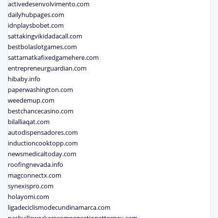
activedesenvolvimento.com
dailyhubpages.com
idnplaysbobet.com
sattakingvikidadacall.com
bestbolaslotgames.com
sattamatkafixedgamehere.com
entrepreneurguardian.com
hibaby.info
paperwashington.com
weedemup.com
bestchancecasino.com
bilalliaqat.com
autodispensadores.com
inductioncooktopp.com
newsmedicaltoday.com
roofingnevada.info
magconnectx.com
synexispro.com
holayomi.com
ligadeciclismodecundinamarca.com