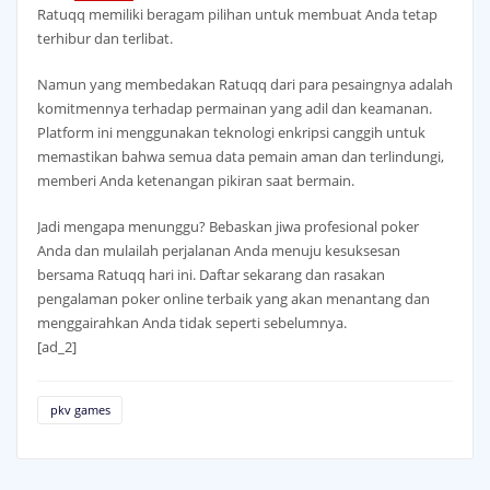
Ratuqq memiliki beragam pilihan untuk membuat Anda tetap
terhibur dan terlibat.
Namun yang membedakan Ratuqq dari para pesaingnya adalah
komitmennya terhadap permainan yang adil dan keamanan.
Platform ini menggunakan teknologi enkripsi canggih untuk
memastikan bahwa semua data pemain aman dan terlindungi,
memberi Anda ketenangan pikiran saat bermain.
Jadi mengapa menunggu? Bebaskan jiwa profesional poker
Anda dan mulailah perjalanan Anda menuju kesuksesan
bersama Ratuqq hari ini. Daftar sekarang dan rasakan
pengalaman poker online terbaik yang akan menantang dan
menggairahkan Anda tidak seperti sebelumnya.
[ad_2]
pkv games