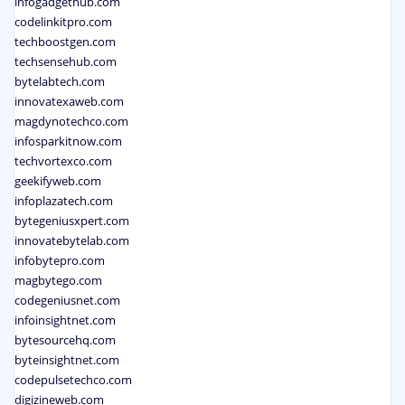
infogadgethub.com
codelinkitpro.com
techboostgen.com
techsensehub.com
bytelabtech.com
innovatexaweb.com
magdynotechco.com
infosparkitnow.com
techvortexco.com
geekifyweb.com
infoplazatech.com
bytegeniusxpert.com
innovatebytelab.com
infobytepro.com
magbytego.com
codegeniusnet.com
infoinsightnet.com
bytesourcehq.com
byteinsightnet.com
codepulsetechco.com
digizineweb.com