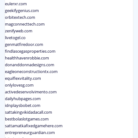
eulerxr.com
geekifygenius.com
orbitextech.com
magconnecttech.com
zenifyweb.com
livetogel.co
genmatfiredoor.com
findlascegasproperties.com
healthhavenrobbie.com
donanddonnadesigns.com
eagleoneconstructiontx.com
equiflexvitality.com
onlylovesg.com
activedesenvolvimento.com
dailyhubpages.com
idnplaysbobet.com
sattakingvikidadacall.com
bestbolaslotgames.com
sattamatkafixedgamehere.com
entrepreneurguardian.com