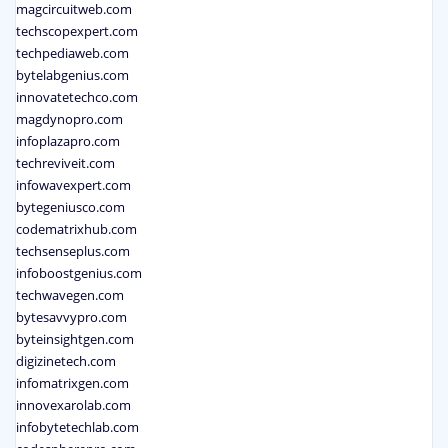
magcircuitweb.com
techscopexpert.com
techpediaweb.com
bytelabgenius.com
innovatetechco.com
magdynopro.com
infoplazapro.com
techreviveit.com
infowavexpert.com
bytegeniusco.com
codematrixhub.com
techsenseplus.com
infoboostgenius.com
techwavegen.com
bytesavvypro.com
byteinsightgen.com
digizinetech.com
infomatrixgen.com
innovexarolab.com
infobytetechlab.com