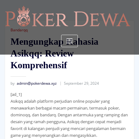
Skip
to
content
Bandarqq
Mengungkap Rahasia
Asikqq: Review
Komprehensif
by
admin@pokerdewa.xyz
September 29, 2024
[ad_1]
Asikqq adalah platform perjudian online populer yang
menawarkan berbagai macam permainan, termasuk poker,
dominoqq, dan bandarq. Dengan antarmuka yang ramping dan
desain yang ramah pengguna, Asikqq dengan cepat menjadi
favorit di kalangan penjudi yang mencari pengalaman bermain
game yang menyenangkan dan mengasyikkan.