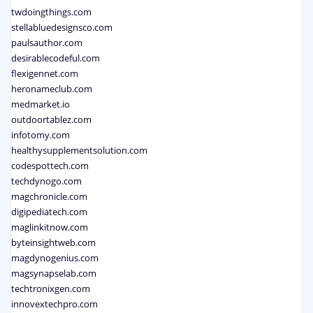
twdoingthings.com
stellabluedesignsco.com
paulsauthor.com
desirablecodeful.com
flexigennet.com
heronameclub.com
medmarket.io
outdoortablez.com
infotomy.com
healthysupplementsolution.com
codespottech.com
techdynogo.com
magchronicle.com
digipediatech.com
maglinkitnow.com
byteinsightweb.com
magdynogenius.com
magsynapselab.com
techtronixgen.com
innovextechpro.com