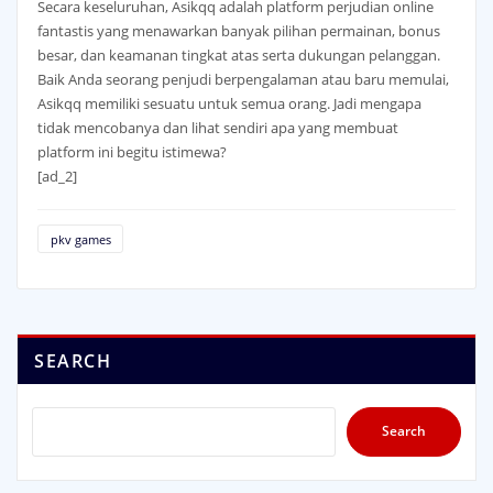
Secara keseluruhan, Asikqq adalah platform perjudian online
fantastis yang menawarkan banyak pilihan permainan, bonus
besar, dan keamanan tingkat atas serta dukungan pelanggan.
Baik Anda seorang penjudi berpengalaman atau baru memulai,
Asikqq memiliki sesuatu untuk semua orang. Jadi mengapa
tidak mencobanya dan lihat sendiri apa yang membuat
platform ini begitu istimewa?
[ad_2]
pkv games
SEARCH
Search