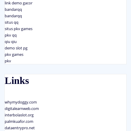
link demo gacor
bandarqq
bandarqq
situs qq
situs pkv games
pkv qq
qiu qiu
demo slot pg
pkv games
pkv
Links
whymydoggy.com
digitalearnweb.com
interbolaslot.org
palmkuafor.com
dataentrypro.net