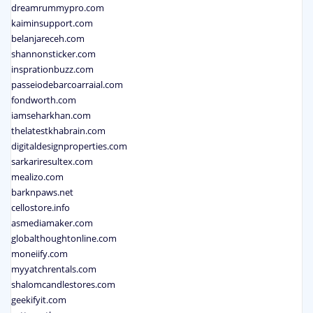
dreamrummypro.com
kaiminsupport.com
belanjareceh.com
shannonsticker.com
insprationbuzz.com
passeiodebarcoarraial.com
fondworth.com
iamseharkhan.com
thelatestkhabrain.com
digitaldesignproperties.com
sarkariresultex.com
mealizo.com
barknpaws.net
cellostore.info
asmediamaker.com
globalthoughtonline.com
moneiify.com
myyatchrentals.com
shalomcandlestores.com
geekifyit.com