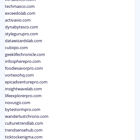
techmaxco.com
exceedolab.com
activaxio.com
dynabytesco.com
stylegurupro.com
datawizardslab.com
cubiqio.com
geeklifechronicle.com
infospherepro.com
foodiesavorpro.com
vortexohq.com
epicadventurepro.com
insightwavelab.com
lifeexplorerpro.com
novusgo.com
bytestormpro.com
wanderlustchrono.com
culturetrendlab.com
trendsensehub.com
ticktockenigma.com