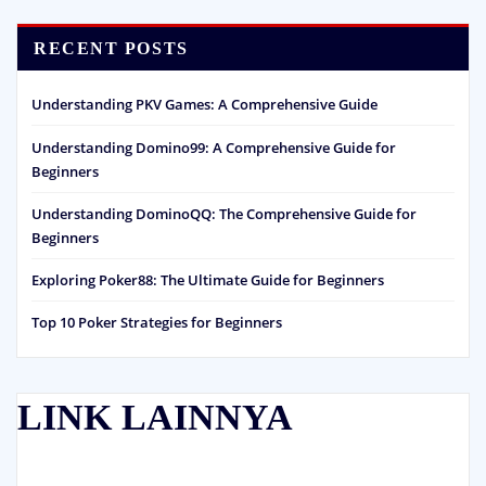
RECENT POSTS
Understanding PKV Games: A Comprehensive Guide
Understanding Domino99: A Comprehensive Guide for
Beginners
Understanding DominoQQ: The Comprehensive Guide for
Beginners
Exploring Poker88: The Ultimate Guide for Beginners
Top 10 Poker Strategies for Beginners
LINK LAINNYA