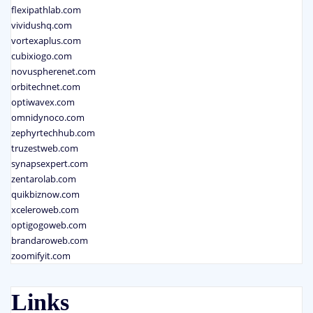
flexipathlab.com
vividushq.com
vortexaplus.com
cubixiogo.com
novuspherenet.com
orbitechnet.com
optiwavex.com
omnidynoco.com
zephyrtechhub.com
truzestweb.com
synapsexpert.com
zentarolab.com
quikbiznow.com
xceleroweb.com
optigogoweb.com
brandaroweb.com
zoomifyit.com
Links