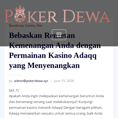
Skip
to
content
Bandarqq
,
Casino
,
Slot
Bebaskan Rentetan
Kemenangan Anda dengan
Permainan Kasino Adaqq
yang Menyenangkan
by
admin@pokerdewa.xyz
June 10, 2026
[ad_1]
Apakah Anda ingin melepaskan kemenangan beruntun Anda
dan bersenang-senang saat melakukannya? Kunjungi
permainan kasino menarik Adaqq! Dengan beragam pilihan,
Adaqq menawarkan sesuatu untuk semua orang, baik Anda