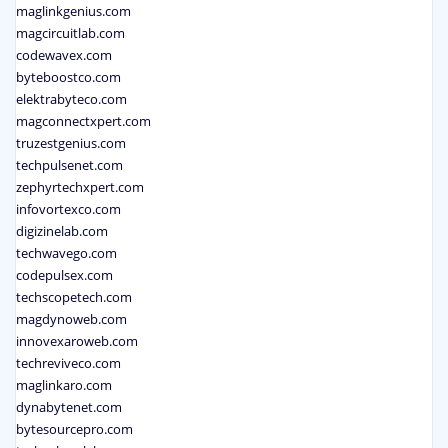
maglinkgenius.com
magcircuitlab.com
codewavex.com
byteboostco.com
elektrabyteco.com
magconnectxpert.com
truzestgenius.com
techpulsenet.com
zephyrtechxpert.com
infovortexco.com
digizinelab.com
techwavego.com
codepulsex.com
techscopetech.com
magdynoweb.com
innovexaroweb.com
techreviveco.com
maglinkaro.com
dynabytenet.com
bytesourcepro.com