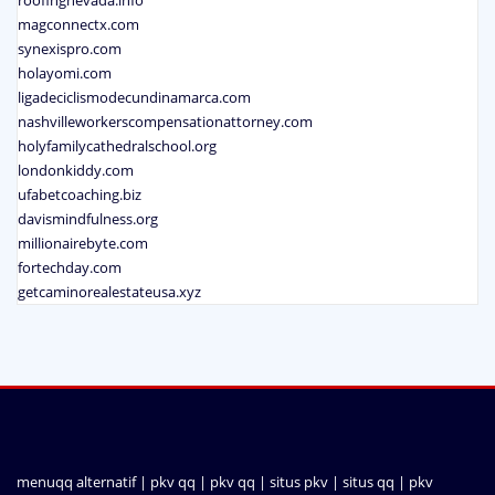
roofingnevada.info
magconnectx.com
synexispro.com
holayomi.com
ligadeciclismodecundinamarca.com
nashvilleworkerscompensationattorney.com
holyfamilycathedralschool.org
londonkiddy.com
ufabetcoaching.biz
davismindfulness.org
millionairebyte.com
fortechday.com
getcaminorealestateusa.xyz
menuqq alternatif
|
pkv qq
|
pkv qq
|
situs pkv
|
situs qq
|
pkv