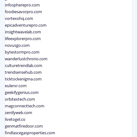
infospherepro.com
foodiesavorpro.com
vortexohq.com
epicadventurepro.com
insightwavelab.com
lifeexplorerpro.com
novusgo.com
bytestormpro.com
wanderlustchrono.com
culturetrendlab.com
trendsensehub.com
ticktockenigma.com
eulerxr.com
geekifygenius.com
orbitextech.com
magconnecttech.com
zenifyweb.com
livetogel.co
genmatfiredoor.com
findlascegasproperties.com