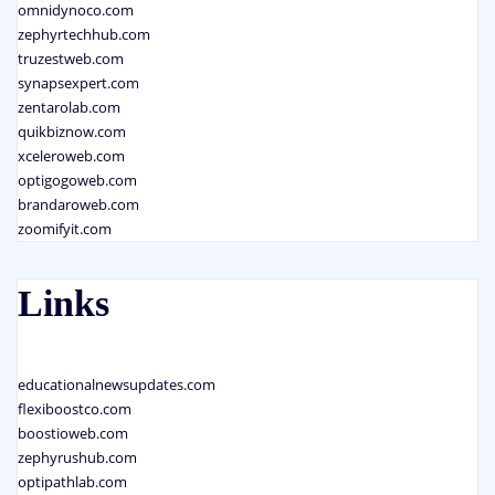
omnidynoco.com
zephyrtechhub.com
truzestweb.com
synapsexpert.com
zentarolab.com
quikbiznow.com
xceleroweb.com
optigogoweb.com
brandaroweb.com
zoomifyit.com
Links
educationalnewsupdates.com
flexiboostco.com
boostioweb.com
zephyrushub.com
optipathlab.com