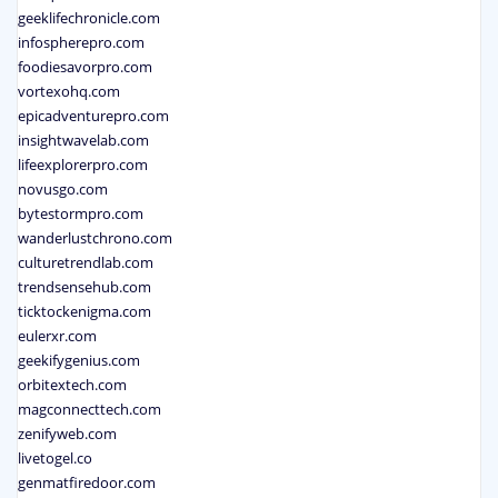
geeklifechronicle.com
infospherepro.com
foodiesavorpro.com
vortexohq.com
epicadventurepro.com
insightwavelab.com
lifeexplorerpro.com
novusgo.com
bytestormpro.com
wanderlustchrono.com
culturetrendlab.com
trendsensehub.com
ticktockenigma.com
eulerxr.com
geekifygenius.com
orbitextech.com
magconnecttech.com
zenifyweb.com
livetogel.co
genmatfiredoor.com