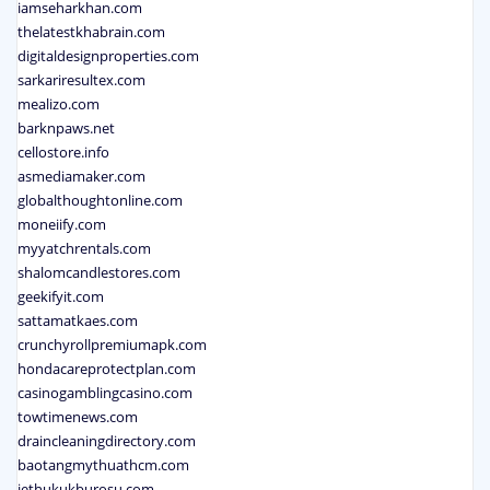
iamseharkhan.com
thelatestkhabrain.com
digitaldesignproperties.com
sarkariresultex.com
mealizo.com
barknpaws.net
cellostore.info
asmediamaker.com
globalthoughtonline.com
moneiify.com
myyatchrentals.com
shalomcandlestores.com
geekifyit.com
sattamatkaes.com
crunchyrollpremiumapk.com
hondacareprotectplan.com
casinogamblingcasino.com
towtimenews.com
draincleaningdirectory.com
baotangmythuathcm.com
jethukukburosu.com