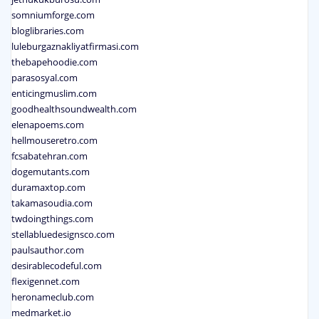
somniumforge.com
bloglibraries.com
luleburgaznakliyatfirmasi.com
thebapehoodie.com
parasosyal.com
enticingmuslim.com
goodhealthsoundwealth.com
elenapoems.com
hellmouseretro.com
fcsabatehran.com
dogemutants.com
duramaxtop.com
takamasoudia.com
twdoingthings.com
stellabluedesignsco.com
paulsauthor.com
desirablecodeful.com
flexigennet.com
heronameclub.com
medmarket.io