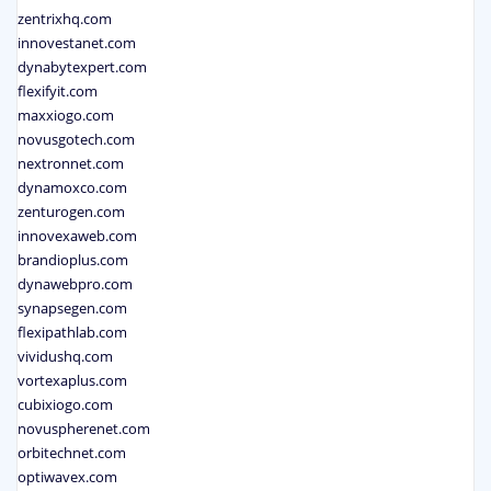
zentrixhq.com
innovestanet.com
dynabytexpert.com
flexifyit.com
maxxiogo.com
novusgotech.com
nextronnet.com
dynamoxco.com
zenturogen.com
innovexaweb.com
brandioplus.com
dynawebpro.com
synapsegen.com
flexipathlab.com
vividushq.com
vortexaplus.com
cubixiogo.com
novuspherenet.com
orbitechnet.com
optiwavex.com