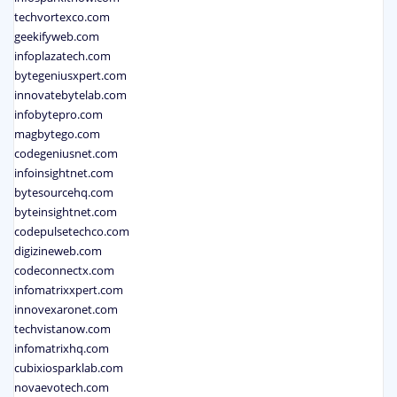
techvortexco.com
geekifyweb.com
infoplazatech.com
bytegeniusxpert.com
innovatebytelab.com
infobytepro.com
magbytego.com
codegeniusnet.com
infoinsightnet.com
bytesourcehq.com
byteinsightnet.com
codepulsetechco.com
digizineweb.com
codeconnectx.com
infomatrixxpert.com
innovexaronet.com
techvistanow.com
infomatrixhq.com
cubixiosparklab.com
novaevotech.com