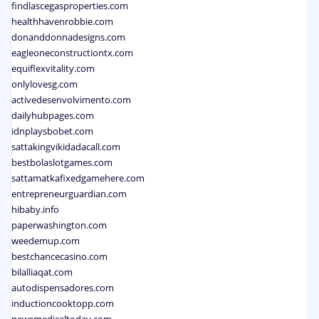
findlascegasproperties.com
healthhavenrobbie.com
donanddonnadesigns.com
eagleoneconstructiontx.com
equiflexvitality.com
onlylovesg.com
activedesenvolvimento.com
dailyhubpages.com
idnplaysbobet.com
sattakingvikidadacall.com
bestbolaslotgames.com
sattamatkafixedgamehere.com
entrepreneurguardian.com
hibaby.info
paperwashington.com
weedemup.com
bestchancecasino.com
bilalliaqat.com
autodispensadores.com
inductioncooktopp.com