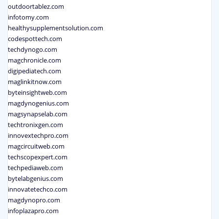
outdoortablez.com
infotomy.com
healthysupplementsolution.com
codespottech.com
techdynogo.com
magchronicle.com
digipediatech.com
maglinkitnow.com
byteinsightweb.com
magdynogenius.com
magsynapselab.com
techtronixgen.com
innovextechpro.com
magcircuitweb.com
techscopexpert.com
techpediaweb.com
bytelabgenius.com
innovatetechco.com
magdynopro.com
infoplazapro.com