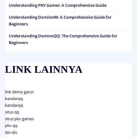
Understanding PKV Games: A Comprehensive Guide
Understanding Domino99: A Comprehensive Guide for
Beginners
Understanding DominoQQ: The Comprehensive Guide for
Beginners
LINK LAINNYA
link demo gacor
bandarqq
bandarqq
situs qq
situs pkv games
pkv qq
qiu qiu