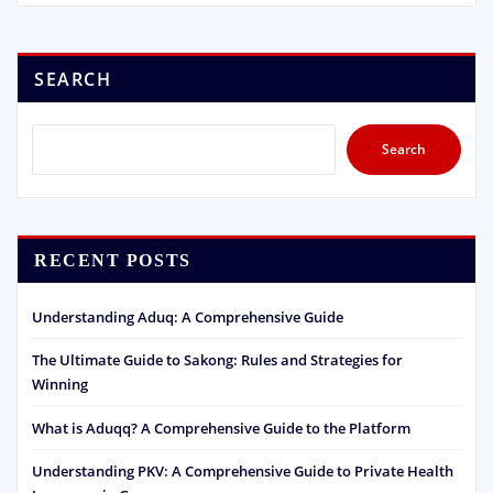
SEARCH
Search
RECENT POSTS
Understanding Aduq: A Comprehensive Guide
The Ultimate Guide to Sakong: Rules and Strategies for
Winning
What is Aduqq? A Comprehensive Guide to the Platform
Understanding PKV: A Comprehensive Guide to Private Health