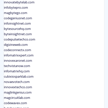
innovatebytelab.com
infobytepro.com
magbytego.com
codegeniusnet.com
infoinsightnet.com
bytesourcehq.com
byteinsightnet.com
codepulsetechco.com
digizineweb.com
codeconnectx.com
infomatrixxpert.com
innovexaronet.com
techvistanow.com
infomatrixhq.com
cubixiosparklab.com
novaevotech.com
innovextechco.com
maglinkgenius.com
magcircuitlab.com
codewavex.com