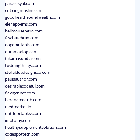
parasosyal.com
enticingmuslim.com
goodhealthsoundwealth.com
elenapoems.com
hellmouseretro.com
fcsabatehran.com
dogemutants.com
duramaxtop.com
takamasoudia.com
twdoingthings.com
stellabluedesignsco.com
paulsauthor.com
desirablecodeful.com
flexigennet.com
heronameclub.com
medmarket.io
outdoortablez.com
infotomy.com
healthysupplementsolution.com
codespottech.com