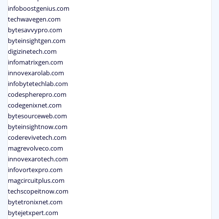
infoboostgenius.com
techwavegen.com
bytesavvypro.com
byteinsightgen.com
digizinetech.com
infomatrixgen.com
innovexarolab.com
infobytetechlab.com
codespherepro.com
codegenixnet.com
bytesourceweb.com
byteinsightnow.com
coderevivetech.com
magrevolveco.com
innovexarotech.com
infovortexpro.com
magcircuitplus.com
techscopeitnow.com
bytetronixnet.com
bytejetxpert.com