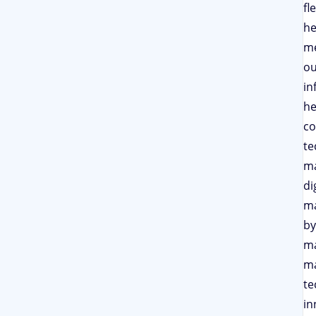
fl
h
me
ou
in
he
co
t
ma
di
ma
by
m
m
te
in