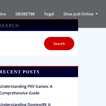
ino
SBOBET88
Togel
Situs Judi Online
SEARCH
Search
RECENT POSTS
Understanding PKV Games: A
Comprehensive Guide
Understanding Domino99: A