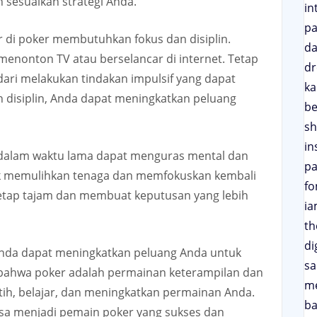
 sesuaikan strategi Anda.
in
pa
ar di poker membutuhkan fokus dan disiplin.
da
menonton TV atau berselancar di internet. Tetap
d
dari melakukan tindakan impulsif yang dapat
ka
 disiplin, Anda dapat meningkatkan peluang
be
sh
in
er dalam waktu lama dapat menguras mental dan
pa
ntuk memulihkan tenaga dan memfokuskan kembali
fo
tetap tajam dan membuat keputusan yang lebih
i
th
di
, Anda dapat meningkatkan peluang Anda untuk
sa
 bahwa poker adalah permainan keterampilan dan
me
atih, belajar, dan meningkatkan permainan Anda.
ba
isa menjadi pemain poker yang sukses dan