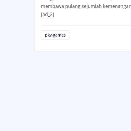
membawa pulang sejumlah kemenangan 
[ad_2]
pkv games