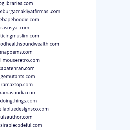
oglibraries.com
leburgaznakliyatfirmasi.com
ebapehoodie.com
rasosyal.com
ticingmuslim.com
odhealthsoundwealth.com
lenapoems.com
llmouseretro.com
sabatehran.com
ogemutants.com
uramaxtop.com
kamasoudia.com
doingthings.com
ellabluedesignsco.com
ulsauthor.com
sirablecodeful.com