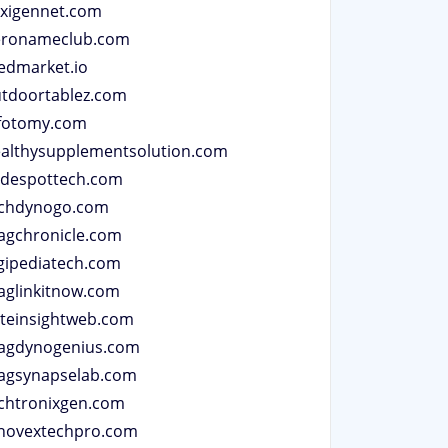
exigennet.com
eronameclub.com
dmarket.io
tdoortablez.com
fotomy.com
althysupplementsolution.com
despottech.com
echdynogo.com
gchronicle.com
gipediatech.com
glinkitnow.com
teinsightweb.com
agdynogenius.com
agsynapselab.com
chtronixgen.com
novextechpro.com