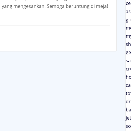
ce
yang mengesankan. Semoga beruntung di meja!
a
gl
mo
my
sh
ge
sa
cr
ho
ca
t
dr
b
je
s