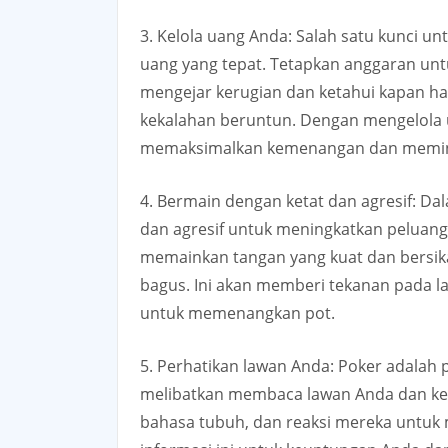
3. Kelola uang Anda: Salah satu kunci 
uang yang tepat. Tetapkan anggaran untu
mengejar kerugian dan ketahui kapan h
kekalahan beruntun. Dengan mengelola u
memaksimalkan kemenangan dan memini
4. Bermain dengan ketat dan agresif: Da
dan agresif untuk meningkatkan peluan
memainkan tangan yang kuat dan bersika
bagus. Ini akan memberi tekanan pada 
untuk memenangkan pot.
5. Perhatikan lawan Anda: Poker adalah 
melibatkan membaca lawan Anda dan ke
bahasa tubuh, dan reaksi mereka untuk