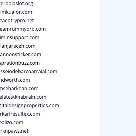
terbolaslot.org
lmkuafor.com
taentrypro.net
reamrummypro.com
iminsupport.com
lanjareceh.com
annonsticker.com
sprationbuzz.com
sseiodebarcoarraial.com
ndworth.com
amseharkhan.com
elatestkhabrain.com
gitaldesignproperties.com
rkariresultex.com
alizo.com
rknpaws.net