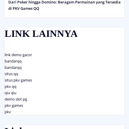
Dari Poker hingga Domino: Beragam Permainan yang Tersedia
di PKV Games QQ
LINK LAINNYA
link demo gacor
bandarqq
bandarqq
situs qq
situs pkv games
pkv qq
qiu qiu
demo slot pg
pkv games
pkv