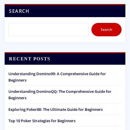
SEARCH
Search
RECENT POSTS
Understanding Domino99: A Comprehensive Guide for
Beginners
Understanding DominoQQ: The Comprehensive Guide for
Beginners
Exploring Poker88: The Ultimate Guide for Beginners
Top 10 Poker Strategies for Beginners