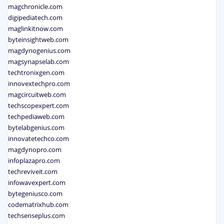
magchronicle.com
digipediatech.com
maglinkitnow.com
byteinsightweb.com
magdynogenius.com
magsynapselab.com
techtronixgen.com
innovextechpro.com
magcircuitweb.com
techscopexpert.com
techpediaweb.com
bytelabgenius.com
innovatetechco.com
magdynopro.com
infoplazapro.com
techreviveit.com
infowavexpert.com
bytegeniusco.com
codematrixhub.com
techsenseplus.com