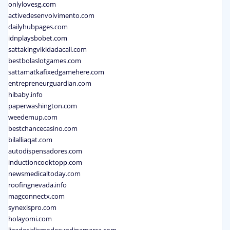
onlylovesg.com
activedesenvolvimento.com
dailyhubpages.com
idnplaysbobet.com
sattakingvikidadacall.com
bestbolaslotgames.com
sattamatkafixedgamehere.com
entrepreneurguardian.com
hibaby.info
paperwashington.com
weedemup.com
bestchancecasino.com
bilalliaqat.com
autodispensadores.com
inductioncooktopp.com
newsmedicaltoday.com
roofingnevada.info
magconnectx.com
synexispro.com
holayomi.com