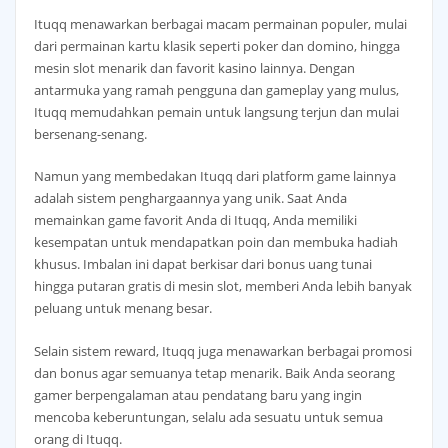
Ituqq menawarkan berbagai macam permainan populer, mulai
dari permainan kartu klasik seperti poker dan domino, hingga
mesin slot menarik dan favorit kasino lainnya. Dengan
antarmuka yang ramah pengguna dan gameplay yang mulus,
Ituqq memudahkan pemain untuk langsung terjun dan mulai
bersenang-senang.
Namun yang membedakan Ituqq dari platform game lainnya
adalah sistem penghargaannya yang unik. Saat Anda
memainkan game favorit Anda di Ituqq, Anda memiliki
kesempatan untuk mendapatkan poin dan membuka hadiah
khusus. Imbalan ini dapat berkisar dari bonus uang tunai
hingga putaran gratis di mesin slot, memberi Anda lebih banyak
peluang untuk menang besar.
Selain sistem reward, Ituqq juga menawarkan berbagai promosi
dan bonus agar semuanya tetap menarik. Baik Anda seorang
gamer berpengalaman atau pendatang baru yang ingin
mencoba keberuntungan, selalu ada sesuatu untuk semua
orang di Ituqq.