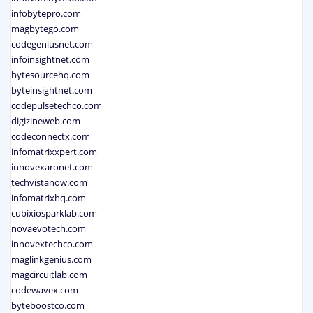
infobytepro.com
magbytego.com
codegeniusnet.com
infoinsightnet.com
bytesourcehq.com
byteinsightnet.com
codepulsetechco.com
digizineweb.com
codeconnectx.com
infomatrixxpert.com
innovexaronet.com
techvistanow.com
infomatrixhq.com
cubixiosparklab.com
novaevotech.com
innovextechco.com
maglinkgenius.com
magcircuitlab.com
codewavex.com
byteboostco.com