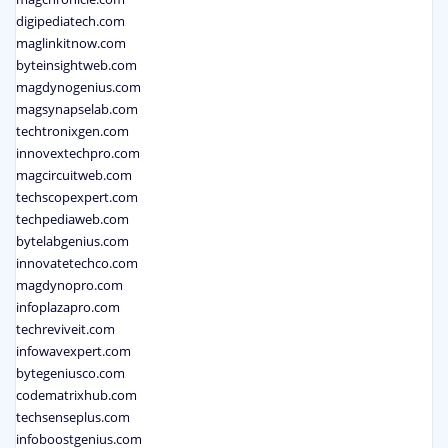
digipediatech.com
maglinkitnow.com
byteinsightweb.com
magdynogenius.com
magsynapselab.com
techtronixgen.com
innovextechpro.com
magcircuitweb.com
techscopexpert.com
techpediaweb.com
bytelabgenius.com
innovatetechco.com
magdynopro.com
infoplazapro.com
techreviveit.com
infowavexpert.com
bytegeniusco.com
codematrixhub.com
techsenseplus.com
infoboostgenius.com