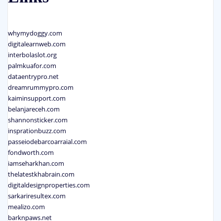
whymydoggy.com
digitalearnweb.com
interbolaslot.org
palmkuafor.com
dataentrypro.net
dreamrummypro.com
kaiminsupport.com
belanjareceh.com
shannonsticker.com
insprationbuzz.com
passeiodebarcoarraial.com
fondworth.com
iamseharkhan.com
thelatestkhabrain.com
digitaldesignproperties.com
sarkariresultex.com
mealizo.com
barknpaws.net