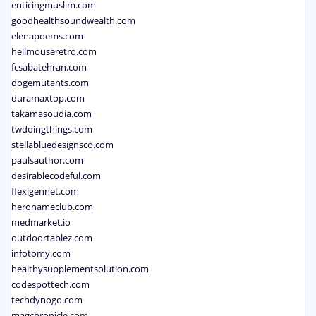
enticingmuslim.com
goodhealthsoundwealth.com
elenapoems.com
hellmouseretro.com
fcsabatehran.com
dogemutants.com
duramaxtop.com
takamasoudia.com
twdoingthings.com
stellabluedesignsco.com
paulsauthor.com
desirablecodeful.com
flexigennet.com
heronameclub.com
medmarket.io
outdoortablez.com
infotomy.com
healthysupplementsolution.com
codespottech.com
techdynogo.com
magchronicle.com