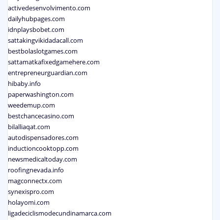
activedesenvolvimento.com
dailyhubpages.com
idnplaysbobet.com
sattakingvikidadacall.com
bestbolaslotgames.com
sattamatkafixedgamehere.com
entrepreneurguardian.com
hibaby.info
paperwashington.com
weedemup.com
bestchancecasino.com
bilalliaqat.com
autodispensadores.com
inductioncooktopp.com
newsmedicaltoday.com
roofingnevada.info
magconnectx.com
synexispro.com
holayomi.com
ligadeciclismodecundinamarca.com