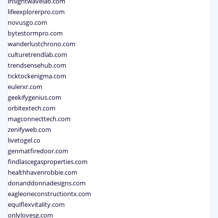
insightwavelab.com
lifeexplorerpro.com
novusgo.com
bytestormpro.com
wanderlustchrono.com
culturetrendlab.com
trendsensehub.com
ticktockenigma.com
eulerxr.com
geekifygenius.com
orbitextech.com
magconnecttech.com
zenifyweb.com
livetogel.co
genmatfiredoor.com
findlascegasproperties.com
healthhavenrobbie.com
donanddonnadesigns.com
eagleoneconstructiontx.com
equiflexvitality.com
onlylovesg.com