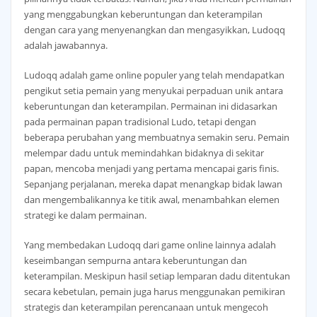
yang menggabungkan keberuntungan dan keterampilan
dengan cara yang menyenangkan dan mengasyikkan, Ludoqq
adalah jawabannya.
Ludoqq adalah game online populer yang telah mendapatkan
pengikut setia pemain yang menyukai perpaduan unik antara
keberuntungan dan keterampilan. Permainan ini didasarkan
pada permainan papan tradisional Ludo, tetapi dengan
beberapa perubahan yang membuatnya semakin seru. Pemain
melempar dadu untuk memindahkan bidaknya di sekitar
papan, mencoba menjadi yang pertama mencapai garis finis.
Sepanjang perjalanan, mereka dapat menangkap bidak lawan
dan mengembalikannya ke titik awal, menambahkan elemen
strategi ke dalam permainan.
Yang membedakan Ludoqq dari game online lainnya adalah
keseimbangan sempurna antara keberuntungan dan
keterampilan. Meskipun hasil setiap lemparan dadu ditentukan
secara kebetulan, pemain juga harus menggunakan pemikiran
strategis dan keterampilan perencanaan untuk mengecoh