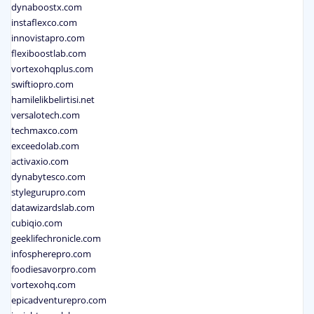
dynaboostx.com
instaflexco.com
innovistapro.com
flexiboostlab.com
vortexohqplus.com
swiftiopro.com
hamilelikbelirtisi.net
versalotech.com
techmaxco.com
exceedolab.com
activaxio.com
dynabytesco.com
stylegurupro.com
datawizardslab.com
cubiqio.com
geeklifechronicle.com
infospherepro.com
foodiesavorpro.com
vortexohq.com
epicadventurepro.com