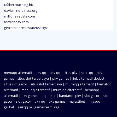
ufabetcoaching.biz
davismindfulness.org
millionairebyte.com
fortechday.com
getcaminorealestateusa.xyz
menuqq alternatif
|
pkv qq
|
pkv qq
|
situs pkv
|
situs qq
|
pkv
games
|
situs slot terpercaya
|
pkv games
|
link alternatif sbobet
|
situs slot gacor
|
situs slot terpercaya
|
murniqq alternatif
|
hematqq
alternatif
|
menuqq alternatif
|
murniqq alternatif
|
hematqq
alternatif
|
pkv games
|
qq poker
|
bandarqq pkv
|
slot gacor
|
slot
gacor
|
slot gacor
|
pkv qq
|
pkv games
|
majestibet
|
miyaqq
|
gajibet
|
asikqq.pkvgamesresmi.org