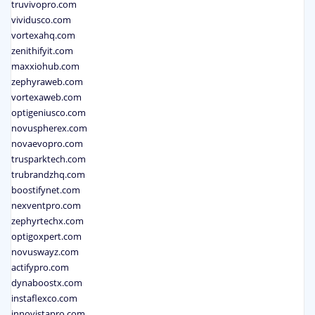
truvivopro.com
vividusco.com
vortexahq.com
zenithifyit.com
maxxiohub.com
zephyraweb.com
vortexaweb.com
optigeniusco.com
novuspherex.com
novaevopro.com
trusparktech.com
trubrandzhq.com
boostifynet.com
nexventpro.com
zephyrtechx.com
optigoxpert.com
novuswayz.com
actifypro.com
dynaboostx.com
instaflexco.com
innovistapro.com