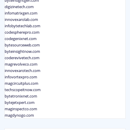
byteinsightgen.com
digizinetech.com
infomatrixgen.com
innovexarolab.com
infobytetechlab.com
codespherepro.com
codegenixnet.com
bytesourceweb.com
byteinsightnow.com
coderevivetech.com
magrevolveco.com
innovexarotech.com
infovortexpro.com
magcircuitplus.com
techscopeitnow.com
bytetronixnet.com
bytejetxpert.com
maginspectco.com
magdynogo.com