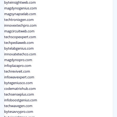
byteinsightweb.com
magdynogenius.com
magsynapselab.com
techtronixgen.com
innovextechpro.com
magcircuitweb.com
techscopexpert.com
techpediaweb.com
bytelabgenius.com
innovatetechco.com
magdynopro.com
infoplazapro.com
techreviveit.com
infowavexpert.com
bytegeniusco.com
codematrixhub.com
techsenseplus.com
infoboostgenius.com
techwavegen.com
bytesavvypro.com