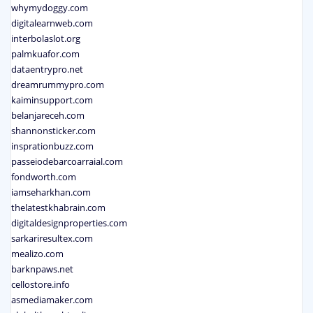
whymydoggy.com
digitalearnweb.com
interbolaslot.org
palmkuafor.com
dataentrypro.net
dreamrummypro.com
kaiminsupport.com
belanjareceh.com
shannonsticker.com
insprationbuzz.com
passeiodebarcoarraial.com
fondworth.com
iamseharkhan.com
thelatestkhabrain.com
digitaldesignproperties.com
sarkariresultex.com
mealizo.com
barknpaws.net
cellostore.info
asmediamaker.com