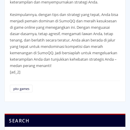
keterampilan dan menyempurnakan strategi Anda.
Kesimpulannya, dengan tips dan strategi yang tepat, Anda bisa
menjadi pemain dominan di SumoQQ dan meraih kesuksesan
di game online yang menegangkan ini. Dengan menguasai
dasar-dasarnya, tetap agresif, mengamati lawan Anda, tetap
tenang, dan berlatih secara teratur, Anda akan berada di jalur
yang tepat untuk mendominasi kompetisi dan meraih
kemenangan di SumoQQ. Jadi bersiaplah untuk mengeluarkan
keterampilan Anda dan tunjukkan kehebatan strategis Anda –
medan perang menanti!
[ad_2]
pkv games
SEARCH