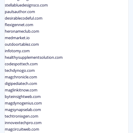
stellabluedesignsco.com
paulsauthor.com
desirablecodeful.com
flexigennet.com
heronameclub.com
medmarket.io
outdoortablez.com
infotomy.com
healthysupplementsolution.com
codespottech.com
techdynogo.com
magchronicle.com
digipediatech.com
maglinkitnow.com
byteinsightweb.com
magdynogenius.com
magsynapselab.com
techtronixgen.com
innovextechpro.com
magcircuitweb.com