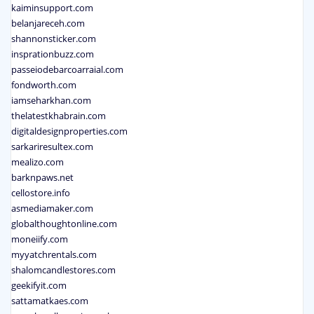
kaiminsupport.com
belanjareceh.com
shannonsticker.com
insprationbuzz.com
passeiodebarcoarraial.com
fondworth.com
iamseharkhan.com
thelatestkhabrain.com
digitaldesignproperties.com
sarkariresultex.com
mealizo.com
barknpaws.net
cellostore.info
asmediamaker.com
globalthoughtonline.com
moneiify.com
myyatchrentals.com
shalomcandlestores.com
geekifyit.com
sattamatkaes.com