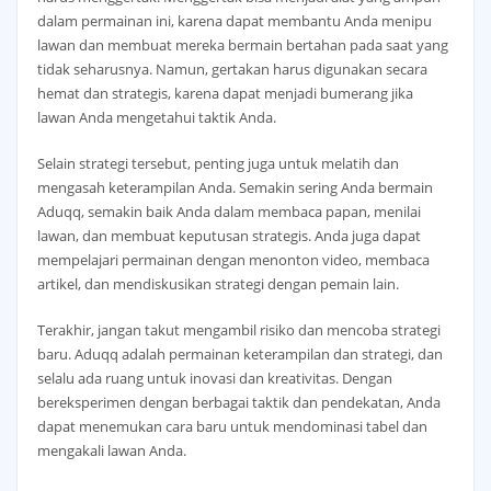
dalam permainan ini, karena dapat membantu Anda menipu
lawan dan membuat mereka bermain bertahan pada saat yang
tidak seharusnya. Namun, gertakan harus digunakan secara
hemat dan strategis, karena dapat menjadi bumerang jika
lawan Anda mengetahui taktik Anda.
Selain strategi tersebut, penting juga untuk melatih dan
mengasah keterampilan Anda. Semakin sering Anda bermain
Aduqq, semakin baik Anda dalam membaca papan, menilai
lawan, dan membuat keputusan strategis. Anda juga dapat
mempelajari permainan dengan menonton video, membaca
artikel, dan mendiskusikan strategi dengan pemain lain.
Terakhir, jangan takut mengambil risiko dan mencoba strategi
baru. Aduqq adalah permainan keterampilan dan strategi, dan
selalu ada ruang untuk inovasi dan kreativitas. Dengan
bereksperimen dengan berbagai taktik dan pendekatan, Anda
dapat menemukan cara baru untuk mendominasi tabel dan
mengakali lawan Anda.