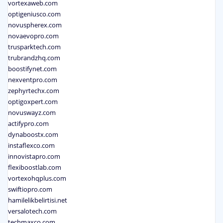
vortexaweb.com
optigeniusco.com
novuspherex.com
novaevopro.com
trusparktech.com
trubrandzhq.com
boostifynet.com
nexventpro.com
zephyrtechx.com
optigoxpert.com
novuswayz.com
actifypro.com
dynaboostx.com
instaflexco.com
innovistapro.com
flexiboostlab.com
vortexohqplus.com
swiftiopro.com
hamilelikbelirtisi.net
versalotech.com
techmaxco.com