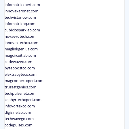
infomatrixxpert.com
innovexaronet.com
techvistanow.com
infomatrixhq.com
cubixiosparklab.com
novaevotech.com
innovextechco.com
maglinkgenius.com
magcircuitlab.com
codewavex.com
byteboostco.com
elektrabyteco.com
magconnectxpert.com
truzestgenius.com
techpulsenet.com
zephyrtechxpert.com
infovortexco.com
digizinelab.com
techwavego.com
codepulsex.com