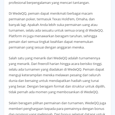
profesional berpengalaman yang mencari tantangan.
Di WedeQQ, pemain dapat menikmati berbagai macam
permainan poker, termasuk Texas Hold’em, Omaha, dan
banyak lagi. Apakah Anda lebih suka permainan uang atau
turnamen, selalu ada sesuatu untuk semua orang di WedeQQ.
Platform ini juga menawarkan beragam taruhan, sehingga
pemain dari semua tingkat keahlian dapat menemukan
permainan yang sesuai dengan anggaran mereka.
Salah satu yang menarik dari WedeQQ adalah turnamennya
yang menarik. Dari freeroll harian hingga acara berisiko tinggi,
selalu ada turnamen yang diadakan di WedeQQ. Pemain dapat
menguji keterampilan mereka melawan pesaing dari seluruh
dunia dan bersaing untuk mendapatkan hadiah uang tunai
yang besar. Dengan beragam format dan struktur untuk dipilih,
tidak pernah ada momen yang membosankan di WedeQQ.
Selain beragam pilihan permainan dan turnamen, WedeQQ juga
memberi penghargaan kepada para pemainnya dengan bonus
dan promosi yang melimpah. Dari bonus selamat datang untuk