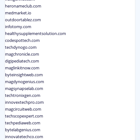
heronameclub.com
medmarket.io
outdoortablez.com
infotomy.com
healthysupplementsolution.com
codespottech.com
techdynogo.com
magchronicle.com
digipediatech.com
maglinkitnow.com
byteinsightweb.com
magdynogenius.com
magsynapselab.com
techtronixgen.com
innovextechpro.com
magcircuitweb.com
techscopexpert.com
techpediaweb.com
bytelabgenius.com
innovatetechco.com