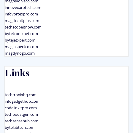
magrevolveco.com
innovexarotech.com
infovortexpro.com
magcircuitplus.com
techscopeitnow.com
bytetronixnet.com
bytejetxpert.com
maginspectco.com
magdynogo.com
Links
techtronixhq.com
infogadgethub.com
codelinkitpro.com
techboostgen.com
techsensehub.com
bytelabtech.com