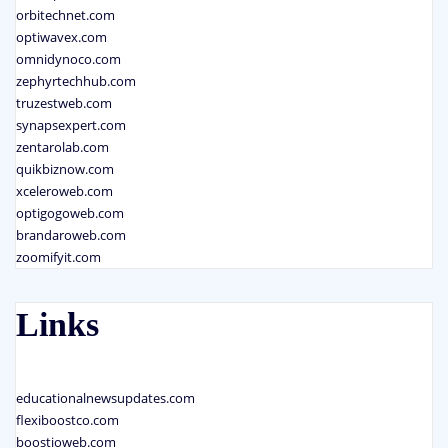
orbitechnet.com
optiwavex.com
omnidynoco.com
zephyrtechhub.com
truzestweb.com
synapsexpert.com
zentarolab.com
quikbiznow.com
xceleroweb.com
optigogoweb.com
brandaroweb.com
zoomifyit.com
Links
educationalnewsupdates.com
flexiboostco.com
boostioweb.com