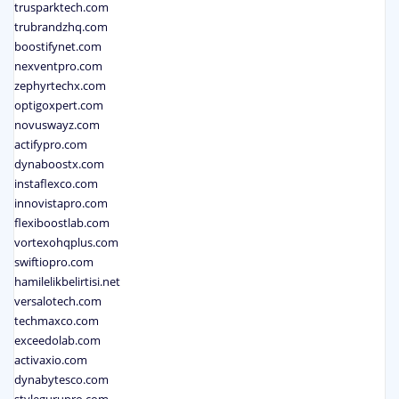
trusparktech.com
trubrandzhq.com
boostifynet.com
nexventpro.com
zephyrtechx.com
optigoxpert.com
novuswayz.com
actifypro.com
dynaboostx.com
instaflexco.com
innovistapro.com
flexiboostlab.com
vortexohqplus.com
swiftiopro.com
hamilelikbelirtisi.net
versalotech.com
techmaxco.com
exceedolab.com
activaxio.com
dynabytesco.com