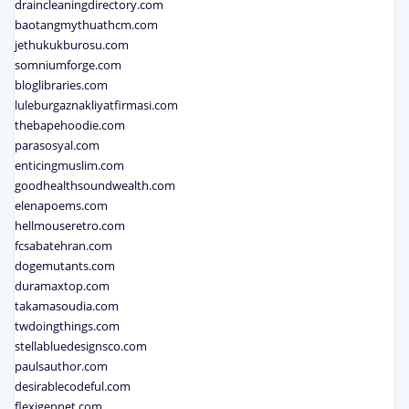
draincleaningdirectory.com
baotangmythuathcm.com
jethukukburosu.com
somniumforge.com
bloglibraries.com
luleburgaznakliyatfirmasi.com
thebapehoodie.com
parasosyal.com
enticingmuslim.com
goodhealthsoundwealth.com
elenapoems.com
hellmouseretro.com
fcsabatehran.com
dogemutants.com
duramaxtop.com
takamasoudia.com
twdoingthings.com
stellabluedesignsco.com
paulsauthor.com
desirablecodeful.com
flexigennet.com