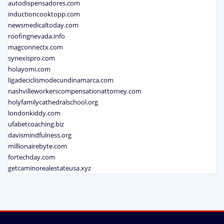
autodispensadores.com
inductioncooktopp.com
newsmedicaltoday.com
roofingnevada.info
magconnectx.com
synexispro.com
holayomi.com
ligadeciclismodecundinamarca.com
nashvilleworkerscompensationattorney.com
holyfamilycathedralschool.org
londonkiddy.com
ufabetcoaching.biz
davismindfulness.org
millionairebyte.com
fortechday.com
getcaminorealestateusa.xyz