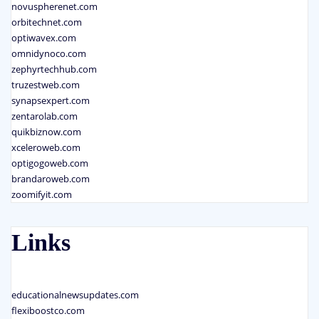
novuspherenet.com
orbitechnet.com
optiwavex.com
omnidynoco.com
zephyrtechhub.com
truzestweb.com
synapsexpert.com
zentarolab.com
quikbiznow.com
xceleroweb.com
optigogoweb.com
brandaroweb.com
zoomifyit.com
Links
educationalnewsupdates.com
flexiboostco.com