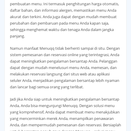
pembuatan menu. Ini termasuk penghitungan harga otomatis,
daftar bahan, dan informasi alergen, memastikan menu Anda
akurat dan terkini. Anda juga dapat dengan mudah membuat
perubahan dan pembaruan pada menu Anda kapan saja,
sehingga menghemat waktu dan tenaga Anda dalam jangka
panjang.
Namun manfaat Menuqq tidak berhenti sampai di situ. Dengan
sistem pemesanan dan reservasi online yang terintegrasi, Anda
dapat meningkatkan pengalaman bersantap Anda. Pelanggan
dapat dengan mudah menelusuri menu Anda, memesan, dan
melakukan reservasi langsung dari situs web atau aplikasi
seluler Anda, menjadikan pengalaman bersantap lebih nyaman
dan lancar bagi semua orang yang terlibat.
Jadi jika Anda siap untuk meningkatkan pengalaman bersantap
Anda, Anda bisa mengunjungi Menuqq. Dengan solusi menu
yang komprehensif, Anda dapat membuat menu menakjubkan
yang mencerminkan merek Anda, menampilkan penawaran
Anda, dan mempermudah pemesanan dan reservasi. Bersiaplah