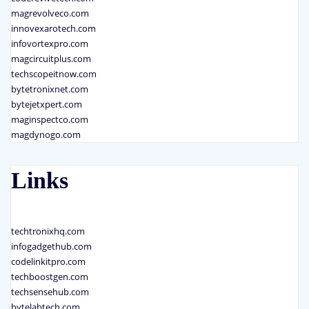
magrevolveco.com
innovexarotech.com
infovortexpro.com
magcircuitplus.com
techscopeitnow.com
bytetronixnet.com
bytejetxpert.com
maginspectco.com
magdynogo.com
Links
techtronixhq.com
infogadgethub.com
codelinkitpro.com
techboostgen.com
techsensehub.com
bytelabtech.com