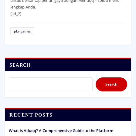
untuk bersantap penuh gaya dengan Menuqq – solusi menu
lengkap Anda.
[ad_2]
pkv games
SEARCH
Search
RECENT POSTS
What is Aduqq? A Comprehensive Guide to the Platform