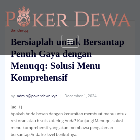
Skip
to
content
Bandarqq
Bersiaplah untuk Bersantap
Penuh Gaya dengan
Menuqq: Solusi Menu
Komprehensif
by
admin@pokerdewa.xyz
December 1, 2024
[ad_1]
Apakah Anda bosan dengan kerumitan membuat menu untuk
restoran atau bisnis katering Anda? Kunjungi Menuqq, solusi
menu komprehensif yang akan membawa pengalaman
bersantap Anda ke level berikutnya.