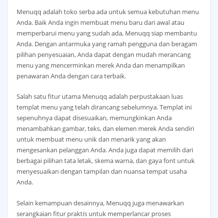
Menuqq adalah toko serba ada untuk semua kebutuhan menu
Anda. Baik Anda ingin membuat menu baru dari awal atau
memperbarui menu yang sudah ada, Menuqq siap membantu
Anda. Dengan antarmuka yang ramah pengguna dan beragam
pilihan penyesuaian, Anda dapat dengan mudah merancang
menu yang mencerminkan merek Anda dan menampilkan
penawaran Anda dengan cara terbaik.
Salah satu fitur utama Menuqq adalah perpustakaan luas
templat menu yang telah dirancang sebelumnya. Templat ini
sepenuhnya dapat disesuaikan, memungkinkan Anda
menambahkan gambar, teks, dan elemen merek Anda sendiri
untuk membuat menu unik dan menarik yang akan
mengesankan pelanggan Anda. Anda juga dapat memilih dari
berbagai pilihan tata letak, skema warna, dan gaya font untuk
menyesuaikan dengan tampilan dan nuansa tempat usaha
Anda.
Selain kemampuan desainnya, Menuqq juga menawarkan
serangkaian fitur praktis untuk memperlancar proses