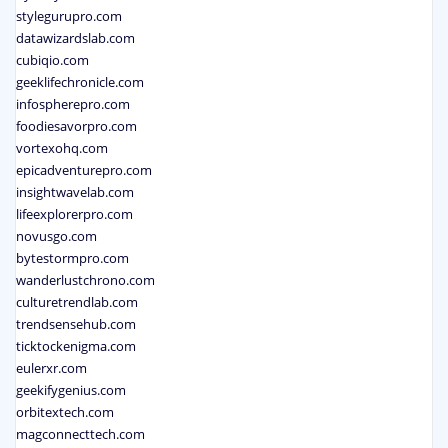
stylegurupro.com
datawizardslab.com
cubiqio.com
geeklifechronicle.com
infospherepro.com
foodiesavorpro.com
vortexohq.com
epicadventurepro.com
insightwavelab.com
lifeexplorerpro.com
novusgo.com
bytestormpro.com
wanderlustchrono.com
culturetrendlab.com
trendsensehub.com
ticktockenigma.com
eulerxr.com
geekifygenius.com
orbitextech.com
magconnecttech.com