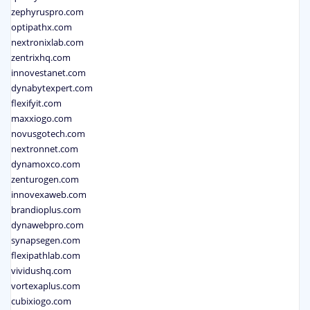
zephyruspro.com
optipathx.com
nextronixlab.com
zentrixhq.com
innovestanet.com
dynabytexpert.com
flexifyit.com
maxxiogo.com
novusgotech.com
nextronnet.com
dynamoxco.com
zenturogen.com
innovexaweb.com
brandioplus.com
dynawebpro.com
synapsegen.com
flexipathlab.com
vividushq.com
vortexaplus.com
cubixiogo.com