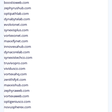
boostioweb.com
zephyrushub.com
optipathlab.com
dynabytelab.com
evolvionet.com
synexisplus.com
vortexonet.com
maxxifynet.com
innovexahub.com
dynacorelab.com
synexistechco.com
truvivopro.com
vividusco.com
vortexahq.com
zenithifyit.com
maxxiohub.com
zephyraweb.com
vortexaweb.com
optigeniusco.com
novuspherex.com