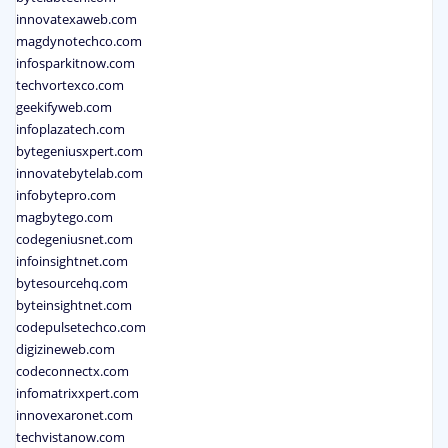
innovatexaweb.com
magdynotechco.com
infosparkitnow.com
techvortexco.com
geekifyweb.com
infoplazatech.com
bytegeniusxpert.com
innovatebytelab.com
infobytepro.com
magbytego.com
codegeniusnet.com
infoinsightnet.com
bytesourcehq.com
byteinsightnet.com
codepulsetechco.com
digizineweb.com
codeconnectx.com
infomatrixxpert.com
innovexaronet.com
techvistanow.com