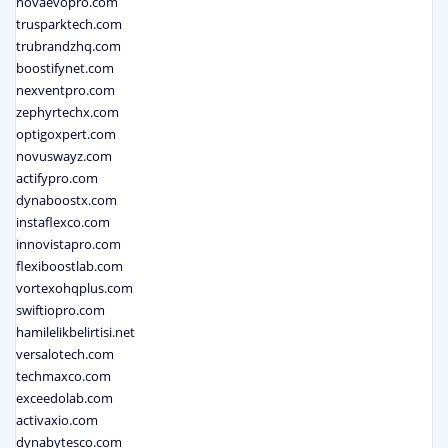
novaevopro.com
trusparktech.com
trubrandzhq.com
boostifynet.com
nexventpro.com
zephyrtechx.com
optigoxpert.com
novuswayz.com
actifypro.com
dynaboostx.com
instaflexco.com
innovistapro.com
flexiboostlab.com
vortexohqplus.com
swiftiopro.com
hamilelikbelirtisi.net
versalotech.com
techmaxco.com
exceedolab.com
activaxio.com
dynabytesco.com