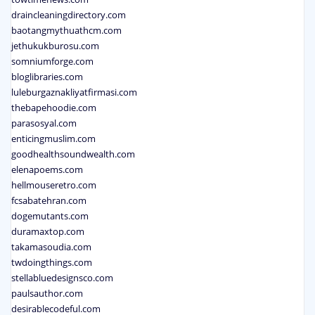
draincleaningdirectory.com
baotangmythuathcm.com
jethukukburosu.com
somniumforge.com
bloglibraries.com
luleburgaznakliyatfirmasi.com
thebapehoodie.com
parasosyal.com
enticingmuslim.com
goodhealthsoundwealth.com
elenapoems.com
hellmouseretro.com
fcsabatehran.com
dogemutants.com
duramaxtop.com
takamasoudia.com
twdoingthings.com
stellabluedesignsco.com
paulsauthor.com
desirablecodeful.com