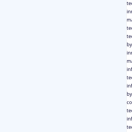
te
in
ma
te
te
by
in
m
in
te
in
by
co
te
in
t