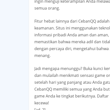
ingin menguji keterampilan Anda melawa
semua orang.
Fitur hebat lainnya dari CebanQQ adala
keamanan. Situs ini menggunakan tekno
informasi pribadi Anda aman dan aman, 
memastikan bahwa mereka adil dan tidak
dengan percaya diri, mengetahui bahwa
menang.
Jadi mengapa menunggu? Buka kunci kem
dan mulailah menikmati sensasi game on
setelah hari yang panjang atau Anda gat
CebanQQ memiliki semua yang Anda bu
game Anda ke tingkat berikutnya. Daftar
kecewa!
[ad_2]