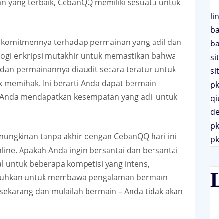
n yang terbaik, CebanQQ memiliki sesuatu untuk
li
b
h komitmennya terhadap permainan yang adil dan
b
logi enkripsi mutakhir untuk memastikan bahwa
si
dan permainannya diaudit secara teratur untuk
si
 memihak. Ini berarti Anda dapat bermain
pk
 Anda mendapatkan kesempatan yang adil untuk
qi
de
pk
ungkinan tanpa akhir dengan CebanQQ hari ini
pk
line. Apakah Anda ingin bersantai dan bersantai
al untuk beberapa kompetisi yang intens,
tuhkan untuk membawa pengalaman bermain
 sekarang dan mulailah bermain – Anda tidak akan