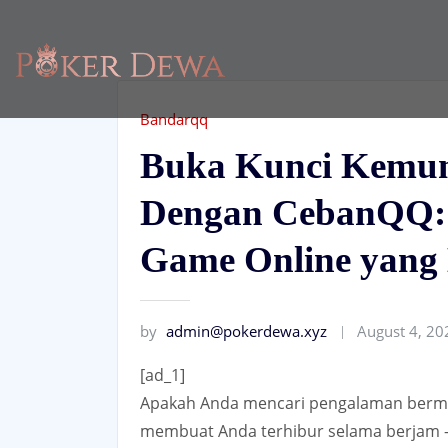
Skip
to
content
Bandarqq
Buka Kunci Kemun
Dengan CebanQQ:
Game Online yang
by
admin@pokerdewa.xyz
August 4, 20
[ad_1]
Apakah Anda mencari pengalaman berma
membuat Anda terhibur selama berjam -ja