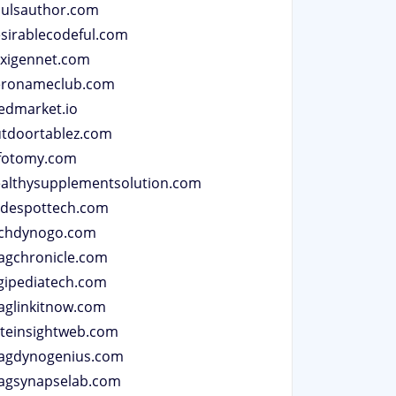
ulsauthor.com
sirablecodeful.com
exigennet.com
eronameclub.com
dmarket.io
tdoortablez.com
fotomy.com
althysupplementsolution.com
despottech.com
echdynogo.com
gchronicle.com
gipediatech.com
glinkitnow.com
teinsightweb.com
agdynogenius.com
agsynapselab.com