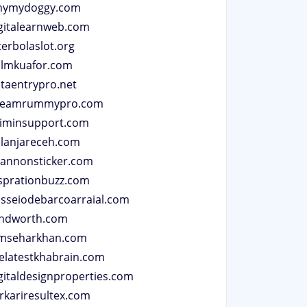
hymydoggy.com
gitalearnweb.com
terbolaslot.org
lmkuafor.com
taentrypro.net
reamrummypro.com
iminsupport.com
lanjareceh.com
annonsticker.com
sprationbuzz.com
sseiodebarcoarraial.com
ndworth.com
amseharkhan.com
elatestkhabrain.com
gitaldesignproperties.com
rkariresultex.com