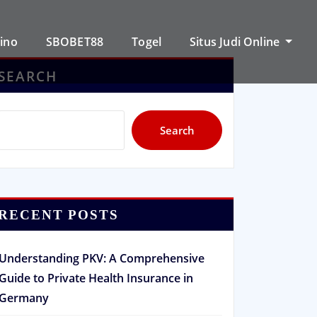
ino
SBOBET88
Togel
Situs Judi Online
SEARCH
Search
RECENT POSTS
Understanding PKV: A Comprehensive
Guide to Private Health Insurance in
Germany