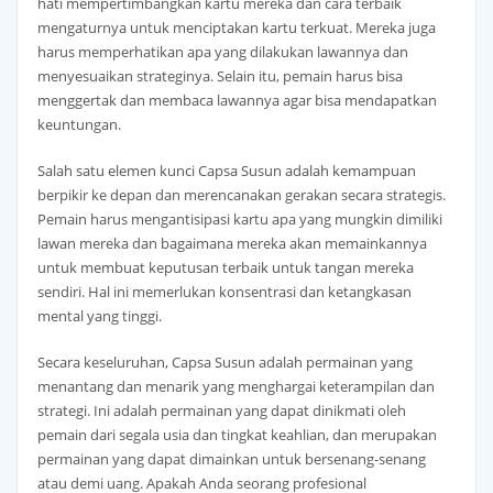
hati mempertimbangkan kartu mereka dan cara terbaik
mengaturnya untuk menciptakan kartu terkuat. Mereka juga
harus memperhatikan apa yang dilakukan lawannya dan
menyesuaikan strateginya. Selain itu, pemain harus bisa
menggertak dan membaca lawannya agar bisa mendapatkan
keuntungan.
Salah satu elemen kunci Capsa Susun adalah kemampuan
berpikir ke depan dan merencanakan gerakan secara strategis.
Pemain harus mengantisipasi kartu apa yang mungkin dimiliki
lawan mereka dan bagaimana mereka akan memainkannya
untuk membuat keputusan terbaik untuk tangan mereka
sendiri. Hal ini memerlukan konsentrasi dan ketangkasan
mental yang tinggi.
Secara keseluruhan, Capsa Susun adalah permainan yang
menantang dan menarik yang menghargai keterampilan dan
strategi. Ini adalah permainan yang dapat dinikmati oleh
pemain dari segala usia dan tingkat keahlian, dan merupakan
permainan yang dapat dimainkan untuk bersenang-senang
atau demi uang. Apakah Anda seorang profesional