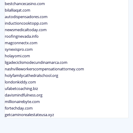
bestchancecasino.com
bilalliaqat.com
autodispensadores.com
inductioncooktopp.com
newsmedicaltoday.com
roofingnevada.info
magconnectx.com
synexispro.com
holayomi.com
ligadeciclismodecundinamarca.com
nashvilleworkerscompensationattorney.com
holyfamilycathedralschool.org
londonkiddy.com
ufabetcoaching.biz
davismindfulness.org
millionairebyte.com
fortechday.com
getcaminorealestateusa.xyz