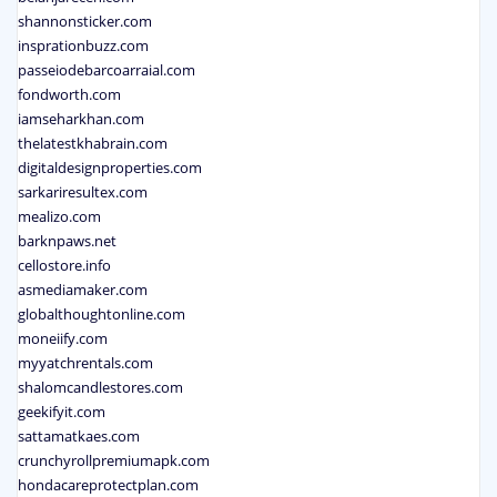
shannonsticker.com
insprationbuzz.com
passeiodebarcoarraial.com
fondworth.com
iamseharkhan.com
thelatestkhabrain.com
digitaldesignproperties.com
sarkariresultex.com
mealizo.com
barknpaws.net
cellostore.info
asmediamaker.com
globalthoughtonline.com
moneiify.com
myyatchrentals.com
shalomcandlestores.com
geekifyit.com
sattamatkaes.com
crunchyrollpremiumapk.com
hondacareprotectplan.com