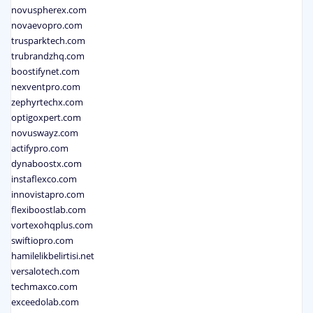
novuspherex.com
novaevopro.com
trusparktech.com
trubrandzhq.com
boostifynet.com
nexventpro.com
zephyrtechx.com
optigoxpert.com
novuswayz.com
actifypro.com
dynaboostx.com
instaflexco.com
innovistapro.com
flexiboostlab.com
vortexohqplus.com
swiftiopro.com
hamilelikbelirtisi.net
versalotech.com
techmaxco.com
exceedolab.com