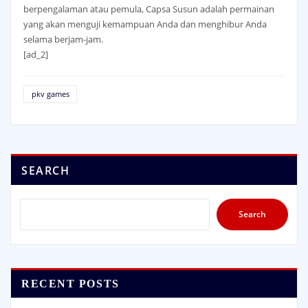
berpengalaman atau pemula, Capsa Susun adalah permainan
yang akan menguji kemampuan Anda dan menghibur Anda
selama berjam-jam.
[ad_2]
pkv games
SEARCH
Search
RECENT POSTS