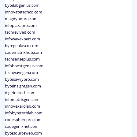
bytelabgenius.com
innovatetechco.com
magdynopro.com
infoplazapro.com
techreviveit.com
infowavexpert.com
bytegeniusco.com
codematrixhub.com
techsenseplus.com
infoboostgenius.com
techwavegen.com
bytesavvypro.com
byteinsightgen.com
digizinetech.com
infomatrixgen.com
innovexarolab.com
infobytetechlab.com
codespherepro.com
codegenixnet.com
bytesourceweb.com