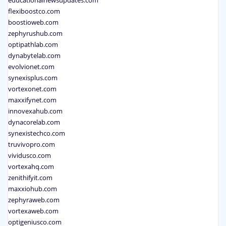
educationalnewsupdates.com
flexiboostco.com
boostioweb.com
zephyrushub.com
optipathlab.com
dynabytelab.com
evolvionet.com
synexisplus.com
vortexonet.com
maxxifynet.com
innovexahub.com
dynacorelab.com
synexistechco.com
truvivopro.com
vividusco.com
vortexahq.com
zenithifyit.com
maxxiohub.com
zephyraweb.com
vortexaweb.com
optigeniusco.com