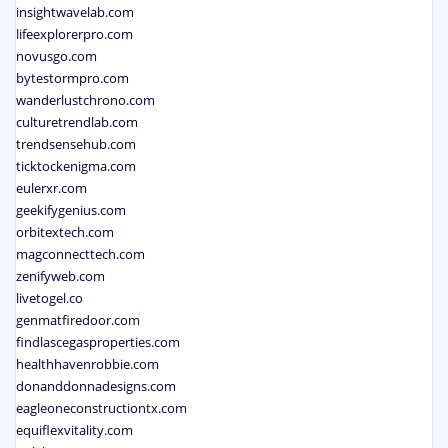
insightwavelab.com
lifeexplorerpro.com
novusgo.com
bytestormpro.com
wanderlustchrono.com
culturetrendlab.com
trendsensehub.com
ticktockenigma.com
eulerxr.com
geekifygenius.com
orbitextech.com
magconnecttech.com
zenifyweb.com
livetogel.co
genmatfiredoor.com
findlascegasproperties.com
healthhavenrobbie.com
donanddonnadesigns.com
eagleoneconstructiontx.com
equiflexvitality.com