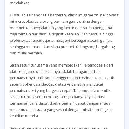
melelahkan.
Di situlah Taipanqqasia berperan. Platform game online inovatif
ini merevolusi cara orang bermain game online dengan
memberikan pengalaman yang lancar dan ramah pengguna
bagi pemain dari semua tingkat keahlian. Dari pemula hingga
profesional, Taipanqqasia melayani berbagai macam gamer,
sehingga memudahkan siapa pun untuk langsung bergabung
dan mulai bermain.
Salah satu fitur utama yang membedakan Taipanqqasia dari
platform game online lainnya adalah beragam pilihan
permainannya. Baik Anda penggemar permainan kartu klasik
seperti poker dan blackjack, atau Anda lebih menyukai
permainan aksi yang bergerak cepat, Taipanqqasia memiliki
sesuatu untuk semua orang. Dengan banyaknya variasi
permainan yang dapat dipilih, pemain dapat dengan mudah
menemukan sesuatu yang sesuai dengan minat dan tingkat
keahlian mereka.
Selain pilihan permainannya yang luas, Taipanqqasia juga