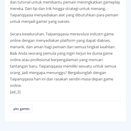
dan tutorial untuk membantu pemain meningkatkan gameplay
mereka. Dari tip dan trik hingga strategi untuk menang,
Taipanqqasia menyediakan alat yang dibutuhkan para pemain
untuk menjadi gamer yang sukses.
Secara keseluruhan, Taipanqqasia merevolusi industri game
online dengan menyediakan platform yang dapat diakses,
menarik, dan aman bagi pemain dari semua tingkat keahlian.
Baik Anda seorang pemula yang ingin terjun ke dunia game
online atau profesional berpengalaman yang mencari
tantangan baru, Taipanqqasia memiliki sesuatu untuk semua
orang. Jadi mengapa menunggu? Bergabunglah dengan
Taipanqqasia hari ini dan rasakan sendiri masa depan game
online.
[ad_2]
pkv games