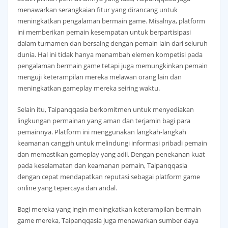
menawarkan serangkaian fitur yang dirancang untuk
meningkatkan pengalaman bermain game. Misalnya, platform
ini memberikan pemain kesempatan untuk berpartisipasi
dalam turnamen dan bersaing dengan pemain lain dari seluruh
dunia. Hal ini tidak hanya menambah elemen kompetisi pada
pengalaman bermain game tetapi juga memungkinkan pemain
menguji keterampilan mereka melawan orang lain dan
meningkatkan gameplay mereka seiring waktu.
Selain itu, Taipanqqasia berkomitmen untuk menyediakan
lingkungan permainan yang aman dan terjamin bagi para
pemainnya. Platform ini menggunakan langkah-langkah
keamanan canggih untuk melindungi informasi pribadi pemain
dan memastikan gameplay yang adil. Dengan penekanan kuat
pada keselamatan dan keamanan pemain, Taipanqqasia
dengan cepat mendapatkan reputasi sebagai platform game
online yang tepercaya dan andal.
Bagi mereka yang ingin meningkatkan keterampilan bermain
game mereka, Taipanqqasia juga menawarkan sumber daya