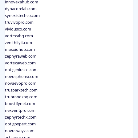
innovexahub.com
dynacorelab.com
synexistechco.com
truvivopro.com
vividusco.com
vortexahq.com
zenithifyit.com
maxxiohub.com
zephyraweb.com
vortexaweb.com
optigeniusco.com
novuspherex.com
novaevopro.com
trusparktech.com
trubrandzhq.com
boostifynet.com
nexventpro.com
zephyrtechx.com
optigoxpert.com
novuswayz.com
actifypro.com