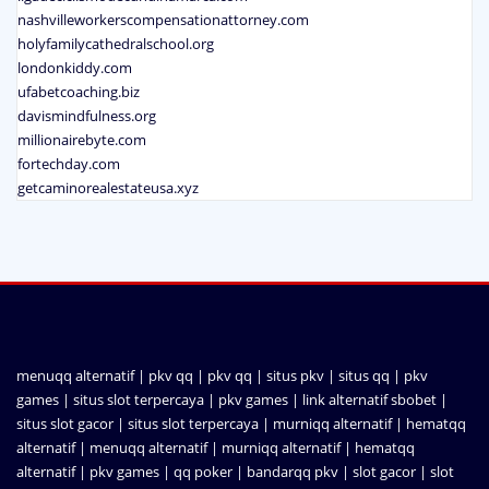
nashvilleworkerscompensationattorney.com
holyfamilycathedralschool.org
londonkiddy.com
ufabetcoaching.biz
davismindfulness.org
millionairebyte.com
fortechday.com
getcaminorealestateusa.xyz
menuqq alternatif
|
pkv qq
|
pkv qq
|
situs pkv
|
situs qq
|
pkv
games
|
situs slot terpercaya
|
pkv games
|
link alternatif sbobet
|
situs slot gacor
|
situs slot terpercaya
|
murniqq alternatif
|
hematqq
alternatif
|
menuqq alternatif
|
murniqq alternatif
|
hematqq
alternatif
|
pkv games
|
qq poker
|
bandarqq pkv
|
slot gacor
|
slot