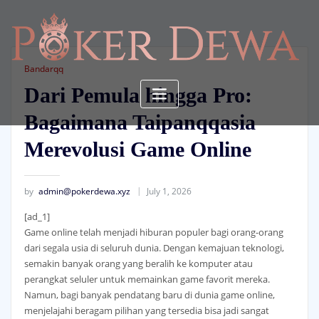
Skip
to
content
Bandarqq
Dari Pemula hingga Pro:
Bagaimana Taipanqqasia
Merevolusi Game Online
by
admin@pokerdewa.xyz
July 1, 2026
[ad_1]
Game online telah menjadi hiburan populer bagi orang-orang
dari segala usia di seluruh dunia. Dengan kemajuan teknologi,
semakin banyak orang yang beralih ke komputer atau
perangkat seluler untuk memainkan game favorit mereka.
Namun, bagi banyak pendatang baru di dunia game online,
menjelajahi beragam pilihan yang tersedia bisa jadi sangat