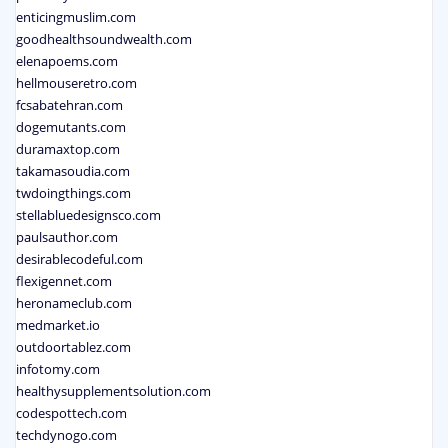
enticingmuslim.com
goodhealthsoundwealth.com
elenapoems.com
hellmouseretro.com
fcsabatehran.com
dogemutants.com
duramaxtop.com
takamasoudia.com
twdoingthings.com
stellabluedesignsco.com
paulsauthor.com
desirablecodeful.com
flexigennet.com
heronameclub.com
medmarket.io
outdoortablez.com
infotomy.com
healthysupplementsolution.com
codespottech.com
techdynogo.com