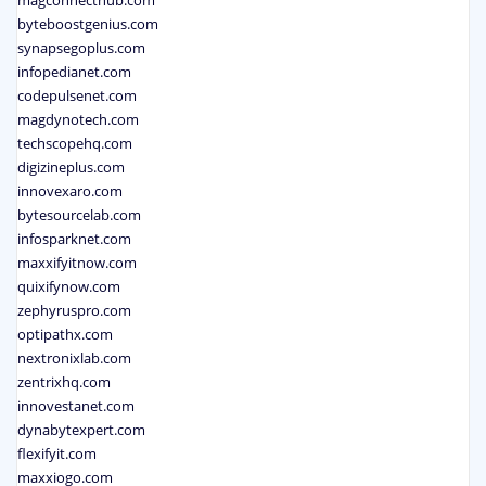
byteboostgenius.com
synapsegoplus.com
infopedianet.com
codepulsenet.com
magdynotech.com
techscopehq.com
digizineplus.com
innovexaro.com
bytesourcelab.com
infosparknet.com
maxxifyitnow.com
quixifynow.com
zephyruspro.com
optipathx.com
nextronixlab.com
zentrixhq.com
innovestanet.com
dynabytexpert.com
flexifyit.com
maxxiogo.com