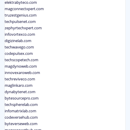
elektrabyteco.com
magconnectxpert.com
truzestgenius.com
techpulsenet.com
zephyrtechxpert.com
infovortexco.com
digizinelab.com
techwavego.com
codepulsex.com
techscopetech.com
magdynoweb.com
innovexaroweb.com
techreviveco.com
maglinkaro.com
dynabytenet.com
bytesourcepro.com
techspherelab.com
infomatrixlab.com
codeversehub.com
byteverseweb.com
magconnecthub.com