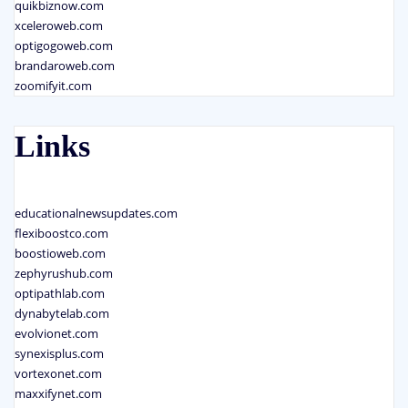
quikbiznow.com
xceleroweb.com
optigogoweb.com
brandaroweb.com
zoomifyit.com
Links
educationalnewsupdates.com
flexiboostco.com
boostioweb.com
zephyrushub.com
optipathlab.com
dynabytelab.com
evolvionet.com
synexisplus.com
vortexonet.com
maxxifynet.com