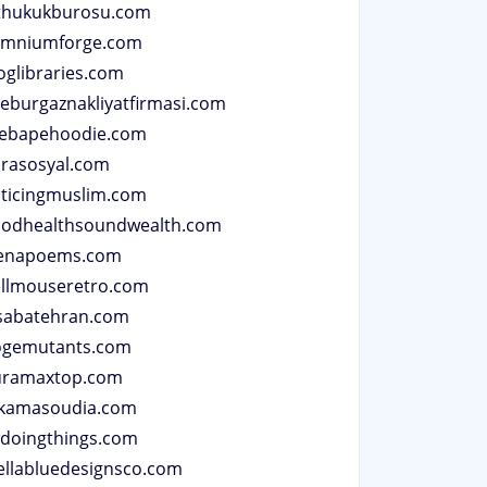
thukukburosu.com
omniumforge.com
oglibraries.com
leburgaznakliyatfirmasi.com
ebapehoodie.com
rasosyal.com
ticingmuslim.com
odhealthsoundwealth.com
lenapoems.com
llmouseretro.com
sabatehran.com
ogemutants.com
uramaxtop.com
kamasoudia.com
doingthings.com
ellabluedesignsco.com