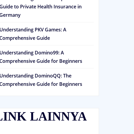
Guide to Private Health Insurance in
Germany
Understanding PKV Games: A
Comprehensive Guide
Understanding Domino99: A
Comprehensive Guide for Beginners
Understanding DominoQQ: The
Comprehensive Guide for Beginners
LINK LAINNYA