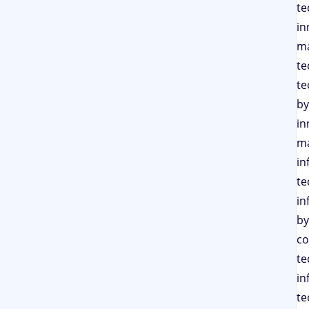
te
in
ma
te
te
by
in
m
in
te
in
by
co
te
in
t