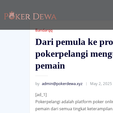
Skip
to
content
Bandarqq
Dari pemula ke pr
pokerpelangi men
pemain
by
admin@pokerdewa.xyz
May 2, 2025
[ad_1]
Pokerpelangi adalah platform poker on
pemain dari semua tingkat keterampila