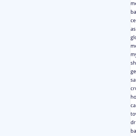
me
ba
ce
a
gl
mo
my
sh
ge
sa
cr
ho
ca
t
dr
b