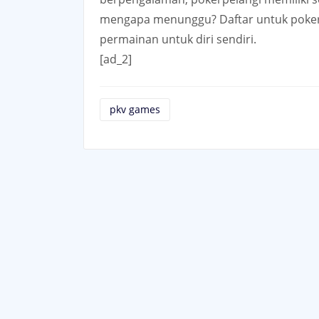
mengapa menunggu? Daftar untuk pokerp
permainan untuk diri sendiri.
[ad_2]
pkv games