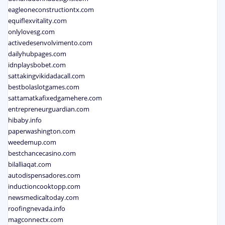
eagleoneconstructiontx.com
equiflexvitality.com
onlylovesg.com
activedesenvolvimento.com
dailyhubpages.com
idnplaysbobet.com
sattakingvikidadacall.com
bestbolaslotgames.com
sattamatkafixedgamehere.com
entrepreneurguardian.com
hibaby.info
paperwashington.com
weedemup.com
bestchancecasino.com
bilalliaqat.com
autodispensadores.com
inductioncooktopp.com
newsmedicaltoday.com
roofingnevada.info
magconnectx.com