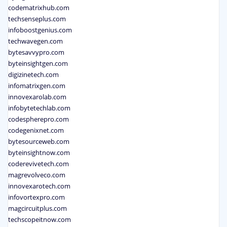
codematrixhub.com
techsenseplus.com
infoboostgenius.com
techwavegen.com
bytesavvypro.com
byteinsightgen.com
digizinetech.com
infomatrixgen.com
innovexarolab.com
infobytetechlab.com
codespherepro.com
codegenixnet.com
bytesourceweb.com
byteinsightnow.com
coderevivetech.com
magrevolveco.com
innovexarotech.com
infovortexpro.com
magcircuitplus.com
techscopeitnow.com