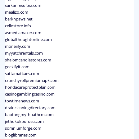
sarkariresultex.com
mealizo.com
barknpaws.net
cellostore.info
asmediamaker.com
globalthoughtonline.com
moneiify.com
myyatchrentals.com
shalomcandlestores.com
geekifyit.com
sattamatkaes.com
crunchyrollpremiumapk.com
hondacareprotectplan.com
casinogamblingcasino.com
towtimenews.com
draincleaningdirectory.com
baotangmythuathcm.com
jethukukburosu.com
somniumforge.com
bloglibraries.com