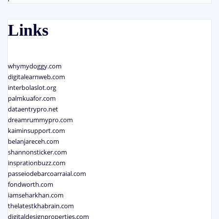
Links
whymydoggy.com
digitalearnweb.com
interbolaslot.org
palmkuafor.com
dataentrypro.net
dreamrummypro.com
kaiminsupport.com
belanjareceh.com
shannonsticker.com
insprationbuzz.com
passeiodebarcoarraial.com
fondworth.com
iamseharkhan.com
thelatestkhabrain.com
digitaldesignproperties.com