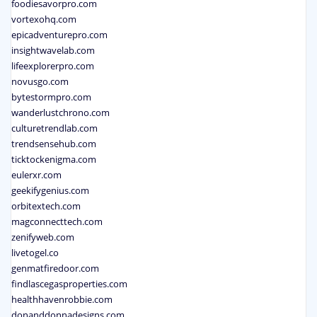
foodiesavorpro.com
vortexohq.com
epicadventurepro.com
insightwavelab.com
lifeexplorerpro.com
novusgo.com
bytestormpro.com
wanderlustchrono.com
culturetrendlab.com
trendsensehub.com
ticktockenigma.com
eulerxr.com
geekifygenius.com
orbitextech.com
magconnecttech.com
zenifyweb.com
livetogel.co
genmatfiredoor.com
findlascegasproperties.com
healthhavenrobbie.com
donanddonnadesigns.com