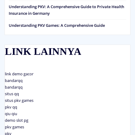
Understanding PKV: A Comprehensive Guide to Private Health
Insurance in Germany
Understanding PKV Games: A Comprehensive Guide
LINK LAINNYA
link demo gacor
bandarqq
bandarqq
situs qq
situs pkv games
pkv qq
qiu qiu
demo slot pg
pkv games
pkv