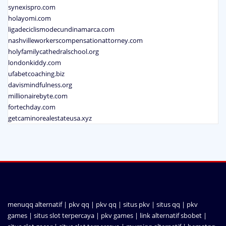
synexispro.com
holayomi.com
ligadeciclismodecundinamarca.com
nashvilleworkerscompensationattorney.com
holyfamilycathedralschool.org
londonkiddy.com
ufabetcoaching.biz
davismindfulness.org
millionairebyte.com
fortechday.com
getcaminorealestateusa.xyz
menuqq alternatif
|
pkv qq
|
pkv qq
|
situs pkv
|
situs qq
|
pkv
games
|
situs slot terpercaya
|
pkv games
|
link alternatif sbobet
|