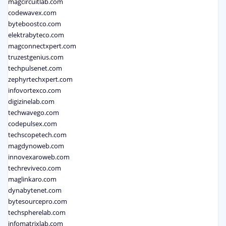
magcircuitlab.com
codewavex.com
byteboostco.com
elektrabyteco.com
magconnectxpert.com
truzestgenius.com
techpulsenet.com
zephyrtechxpert.com
infovortexco.com
digizinelab.com
techwavego.com
codepulsex.com
techscopetech.com
magdynoweb.com
innovexaroweb.com
techreviveco.com
maglinkaro.com
dynabytenet.com
bytesourcepro.com
techspherelab.com
infomatrixlab.com