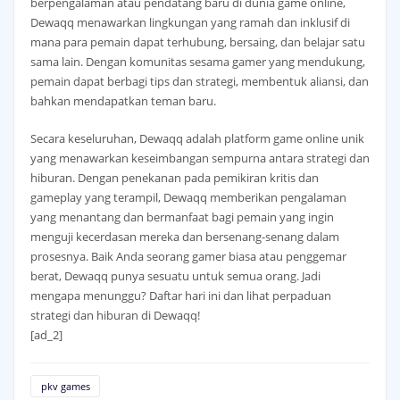
berpengalaman atau pendatang baru di dunia game online,
Dewaqq menawarkan lingkungan yang ramah dan inklusif di
mana para pemain dapat terhubung, bersaing, dan belajar satu
sama lain. Dengan komunitas sesama gamer yang mendukung,
pemain dapat berbagi tips dan strategi, membentuk aliansi, dan
bahkan mendapatkan teman baru.
Secara keseluruhan, Dewaqq adalah platform game online unik
yang menawarkan keseimbangan sempurna antara strategi dan
hiburan. Dengan penekanan pada pemikiran kritis dan
gameplay yang terampil, Dewaqq memberikan pengalaman
yang menantang dan bermanfaat bagi pemain yang ingin
menguji kecerdasan mereka dan bersenang-senang dalam
prosesnya. Baik Anda seorang gamer biasa atau penggemar
berat, Dewaqq punya sesuatu untuk semua orang. Jadi
mengapa menunggu? Daftar hari ini dan lihat perpaduan
strategi dan hiburan di Dewaqq!
[ad_2]
pkv games