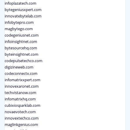
infoplazatech.com
bytegeniusxpert.com
innovatebytelab.com
infobytepro.com
magbytego.com
codegeniusnet.com
infoinsightnet.com
bytesourcehq.com
byteinsightnet.com
codepulsetechco.com
digizineweb.com
codeconnectx.com
infomatrixxpert.com
innovexaronet.com
techvistanow.com
infomatrixhq.com
cubixiosparklab.com
novaevotech.com
innovextechco.com
maglinkgenius.com