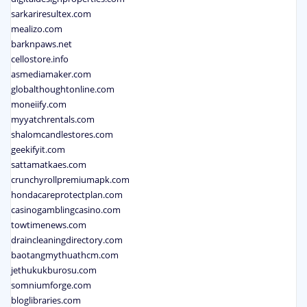
sarkariresultex.com
mealizo.com
barknpaws.net
cellostore.info
asmediamaker.com
globalthoughtonline.com
moneiify.com
myyatchrentals.com
shalomcandlestores.com
geekifyit.com
sattamatkaes.com
crunchyrollpremiumapk.com
hondacareprotectplan.com
casinogamblingcasino.com
towtimenews.com
draincleaningdirectory.com
baotangmythuathcm.com
jethukukburosu.com
somniumforge.com
bloglibraries.com