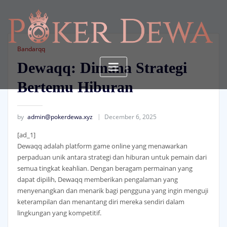
Skip
to
content
Bandarqq
Dewaqq: Dimana Strategi
Bertemu Hiburan
by
admin@pokerdewa.xyz
December 6, 2025
[ad_1]
Dewaqq adalah platform game online yang menawarkan
perpaduan unik antara strategi dan hiburan untuk pemain dari
semua tingkat keahlian. Dengan beragam permainan yang
dapat dipilih, Dewaqq memberikan pengalaman yang
menyenangkan dan menarik bagi pengguna yang ingin menguji
keterampilan dan menantang diri mereka sendiri dalam
lingkungan yang kompetitif.