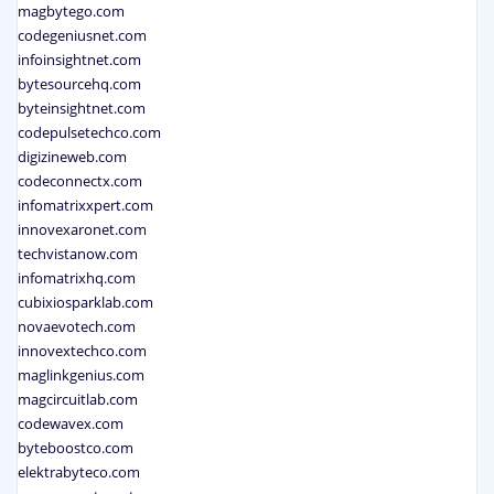
magbytego.com
codegeniusnet.com
infoinsightnet.com
bytesourcehq.com
byteinsightnet.com
codepulsetechco.com
digizineweb.com
codeconnectx.com
infomatrixxpert.com
innovexaronet.com
techvistanow.com
infomatrixhq.com
cubixiosparklab.com
novaevotech.com
innovextechco.com
maglinkgenius.com
magcircuitlab.com
codewavex.com
byteboostco.com
elektrabyteco.com