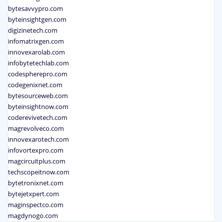
bytesavvypro.com
byteinsightgen.com
digizinetech.com
infomatrixgen.com
innovexarolab.com
infobytetechlab.com
codespherepro.com
codegenixnet.com
bytesourceweb.com
byteinsightnow.com
coderevivetech.com
magrevolveco.com
innovexarotech.com
infovortexpro.com
magcircuitplus.com
techscopeitnow.com
bytetronixnet.com
bytejetxpert.com
maginspectco.com
magdynogo.com