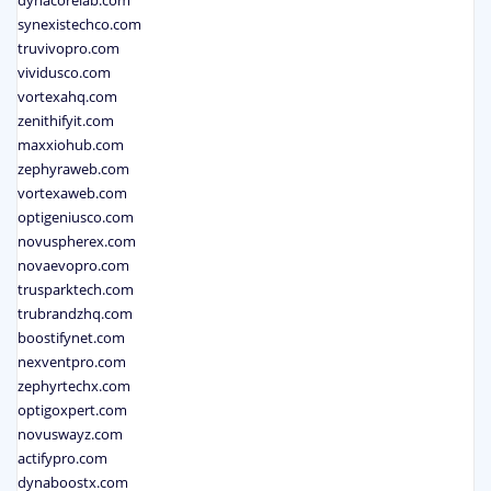
dynacorelab.com
synexistechco.com
truvivopro.com
vividusco.com
vortexahq.com
zenithifyit.com
maxxiohub.com
zephyraweb.com
vortexaweb.com
optigeniusco.com
novuspherex.com
novaevopro.com
trusparktech.com
trubrandzhq.com
boostifynet.com
nexventpro.com
zephyrtechx.com
optigoxpert.com
novuswayz.com
actifypro.com
dynaboostx.com