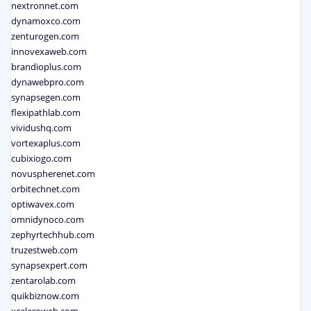
nextronnet.com
dynamoxco.com
zenturogen.com
innovexaweb.com
brandioplus.com
dynawebpro.com
synapsegen.com
flexipathlab.com
vividushq.com
vortexaplus.com
cubixiogo.com
novuspherenet.com
orbitechnet.com
optiwavex.com
omnidynoco.com
zephyrtechhub.com
truzestweb.com
synapsexpert.com
zentarolab.com
quikbiznow.com
xceleroweb.com