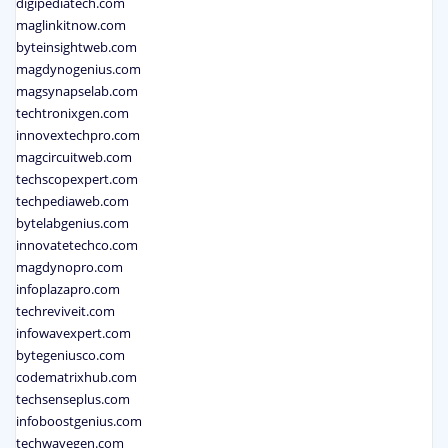
digipediatech.com
maglinkitnow.com
byteinsightweb.com
magdynogenius.com
magsynapselab.com
techtronixgen.com
innovextechpro.com
magcircuitweb.com
techscopexpert.com
techpediaweb.com
bytelabgenius.com
innovatetechco.com
magdynopro.com
infoplazapro.com
techreviveit.com
infowavexpert.com
bytegeniusco.com
codematrixhub.com
techsenseplus.com
infoboostgenius.com
techwavegen.com