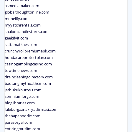
asmediamaker.com
globalthoughtonline.com
moneiify.com
myyatchrentals.com
shalomcandlestores.com
geekifyit.com
sattamatkaes.com
crunchyrollpremiumapk.com
hondacareprotectplan.com
casinogamblingcasino.com
towtimenews.com
draincleaningdirectory.com
baotangmythuathcm.com
jethukukburosu.com
somniumforge.com
bloglibraries.com
luleburgaznakliyatfirmasi.com
thebapehoodie.com
parasosyal.com
enticingmuslim.com