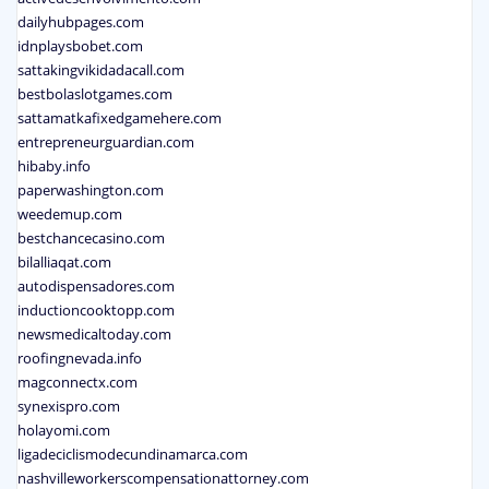
dailyhubpages.com
idnplaysbobet.com
sattakingvikidadacall.com
bestbolaslotgames.com
sattamatkafixedgamehere.com
entrepreneurguardian.com
hibaby.info
paperwashington.com
weedemup.com
bestchancecasino.com
bilalliaqat.com
autodispensadores.com
inductioncooktopp.com
newsmedicaltoday.com
roofingnevada.info
magconnectx.com
synexispro.com
holayomi.com
ligadeciclismodecundinamarca.com
nashvilleworkerscompensationattorney.com