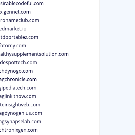
sirablecodeful.com
exigennet.com
eronameclub.com
dmarket.io
tdoortablez.com
fotomy.com
althysupplementsolution.com
despottech.com
echdynogo.com
gchronicle.com
gipediatech.com
glinkitnow.com
teinsightweb.com
agdynogenius.com
agsynapselab.com
chtronixgen.com