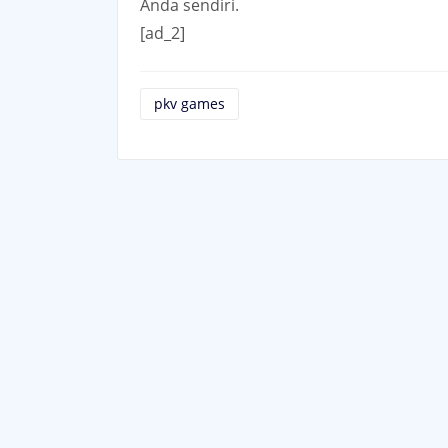
Anda sendiri.
[ad_2]
pkv games