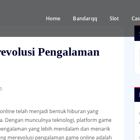
Home
Bandarqq
Slot
Cas
olusi Pengalaman
25
 online telah menjadi bentuk hiburan yang
sia. Dengan munculnya teknologi, platform game
pengalaman yang lebih mendalam dan menarik
yang merevolusi pengalaman game online adalah