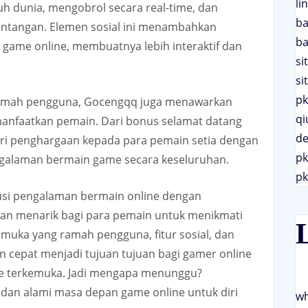
li
uh dunia, mengobrol secara real-time, dan
b
ntangan. Elemen sosial ini menambahkan
b
game online, membuatnya lebih interaktif dan
si
si
pk
g ramah pengguna, Gocengqq juga menawarkan
qi
anfaatkan pemain. Dari bonus selamat datang
de
ri penghargaan kepada para pemain setia dengan
pk
ngalaman bermain game secara keseluruhan.
pk
usi pengalaman bermain online dengan
dan menarik bagi para pemain untuk menikmati
muka yang ramah pengguna, fitur sosial, dan
 cepat menjadi tujuan tujuan bagi gamer online
e terkemuka. Jadi mengapa menunggu?
dan alami masa depan game online untuk diri
w