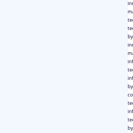
in
ma
te
te
by
in
m
in
te
in
by
co
te
in
t
by