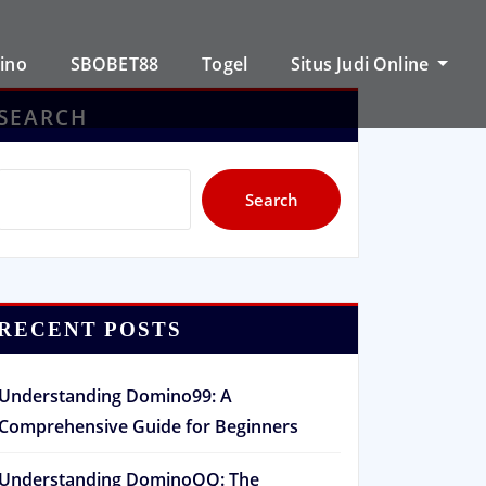
ino
SBOBET88
Togel
Situs Judi Online
SEARCH
Search
RECENT POSTS
Understanding Domino99: A
Comprehensive Guide for Beginners
Understanding DominoQQ: The