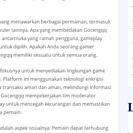
 yang menawarkan berbagai permainan, termasuk
opuler lainnya. Apa yang membedakan Gocengqq
lah antarmuka yang ramah pengguna, gameplay
ntuk dipilih. Apakah Anda seorang gamer
ngqq memiliki sesuatu untuk semua orang.
h fokusnya untuk menyediakan lingkungan game
. Platform ini menggunakan teknologi enkripsi
transaksi aman dan aman, melindungi informasi
tu, Gocengqq mempekerjakan tim moderator
ay untuk mencegah kecurangan dan memastikan
a pemain.
 adalah aspek sosialnya. Pemain dapat terhubung