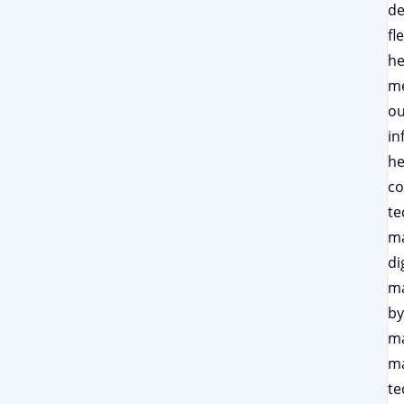
de
fl
h
me
ou
in
he
co
t
ma
di
ma
by
m
m
te