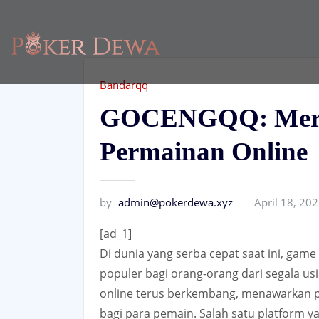
Skip
to
content
Bandarqq
GOCENGQQ: Merev
Permainan Online
by
admin@pokerdewa.xyz
April 18, 20
[ad_1]
Di dunia yang serba cepat saat ini, game
populer bagi orang-orang dari segala u
online terus berkembang, menawarkan 
bagi para pemain. Salah satu platform 