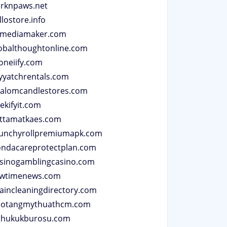
rknpaws.net
llostore.info
smediamaker.com
obalthoughtonline.com
neiify.com
yatchrentals.com
alomcandlestores.com
ekifyit.com
ttamatkaes.com
unchyrollpremiumapk.com
ndacareprotectplan.com
sinogamblingcasino.com
owtimenews.com
aincleaningdirectory.com
aotangmythuathcm.com
thukukburosu.com