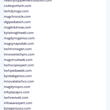
healthysupplementsolution.com
codespottech.com
techdynogo.com
magchronicle.com
digipediatech.com
maglinkitnow.com
byteinsightweb.com
magdynogenius.com
magsynapselab.com
techtronixgen.com
innovextechpro.com
magcircuitweb.com
techscopexpert.com
techpediaweb.com
bytelabgenius.com
innovatetechco.com
magdynopro.com
infoplazapro.com
techreviveit.com
infowavexpert.com
bytegeniusco.com