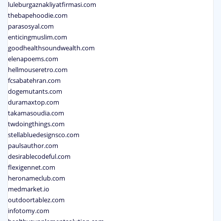
luleburgaznakliyatfirmasi.com
thebapehoodie.com
parasosyal.com
enticingmuslim.com
goodhealthsoundwealth.com
elenapoems.com
hellmouseretro.com
fcsabatehran.com
dogemutants.com
duramaxtop.com
takamasoudia.com
twdoingthings.com
stellabluedesignsco.com
paulsauthor.com
desirablecodeful.com
flexigennet.com
heronameclub.com
medmarket.io
outdoortablez.com
infotomy.com