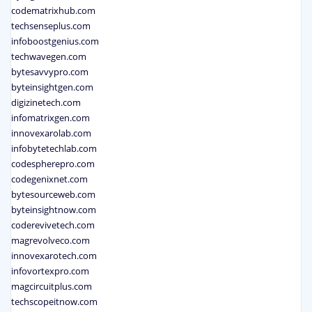
codematrixhub.com
techsenseplus.com
infoboostgenius.com
techwavegen.com
bytesavvypro.com
byteinsightgen.com
digizinetech.com
infomatrixgen.com
innovexarolab.com
infobytetechlab.com
codespherepro.com
codegenixnet.com
bytesourceweb.com
byteinsightnow.com
coderevivetech.com
magrevolveco.com
innovexarotech.com
infovortexpro.com
magcircuitplus.com
techscopeitnow.com