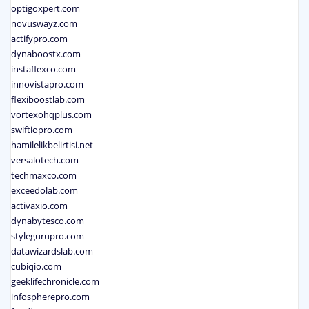
optigoxpert.com
novuswayz.com
actifypro.com
dynaboostx.com
instaflexco.com
innovistapro.com
flexiboostlab.com
vortexohqplus.com
swiftiopro.com
hamilelikbelirtisi.net
versalotech.com
techmaxco.com
exceedolab.com
activaxio.com
dynabytesco.com
stylegurupro.com
datawizardslab.com
cubiqio.com
geeklifechronicle.com
infospherepro.com