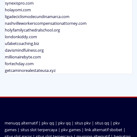
synexispro.com
holayomi.com
ligadeciclismodecundinamarca.com
nashvilleworkerscompensationattorney.com
holyfamilycathedralschool.org
londonkiddy.com
ufabetcoaching.biz
davismindfulness.org
millionairebyte.com
fortechday.com
getcaminorealestateusa.xyz
menuqq alternatif
|
pkv qq
|
pkv qq
|
situs pkv
|
situs qq
|
pkv
games
|
situs slot terpercaya
|
pkv games
|
link alternatif sbobet
|
situs slot gacor
|
situs slot terpercaya
|
murniqq alternatif
|
hematqq