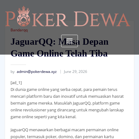
Skip
to
content
Bandarqq
JaguarQQ: Masa Depan
Game Online Telah Tiba
by
admin@pokerdewa.xyz
June 29, 2026
[ad_1]
Di dunia game online yang serba cepat, para pemain terus
mencari platform baru dan inovatif untuk memuaskan hasrat
bermain game mereka. Masuklah JaguarQQ, platform game
online revolusioner yang dirancang untuk mengubah lanskap
game online seperti yang kita kenal.
JaguarQQ menawarkan berbagai macam permainan online
populer, termasuk poker, domino, dan permainan kartu