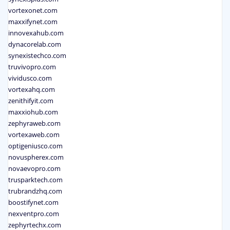
vortexonet.com
maxxifynet.com
innovexahub.com
dynacorelab.com
synexistechco.com
truvivopro.com
vividusco.com
vortexahq.com
zenithifyit.com
maxxiohub.com
zephyraweb.com
vortexaweb.com
optigeniusco.com
novuspherex.com
novaevopro.com
trusparktech.com
trubrandzhq.com
boostifynet.com
nexventpro.com
zephyrtechx.com