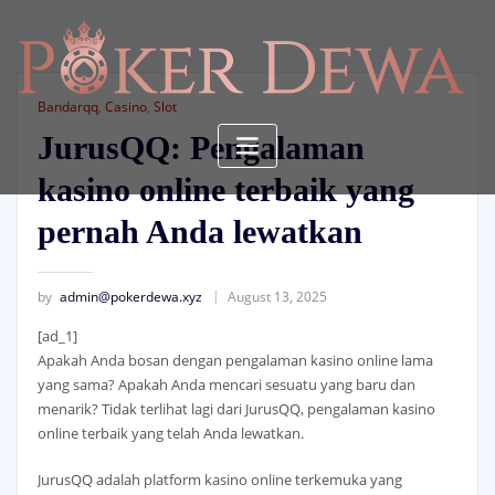
Skip
to
content
Bandarqq
,
Casino
,
Slot
JurusQQ: Pengalaman
kasino online terbaik yang
pernah Anda lewatkan
by
admin@pokerdewa.xyz
August 13, 2025
[ad_1]
Apakah Anda bosan dengan pengalaman kasino online lama
yang sama? Apakah Anda mencari sesuatu yang baru dan
menarik? Tidak terlihat lagi dari JurusQQ, pengalaman kasino
online terbaik yang telah Anda lewatkan.
JurusQQ adalah platform kasino online terkemuka yang