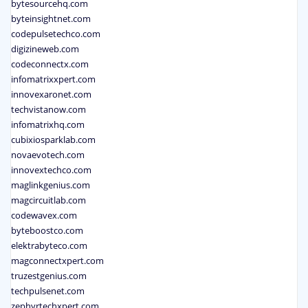
bytesourcehq.com
byteinsightnet.com
codepulsetechco.com
digizineweb.com
codeconnectx.com
infomatrixxpert.com
innovexaronet.com
techvistanow.com
infomatrixhq.com
cubixiosparklab.com
novaevotech.com
innovextechco.com
maglinkgenius.com
magcircuitlab.com
codewavex.com
byteboostco.com
elektrabyteco.com
magconnectxpert.com
truzestgenius.com
techpulsenet.com
zephyrtechxpert.com