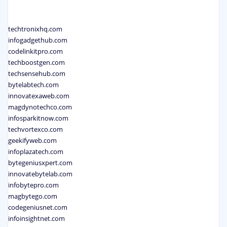
techtronixhq.com
infogadgethub.com
codelinkitpro.com
techboostgen.com
techsensehub.com
bytelabtech.com
innovatexaweb.com
magdynotechco.com
infosparkitnow.com
techvortexco.com
geekifyweb.com
infoplazatech.com
bytegeniusxpert.com
innovatebytelab.com
infobytepro.com
magbytego.com
codegeniusnet.com
infoinsightnet.com