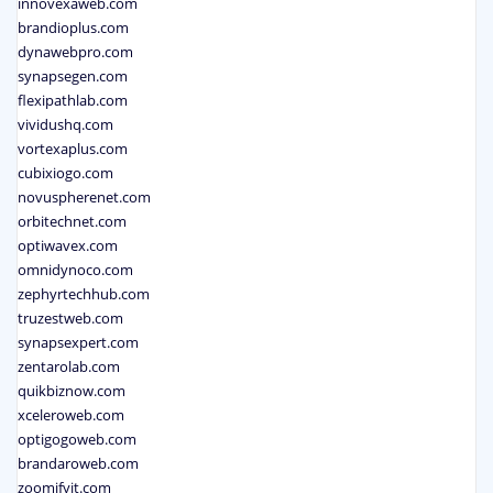
innovexaweb.com
brandioplus.com
dynawebpro.com
synapsegen.com
flexipathlab.com
vividushq.com
vortexaplus.com
cubixiogo.com
novuspherenet.com
orbitechnet.com
optiwavex.com
omnidynoco.com
zephyrtechhub.com
truzestweb.com
synapsexpert.com
zentarolab.com
quikbiznow.com
xceleroweb.com
optigogoweb.com
brandaroweb.com
zoomifyit.com