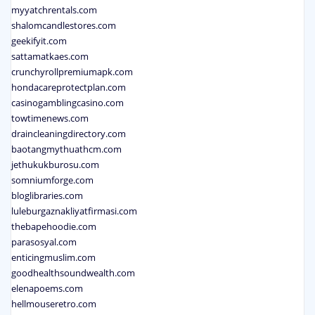
myyatchrentals.com
shalomcandlestores.com
geekifyit.com
sattamatkaes.com
crunchyrollpremiumapk.com
hondacareprotectplan.com
casinogamblingcasino.com
towtimenews.com
draincleaningdirectory.com
baotangmythuathcm.com
jethukukburosu.com
somniumforge.com
bloglibraries.com
luleburgaznakliyatfirmasi.com
thebapehoodie.com
parasosyal.com
enticingmuslim.com
goodhealthsoundwealth.com
elenapoems.com
hellmouseretro.com