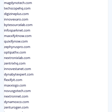
magdynotech.com
techscopehq.com
digizineplus.com
innovexaro.com
bytesourcelab.com
infosparknet.com
maxxifyitnow.com
quixifynow.com
zephyruspro.com
optipathx.com
nextronixlab.com
zentrixhq.com
innovestanet.com
dynabytexpert.com
flexifyit.com
maxxiogo.com
novusgotech.com
nextronnet.com
dynamoxco.com
zenturogen.com