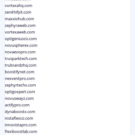
vortexahq.com
zenithifyit.com
maxxiohub.com
zephyraweb.com
vortexaweb.com
optigeniusco.com
novuspherex.com
novaevopro.com
trusparktech.com
trubrandzhq.com
boostifynet.com
nexventpro.com
zephyrtechx.com
optigoxpert.com
novuswayz.com
actifypro.com
dynaboostx.com
instaflexco.com
innovistapro.com
flexiboostlab.com