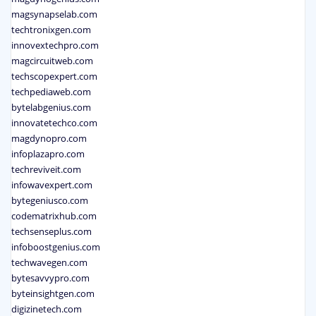
magsynapselab.com
techtronixgen.com
innovextechpro.com
magcircuitweb.com
techscopexpert.com
techpediaweb.com
bytelabgenius.com
innovatetechco.com
magdynopro.com
infoplazapro.com
techreviveit.com
infowavexpert.com
bytegeniusco.com
codematrixhub.com
techsenseplus.com
infoboostgenius.com
techwavegen.com
bytesavvypro.com
byteinsightgen.com
digizinetech.com