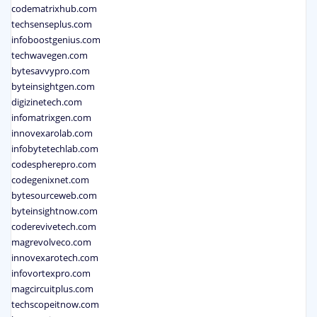
codematrixhub.com
techsenseplus.com
infoboostgenius.com
techwavegen.com
bytesavvypro.com
byteinsightgen.com
digizinetech.com
infomatrixgen.com
innovexarolab.com
infobytetechlab.com
codespherepro.com
codegenixnet.com
bytesourceweb.com
byteinsightnow.com
coderevivetech.com
magrevolveco.com
innovexarotech.com
infovortexpro.com
magcircuitplus.com
techscopeitnow.com