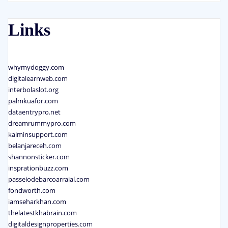
Links
whymydoggy.com
digitalearnweb.com
interbolaslot.org
palmkuafor.com
dataentrypro.net
dreamrummypro.com
kaiminsupport.com
belanjareceh.com
shannonsticker.com
insprationbuzz.com
passeiodebarcoarraial.com
fondworth.com
iamseharkhan.com
thelatestkhabrain.com
digitaldesignproperties.com