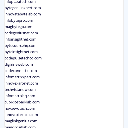
infoplazatech.com
bytegeniusxpert.com
innovatebytelab.com
infobytepro.com
magbytego.com
codegeniusnet.com
infoinsightnet.com
bytesourcehq.com
byteinsightnet.com
codepulsetechco.com
digizineweb.com
codeconnectx.com
infomatrixxpert.com
innovexaronet.com
techvistanow.com
infomatrixhq.com
cubixiosparklab.com
novaevotech.com
innovextechco.com
maglinkgenius.com
magcircuitlab.com