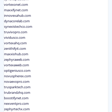
vortexonet.com
maxxifynet.com
innovexahub.com
dynacorelab.com
synexistechco.com
truvivopro.com
vividusco.com
vortexahq.com
zenithifyit.com
maxxiohub.com
zephyraweb.com
vortexaweb.com
optigeniusco.com
novuspherex.com
novaevopro.com
trusparktech.com
trubrandzhq.com
boostifynet.com
nexventpro.com
zephyrtechx.com