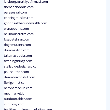
luleburgaznakliyatfirmasi.com
thebapehoodie.com
parasosyal.com
enticingmuslim.com
goodhealthsoundwealth.com
elenapoems.com
hellmouseretro.com
fcsabatehran.com
dogemutants.com
duramaxtop.com
takamasoudia.com
twdoingthings.com
stellabluedesignsco.com
paulsauthor.com
desirablecodeful.com
flexigennet.com
heronameclub.com
medmarket.io
outdoortablez.com
infotomy.com
healthysupplementsolution.com