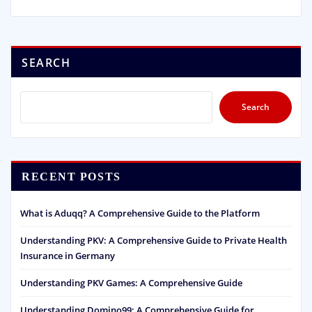
SEARCH
Search
RECENT POSTS
What is Aduqq? A Comprehensive Guide to the Platform
Understanding PKV: A Comprehensive Guide to Private Health
Insurance in Germany
Understanding PKV Games: A Comprehensive Guide
Understanding Domino99: A Comprehensive Guide for