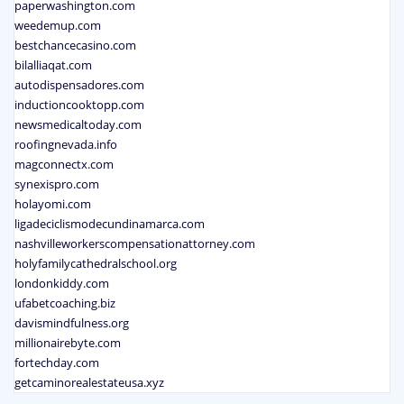
paperwashington.com
weedemup.com
bestchancecasino.com
bilalliaqat.com
autodispensadores.com
inductioncooktopp.com
newsmedicaltoday.com
roofingnevada.info
magconnectx.com
synexispro.com
holayomi.com
ligadeciclismodecundinamarca.com
nashvilleworkerscompensationattorney.com
holyfamilycathedralschool.org
londonkiddy.com
ufabetcoaching.biz
davismindfulness.org
millionairebyte.com
fortechday.com
getcaminorealestateusa.xyz