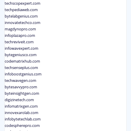
techscopexpert.com
techpediaweb.com
bytelabgenius.com
innovatetechco.com
magdynopro.com
infoplazapro.com
techreviveit.com
infowavexpert.com
bytegeniusco.com
codematrixhub.com
techsenseplus.com
infoboostgenius.com
techwavegen.com
bytesavvypro.com
byteinsightgen.com
digizinetech.com
infomatrixgen.com
innovexarolab.com
infobytetechlab.com
codespherepro.com