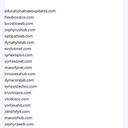
educationalnewsupdates.com
flexiboostco.com
boostioweb.com
zephyrushub.com
optipathlab.com
dynabytelab.com
evolvionet.com
synexisplus.com
vortexonet.com
maxxifynet.com
innovexahub.com
dynacorelab.com
synexistechco.com
truvivopro.com
vividusco.com
vortexahq.com
zenithifyit.com
maxxiohub.com
zephyraweb.com