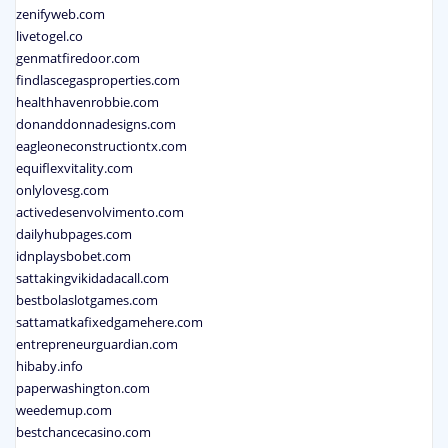
zenifyweb.com
livetogel.co
genmatfiredoor.com
findlascegasproperties.com
healthhavenrobbie.com
donanddonnadesigns.com
eagleoneconstructiontx.com
equiflexvitality.com
onlylovesg.com
activedesenvolvimento.com
dailyhubpages.com
idnplaysbobet.com
sattakingvikidadacall.com
bestbolaslotgames.com
sattamatkafixedgamehere.com
entrepreneurguardian.com
hibaby.info
paperwashington.com
weedemup.com
bestchancecasino.com