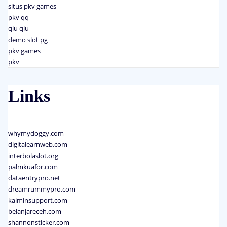
situs pkv games
pkv qq
qiu qiu
demo slot pg
pkv games
pkv
Links
whymydoggy.com
digitalearnweb.com
interbolaslot.org
palmkuafor.com
dataentrypro.net
dreamrummypro.com
kaiminsupport.com
belanjareceh.com
shannonsticker.com