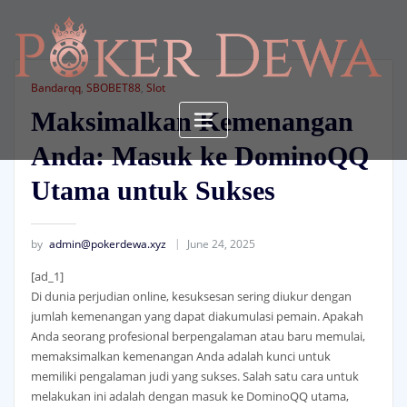
Skip
to
content
Bandarqq
,
SBOBET88
,
Slot
Maksimalkan Kemenangan
Anda: Masuk ke DominoQQ
Utama untuk Sukses
by
admin@pokerdewa.xyz
June 24, 2025
[ad_1]
Di dunia perjudian online, kesuksesan sering diukur dengan
jumlah kemenangan yang dapat diakumulasi pemain. Apakah
Anda seorang profesional berpengalaman atau baru memulai,
memaksimalkan kemenangan Anda adalah kunci untuk
memiliki pengalaman judi yang sukses. Salah satu cara untuk
melakukan ini adalah dengan masuk ke DominoQQ utama,