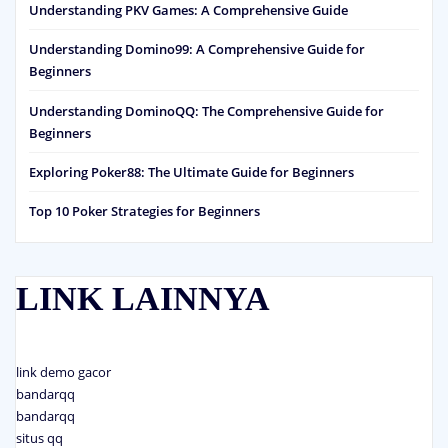
Understanding PKV Games: A Comprehensive Guide
Understanding Domino99: A Comprehensive Guide for
Beginners
Understanding DominoQQ: The Comprehensive Guide for
Beginners
Exploring Poker88: The Ultimate Guide for Beginners
Top 10 Poker Strategies for Beginners
LINK LAINNYA
link demo gacor
bandarqq
bandarqq
situs qq