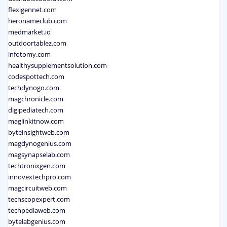
flexigennet.com
heronameclub.com
medmarket.io
outdoortablez.com
infotomy.com
healthysupplementsolution.com
codespottech.com
techdynogo.com
magchronicle.com
digipediatech.com
maglinkitnow.com
byteinsightweb.com
magdynogenius.com
magsynapselab.com
techtronixgen.com
innovextechpro.com
magcircuitweb.com
techscopexpert.com
techpediaweb.com
bytelabgenius.com