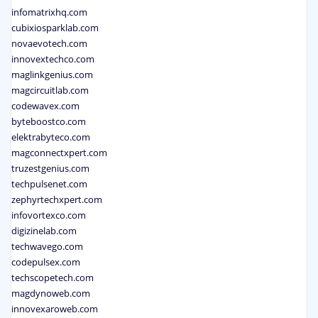
infomatrixhq.com
cubixiosparklab.com
novaevotech.com
innovextechco.com
maglinkgenius.com
magcircuitlab.com
codewavex.com
byteboostco.com
elektrabyteco.com
magconnectxpert.com
truzestgenius.com
techpulsenet.com
zephyrtechxpert.com
infovortexco.com
digizinelab.com
techwavego.com
codepulsex.com
techscopetech.com
magdynoweb.com
innovexaroweb.com