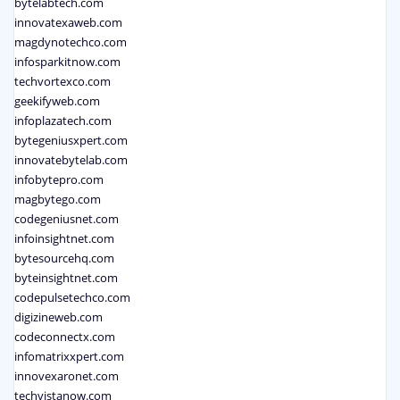
bytelabtech.com
innovatexaweb.com
magdynotechco.com
infosparkitnow.com
techvortexco.com
geekifyweb.com
infoplazatech.com
bytegeniusxpert.com
innovatebytelab.com
infobytepro.com
magbytego.com
codegeniusnet.com
infoinsightnet.com
bytesourcehq.com
byteinsightnet.com
codepulsetechco.com
digizineweb.com
codeconnectx.com
infomatrixxpert.com
innovexaronet.com
techvistanow.com