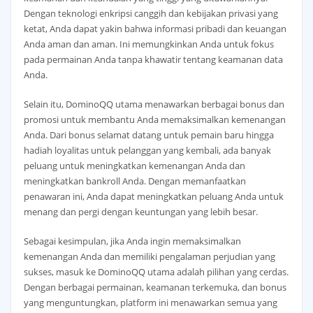
Dengan teknologi enkripsi canggih dan kebijakan privasi yang
ketat, Anda dapat yakin bahwa informasi pribadi dan keuangan
Anda aman dan aman. Ini memungkinkan Anda untuk fokus
pada permainan Anda tanpa khawatir tentang keamanan data
Anda.
Selain itu, DominoQQ utama menawarkan berbagai bonus dan
promosi untuk membantu Anda memaksimalkan kemenangan
Anda. Dari bonus selamat datang untuk pemain baru hingga
hadiah loyalitas untuk pelanggan yang kembali, ada banyak
peluang untuk meningkatkan kemenangan Anda dan
meningkatkan bankroll Anda. Dengan memanfaatkan
penawaran ini, Anda dapat meningkatkan peluang Anda untuk
menang dan pergi dengan keuntungan yang lebih besar.
Sebagai kesimpulan, jika Anda ingin memaksimalkan
kemenangan Anda dan memiliki pengalaman perjudian yang
sukses, masuk ke DominoQQ utama adalah pilihan yang cerdas.
Dengan berbagai permainan, keamanan terkemuka, dan bonus
yang menguntungkan, platform ini menawarkan semua yang