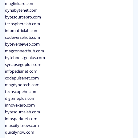
maglinkaro.com
dynabytenet.com
bytesourcepro.com
techspherelab.com
infomatrixlab.com
codeversehub.com
byteverseweb.com
magconnecthub.com
byteboostgenius.com
synapsegoplus.com
infopedianet.com
codepulsenet.com
magdynotech.com
techscopehq.com
digizineplus.com
innovexaro.com
bytesourcelab.com
infosparknet.com
maxxifyitnow.com
quixifynow.com