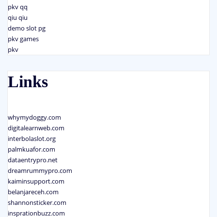
pkv qq
qiu qiu
demo slot pg
pkv games
pkv
Links
whymydoggy.com
digitalearnweb.com
interbolaslot.org
palmkuafor.com
dataentrypro.net
dreamrummypro.com
kaiminsupport.com
belanjareceh.com
shannonsticker.com
insprationbuzz.com