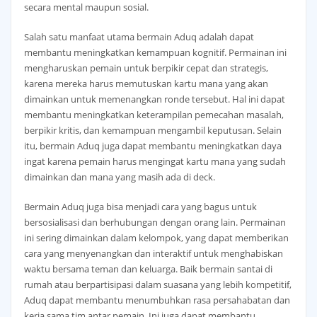
secara mental maupun sosial.
Salah satu manfaat utama bermain Aduq adalah dapat
membantu meningkatkan kemampuan kognitif. Permainan ini
mengharuskan pemain untuk berpikir cepat dan strategis,
karena mereka harus memutuskan kartu mana yang akan
dimainkan untuk memenangkan ronde tersebut. Hal ini dapat
membantu meningkatkan keterampilan pemecahan masalah,
berpikir kritis, dan kemampuan mengambil keputusan. Selain
itu, bermain Aduq juga dapat membantu meningkatkan daya
ingat karena pemain harus mengingat kartu mana yang sudah
dimainkan dan mana yang masih ada di deck.
Bermain Aduq juga bisa menjadi cara yang bagus untuk
bersosialisasi dan berhubungan dengan orang lain. Permainan
ini sering dimainkan dalam kelompok, yang dapat memberikan
cara yang menyenangkan dan interaktif untuk menghabiskan
waktu bersama teman dan keluarga. Baik bermain santai di
rumah atau berpartisipasi dalam suasana yang lebih kompetitif,
Aduq dapat membantu menumbuhkan rasa persahabatan dan
kerja sama tim antar pemain. Ini juga dapat membantu