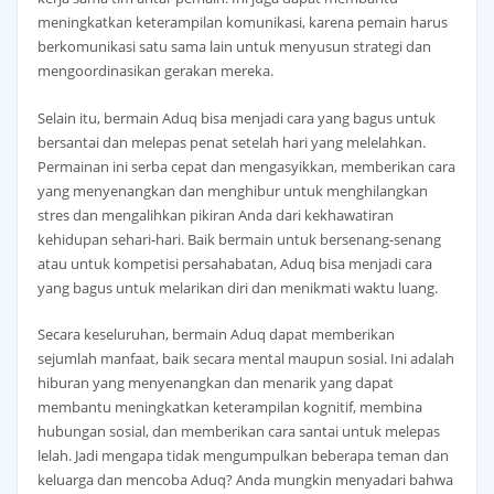
meningkatkan keterampilan komunikasi, karena pemain harus
berkomunikasi satu sama lain untuk menyusun strategi dan
mengoordinasikan gerakan mereka.
Selain itu, bermain Aduq bisa menjadi cara yang bagus untuk
bersantai dan melepas penat setelah hari yang melelahkan.
Permainan ini serba cepat dan mengasyikkan, memberikan cara
yang menyenangkan dan menghibur untuk menghilangkan
stres dan mengalihkan pikiran Anda dari kekhawatiran
kehidupan sehari-hari. Baik bermain untuk bersenang-senang
atau untuk kompetisi persahabatan, Aduq bisa menjadi cara
yang bagus untuk melarikan diri dan menikmati waktu luang.
Secara keseluruhan, bermain Aduq dapat memberikan
sejumlah manfaat, baik secara mental maupun sosial. Ini adalah
hiburan yang menyenangkan dan menarik yang dapat
membantu meningkatkan keterampilan kognitif, membina
hubungan sosial, dan memberikan cara santai untuk melepas
lelah. Jadi mengapa tidak mengumpulkan beberapa teman dan
keluarga dan mencoba Aduq? Anda mungkin menyadari bahwa