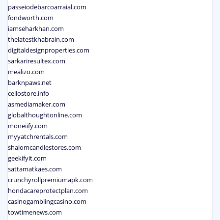
passeiodebarcoarraial.com
fondworth.com
iamseharkhan.com
thelatestkhabrain.com
digitaldesignproperties.com
sarkariresultex.com
mealizo.com
barknpaws.net
cellostore.info
asmediamaker.com
globalthoughtonline.com
moneiify.com
myyatchrentals.com
shalomcandlestores.com
geekifyit.com
sattamatkaes.com
crunchyrollpremiumapk.com
hondacareprotectplan.com
casinogamblingcasino.com
towtimenews.com