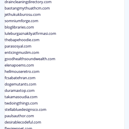
draincleaningdirectory.com
baotangmythuathcm.com
jethukukburosu.com
somniumforge.com
bloglibraries.com
luleburgaznakliyatfirmasi.com
thebapehoodie.com
parasosyal.com
enticingmuslim.com
goodhealthsoundwealth.com
elenapoems.com
hellmouseretro.com
fcsabatehran.com
dogemutants.com
duramaxtop.com
takamasoudia.com
twdoingthings.com
stellabluedesignsco.com
paulsauthor.com
desirablecodeful.com
flexigennet.com