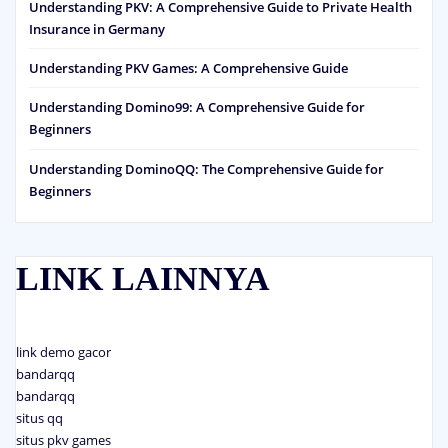
Understanding PKV: A Comprehensive Guide to Private Health
Insurance in Germany
Understanding PKV Games: A Comprehensive Guide
Understanding Domino99: A Comprehensive Guide for
Beginners
Understanding DominoQQ: The Comprehensive Guide for
Beginners
LINK LAINNYA
link demo gacor
bandarqq
bandarqq
situs qq
situs pkv games