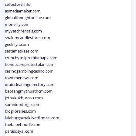
cellostore.info
asmediamaker.com
globalthoughtonline.com
moneiify.com
myyatchrentals.com
shalomcandlestores.com
geekifyit.com
sattamatkaes.com
crunchyrollpremiumapk.com
hondacareprotectplan.com
casinogamblingcasino.com
towtimenews.com
draincleaningdirectory.com
baotangmythuathcm.com
jethukukburosu.com
somniumforge.com
bloglibraries.com
luleburgaznakliyatfirmasi.com
thebapehoodie.com
parasosyal.com