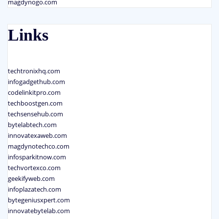
magdynogo.com
Links
techtronixhq.com
infogadgethub.com
codelinkitpro.com
techboostgen.com
techsensehub.com
bytelabtech.com
innovatexaweb.com
magdynotechco.com
infosparkitnow.com
techvortexco.com
geekifyweb.com
infoplazatech.com
bytegeniusxpert.com
innovatebytelab.com