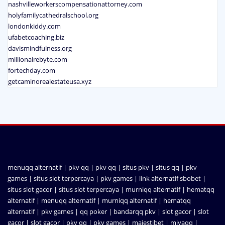
nashvilleworkerscompensationattorney.com
holyfamilycathedralschool.org
londonkiddy.com
ufabetcoaching.biz
davismindfulness.org
millionairebyte.com
fortechday.com
getcaminorealestateusa.xyz
menuqq alternatif
|
pkv qq
|
pkv qq
|
situs pkv
|
situs qq
|
pkv
games
|
situs slot terpercaya
|
pkv games
|
link alternatif sbobet
|
situs slot gacor
|
situs slot terpercaya
|
murniqq alternatif
|
hematqq
alternatif
|
menuqq alternatif
|
murniqq alternatif
|
hematqq
alternatif
|
pkv games
|
qq poker
|
bandarqq pkv
|
slot gacor
|
slot
gacor
|
slot gacor
|
pkv qq
|
pkv games
|
majestibet
|
miyaqq
|