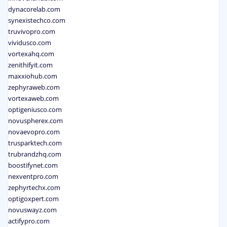
dynacorelab.com
synexistechco.com
truvivopro.com
vividusco.com
vortexahq.com
zenithifyit.com
maxxiohub.com
zephyraweb.com
vortexaweb.com
optigeniusco.com
novuspherex.com
novaevopro.com
trusparktech.com
trubrandzhq.com
boostifynet.com
nexventpro.com
zephyrtechx.com
optigoxpert.com
novuswayz.com
actifypro.com