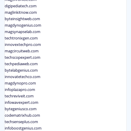
digipediatech.com
maglinkitnow.com
byteinsightweb.com
magdynogenius.com
magsynapselab.com
techtronixgen.com
innovextechpro.com
magcircuitweb.com
techscopexpert.com
techpediaweb.com
bytelabgenius.com
innovatetechco.com
magdynopro.com
infoplazapro.com
techreviveit.com
infowavexpert.com
bytegeniusco.com
codematrixhub.com
techsenseplus.com
infoboostgenius.com