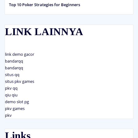
Top 10 Poker Strategies for Beginners
LINK LAINNYA
link demo gacor
bandarqq
bandarqq
situs qq
situs pkv games
pkv qq
qiu qiu
demo slot pg
pkv games
pkv
Links