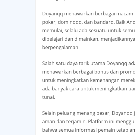
Doyanqq menawarkan berbagai macam pe
poker, dominoqq, dan bandarq. Baik An
memulai, selalu ada sesuatu untuk semua
dipelajari dan dimainkan, menjadikanny
berpengalaman.
Salah satu daya tarik utama Doyanqq ad
menawarkan berbagai bonus dan promo
untuk meningkatkan kemenangan mereka
ada banyak cara untuk meningkatkan u
tunai.
Selain peluang menang besar, Doyanqq
aman dan terjamin. Platform ini mengg
bahwa semua informasi pemain tetap ama