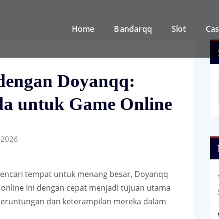
Home
Bandarqq
Slot
Cas
dengan Doyanqq:
da untuk Game Online
 2026
mencari tempat untuk menang besar, Doyanqq
online ini dengan cepat menjadi tujuan utama
eberuntungan dan keterampilan mereka dalam