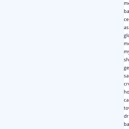
me
ba
ce
a
gl
mo
my
sh
ge
sa
cr
ho
ca
t
dr
b