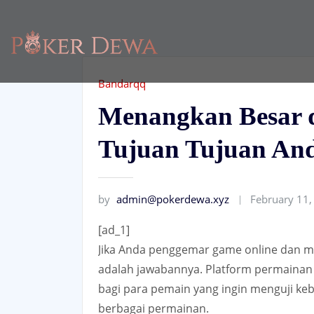
Skip
to
content
Bandarqq
Menangkan Besar 
Tujuan Tujuan An
by
admin@pokerdewa.xyz
February 11,
[ad_1]
Jika Anda penggemar game online dan 
adalah jawabannya. Platform permainan 
bagi para pemain yang ingin menguji k
berbagai permainan.