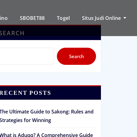
ino
SBOBET88
Togel
Situs Judi Online
SEARCH
Search
RECENT POSTS
The Ultimate Guide to Sakong: Rules and
Strategies for Winning
What is Aduqq? A Comprehensive Guide