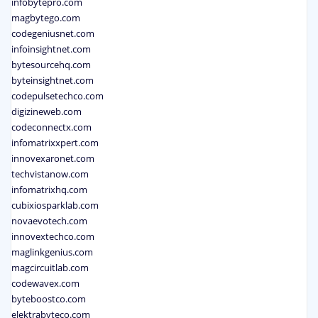
infobytepro.com
magbytego.com
codegeniusnet.com
infoinsightnet.com
bytesourcehq.com
byteinsightnet.com
codepulsetechco.com
digizineweb.com
codeconnectx.com
infomatrixxpert.com
innovexaronet.com
techvistanow.com
infomatrixhq.com
cubixiosparklab.com
novaevotech.com
innovextechco.com
maglinkgenius.com
magcircuitlab.com
codewavex.com
byteboostco.com
elektrabyteco.com