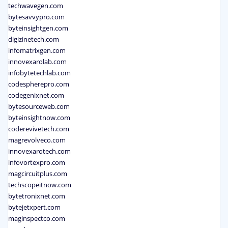
techwavegen.com
bytesavvypro.com
byteinsightgen.com
digizinetech.com
infomatrixgen.com
innovexarolab.com
infobytetechlab.com
codespherepro.com
codegenixnet.com
bytesourceweb.com
byteinsightnow.com
coderevivetech.com
magrevolveco.com
innovexarotech.com
infovortexpro.com
magcircuitplus.com
techscopeitnow.com
bytetronixnet.com
bytejetxpert.com
maginspectco.com