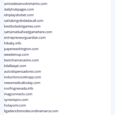
activedesenvolvimento.com
dailyhubpages.com
idnplaysbobet.com
sattakingvikidadacall.com
bestbolaslotgames.com
sattamatkafixedgamehere.com
entrepreneurguardian.com
hibaby.info
paperwashington.com
weedemup.com
bestchancecasino.com
bilalliaqat.com
autodispensadores.com
inductioncooktopp.com
newsmedicaltoday.com
roofingnevada.info
magconnectx.com
synexispro.com
holayomi.com
ligadeciclismodecundinamarca.com