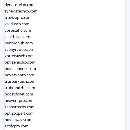
dynacorelab.com
synexistechco.com
truvivopro.com
vividusco.com
vortexahq.com
zenithifyit.com
maxxiohub.com
zephyraweb.com
vortexaweb.com
optigeniusco.com
novuspherex.com
novaevopro.com
trusparktech.com
trubrandzhq.com
boostifynet.com
nexventpro.com
zephyrtechx.com
optigoxpert.com
novuswayz.com
actifypro.com