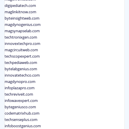
digipediatech.com
maglinkitnow.com
byteinsightweb.com
magdynogenius.com
magsynapselab.com
techtronixgen.com
innovextechpro.com
magcircuitweb.com
techscopexpert.com
techpediaweb.com
bytelabgenius.com
innovatetechco.com
magdynopro.com
infoplazapro.com
techreviveit.com
infowavexpert.com
bytegeniusco.com
codematrixhub.com
techsenseplus.com
infoboostgenius.com