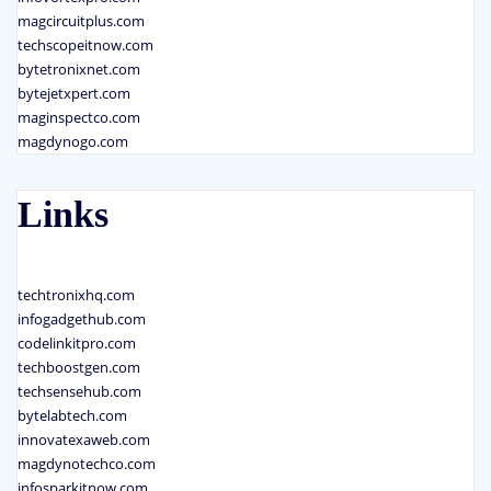
magcircuitplus.com
techscopeitnow.com
bytetronixnet.com
bytejetxpert.com
maginspectco.com
magdynogo.com
Links
techtronixhq.com
infogadgethub.com
codelinkitpro.com
techboostgen.com
techsensehub.com
bytelabtech.com
innovatexaweb.com
magdynotechco.com
infosparkitnow.com