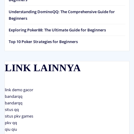
Understanding DominoQQ: The Comprehensive Guide for
Beginners
Exploring Poker88: The Ultimate Guide for Beginners
Top 10 Poker Strategies for Beginners
LINK LAINNYA
link demo gacor
bandarqq
bandarqq
situs qq
situs pkv games
pkv qq
qiu qiu