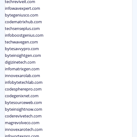
techreviveit.com
infowavexpert.com
bytegeniusco.com
codematrixhub.com
techsenseplus.com
infoboostgenius.com
techwavegen.com
bytesavvypro.com
byteinsightgen.com
digizinetech.com
infomatrixgen.com
innovexarolab.com
infobytetechlab.com
codespherepro.com
codegenixnet.com
bytesourceweb.com
byteinsightnow.com
coderevivetech.com
magrevolveco.com
innovexarotech.com
infovortexpro.com