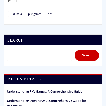
[ad_2]
judi bola
pkv games
slot
SEARCH
Search
RECENT POSTS
Understanding PKV Games: A Comprehensive Guide
Understanding Domino99: A Comprehensive Guide for
Beginners