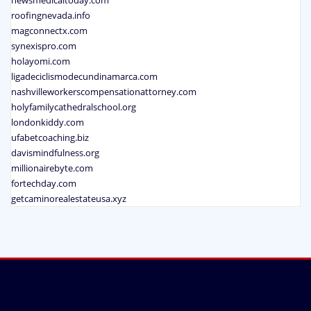
newsmedicaltoday.com
roofingnevada.info
magconnectx.com
synexispro.com
holayomi.com
ligadeciclismodecundinamarca.com
nashvilleworkerscompensationattorney.com
holyfamilycathedralschool.org
londonkiddy.com
ufabetcoaching.biz
davismindfulness.org
millionairebyte.com
fortechday.com
getcaminorealestateusa.xyz