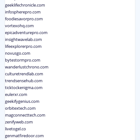
geeklifechronicle.com
infospherepro.com
foodiesavorpro.com
vortexohq.com
epicadventurepro.com
insightwavelab.com
lifeexplorerpro.com
novusgo.com
bytestormpro.com
wanderlustchrono.com
culturetrendlab.com
trendsensehub.com
ticktockenigma.com
eulerxr.com
geekifygenius.com
orbitextech.com
magconnecttech.com
zenifyweb.com
livetogel.co
genmatfiredoor.com