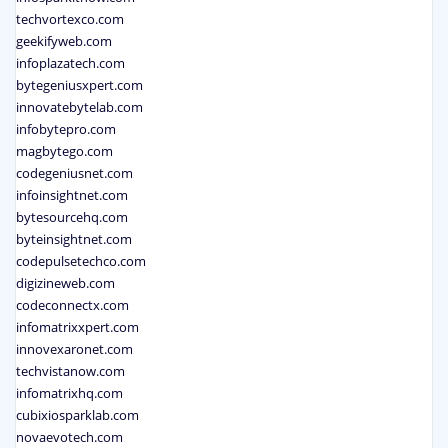
techvortexco.com
geekifyweb.com
infoplazatech.com
bytegeniusxpert.com
innovatebytelab.com
infobytepro.com
magbytego.com
codegeniusnet.com
infoinsightnet.com
bytesourcehq.com
byteinsightnet.com
codepulsetechco.com
digizineweb.com
codeconnectx.com
infomatrixxpert.com
innovexaronet.com
techvistanow.com
infomatrixhq.com
cubixiosparklab.com
novaevotech.com