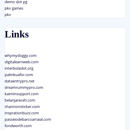
demo slot pg
pkv games
pkv
Links
whymydoggy.com
digitalearnweb.com
interbolaslot.org
palmkuafor.com
dataentrypro.net
dreamrummypro.com
kaiminsupport.com
belanjareceh.com
shannonsticker.com
insprationbuzz.com
passeiodebarcoarraial.com
fondworth.com