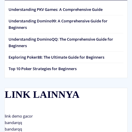
Understanding PKV Games: A Comprehensive Guide
Understanding Domino99: A Comprehensive Guide for
Beginners
Understanding DominoQQ: The Comprehensive Guide for
Beginners
Exploring Poker88: The Ultimate Guide for Beginners
Top 10 Poker Strategies for Beginners
LINK LAINNYA
link demo gacor
bandarqq
bandarqq