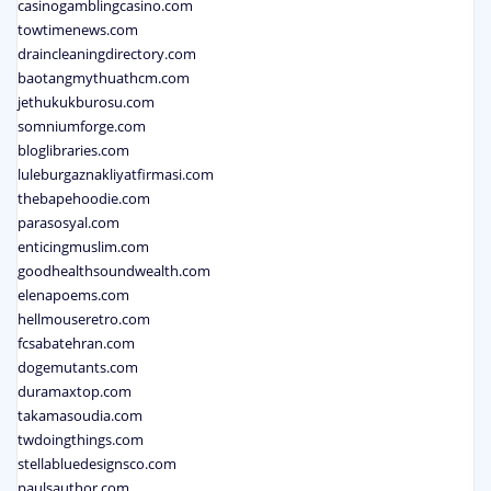
casinogamblingcasino.com
towtimenews.com
draincleaningdirectory.com
baotangmythuathcm.com
jethukukburosu.com
somniumforge.com
bloglibraries.com
luleburgaznakliyatfirmasi.com
thebapehoodie.com
parasosyal.com
enticingmuslim.com
goodhealthsoundwealth.com
elenapoems.com
hellmouseretro.com
fcsabatehran.com
dogemutants.com
duramaxtop.com
takamasoudia.com
twdoingthings.com
stellabluedesignsco.com
paulsauthor.com