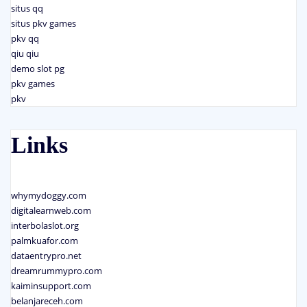
situs qq
situs pkv games
pkv qq
qiu qiu
demo slot pg
pkv games
pkv
Links
whymydoggy.com
digitalearnweb.com
interbolaslot.org
palmkuafor.com
dataentrypro.net
dreamrummypro.com
kaiminsupport.com
belanjareceh.com