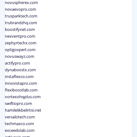
novuspherex.com
novaevopro.com
trusparktech.com
trubrandzhq.com
boostifynet.com
nexventpro.com
zephyrtechx.com
optigoxpert.com
novuswayz.com
actifypro.com
dynaboostx.com
instaflexco.com
innovistapro.com
flexiboostlab.com
vortexohqplus.com
swiftiopro.com
hamilelikbelirtisi.net
versalotech.com
techmaxco.com
exceedolab.com