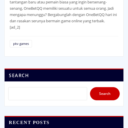
tantangan baru atau pemain biasa yang ingin bersenang-
senang, OneBetQQ memiliki sesuatu untuk semua orang. Jadi
mengapa menunggu? Bergabunglah dengan OneBetQQ hari ini
dan rasakan serunya bermain game online yang terbaik.
[ad_2]
pkv games
SEARCH
Search
RECENT POSTS