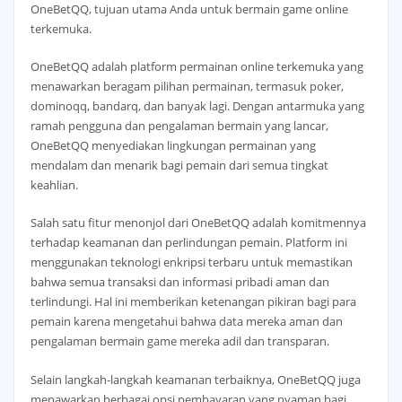
OneBetQQ, tujuan utama Anda untuk bermain game online
terkemuka.
OneBetQQ adalah platform permainan online terkemuka yang
menawarkan beragam pilihan permainan, termasuk poker,
dominoqq, bandarq, dan banyak lagi. Dengan antarmuka yang
ramah pengguna dan pengalaman bermain yang lancar,
OneBetQQ menyediakan lingkungan permainan yang
mendalam dan menarik bagi pemain dari semua tingkat
keahlian.
Salah satu fitur menonjol dari OneBetQQ adalah komitmennya
terhadap keamanan dan perlindungan pemain. Platform ini
menggunakan teknologi enkripsi terbaru untuk memastikan
bahwa semua transaksi dan informasi pribadi aman dan
terlindungi. Hal ini memberikan ketenangan pikiran bagi para
pemain karena mengetahui bahwa data mereka aman dan
pengalaman bermain game mereka adil dan transparan.
Selain langkah-langkah keamanan terbaiknya, OneBetQQ juga
menawarkan berbagai opsi pembayaran yang nyaman bagi