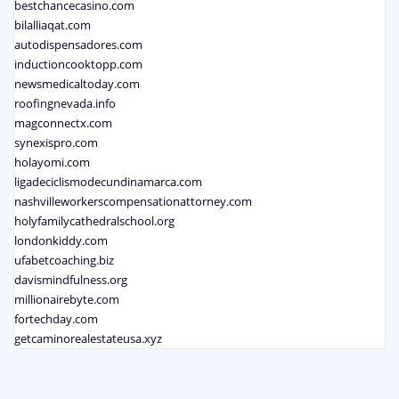
bestchancecasino.com
bilalliaqat.com
autodispensadores.com
inductioncooktopp.com
newsmedicaltoday.com
roofingnevada.info
magconnectx.com
synexispro.com
holayomi.com
ligadeciclismodecundinamarca.com
nashvilleworkerscompensationattorney.com
holyfamilycathedralschool.org
londonkiddy.com
ufabetcoaching.biz
davismindfulness.org
millionairebyte.com
fortechday.com
getcaminorealestateusa.xyz