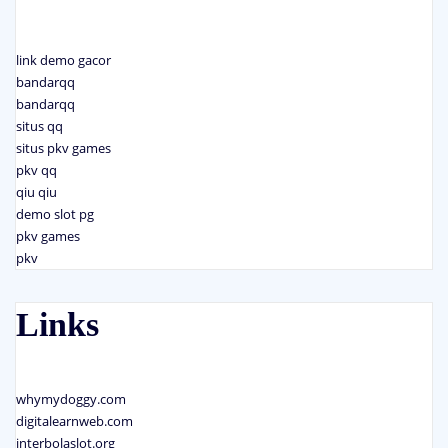
link demo gacor
bandarqq
bandarqq
situs qq
situs pkv games
pkv qq
qiu qiu
demo slot pg
pkv games
pkv
Links
whymydoggy.com
digitalearnweb.com
interbolaslot.org