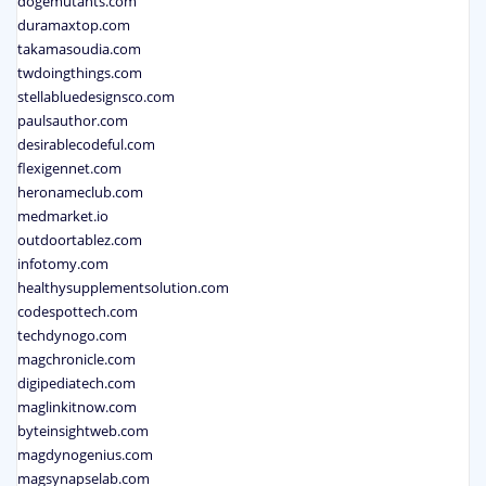
dogemutants.com
duramaxtop.com
takamasoudia.com
twdoingthings.com
stellabluedesignsco.com
paulsauthor.com
desirablecodeful.com
flexigennet.com
heronameclub.com
medmarket.io
outdoortablez.com
infotomy.com
healthysupplementsolution.com
codespottech.com
techdynogo.com
magchronicle.com
digipediatech.com
maglinkitnow.com
byteinsightweb.com
magdynogenius.com
magsynapselab.com