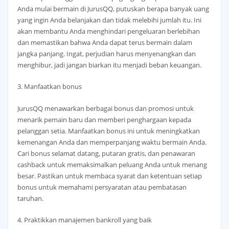
Anda mulai bermain di JurusQQ, putuskan berapa banyak uang
yang ingin Anda belanjakan dan tidak melebihi jumlah itu. Ini
akan membantu Anda menghindari pengeluaran berlebihan
dan memastikan bahwa Anda dapat terus bermain dalam
jangka panjang. Ingat, perjudian harus menyenangkan dan
menghibur, jadi jangan biarkan itu menjadi beban keuangan.
3. Manfaatkan bonus
JurusQQ menawarkan berbagai bonus dan promosi untuk
menarik pemain baru dan memberi penghargaan kepada
pelanggan setia. Manfaatkan bonus ini untuk meningkatkan
kemenangan Anda dan memperpanjang waktu bermain Anda.
Cari bonus selamat datang, putaran gratis, dan penawaran
cashback untuk memaksimalkan peluang Anda untuk menang
besar. Pastikan untuk membaca syarat dan ketentuan setiap
bonus untuk memahami persyaratan atau pembatasan
taruhan.
4. Praktikkan manajemen bankroll yang baik