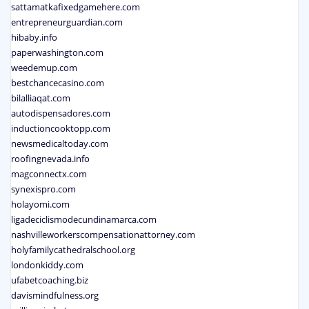
sattamatkafixedgamehere.com
entrepreneurguardian.com
hibaby.info
paperwashington.com
weedemup.com
bestchancecasino.com
bilalliaqat.com
autodispensadores.com
inductioncooktopp.com
newsmedicaltoday.com
roofingnevada.info
magconnectx.com
synexispro.com
holayomi.com
ligadeciclismodecundinamarca.com
nashvilleworkerscompensationattorney.com
holyfamilycathedralschool.org
londonkiddy.com
ufabetcoaching.biz
davismindfulness.org