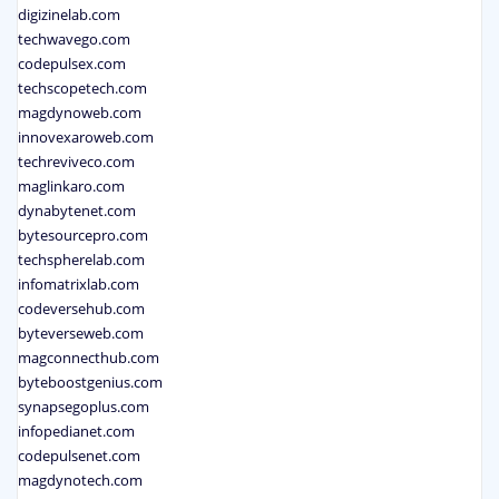
digizinelab.com
techwavego.com
codepulsex.com
techscopetech.com
magdynoweb.com
innovexaroweb.com
techreviveco.com
maglinkaro.com
dynabytenet.com
bytesourcepro.com
techspherelab.com
infomatrixlab.com
codeversehub.com
byteverseweb.com
magconnecthub.com
byteboostgenius.com
synapsegoplus.com
infopedianet.com
codepulsenet.com
magdynotech.com