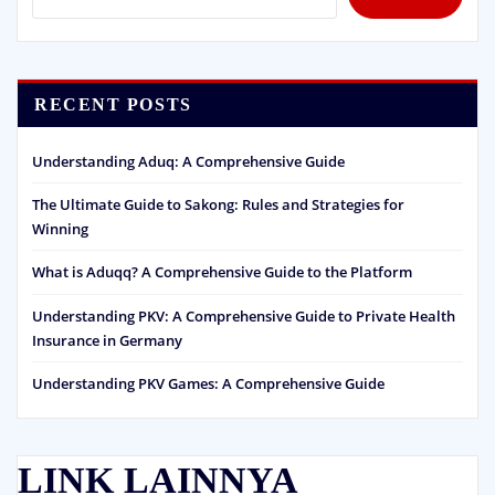
RECENT POSTS
Understanding Aduq: A Comprehensive Guide
The Ultimate Guide to Sakong: Rules and Strategies for
Winning
What is Aduqq? A Comprehensive Guide to the Platform
Understanding PKV: A Comprehensive Guide to Private Health
Insurance in Germany
Understanding PKV Games: A Comprehensive Guide
LINK LAINNYA