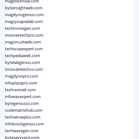
maglinkitnow.com
byteinsightweb.com
magdynogenius.com
magsynapselab.com
techtronixgen.com
innovextechpro.com
magcircuitweb.com
techscopexpert.com
techpediaweb.com
bytelabgenius.com
innovatetechco.com
magdynopro.com
infoplazapro.com
techreviveit.com
infowavexpert.com
bytegeniusco.com
codematrixhub.com
techsenseplus.com
infoboostgenius.com
techwavegen.com
bytesavvypro.com