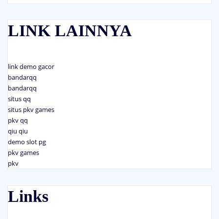
LINK LAINNYA
link demo gacor
bandarqq
bandarqq
situs qq
situs pkv games
pkv qq
qiu qiu
demo slot pg
pkv games
pkv
Links