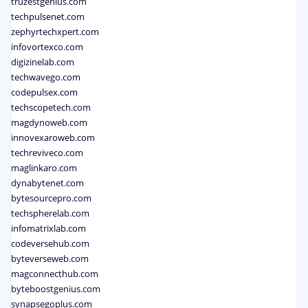
truzestgenius.com
techpulsenet.com
zephyrtechxpert.com
infovortexco.com
digizinelab.com
techwavego.com
codepulsex.com
techscopetech.com
magdynoweb.com
innovexaroweb.com
techreviveco.com
maglinkaro.com
dynabytenet.com
bytesourcepro.com
techspherelab.com
infomatrixlab.com
codeversehub.com
byteverseweb.com
magconnecthub.com
byteboostgenius.com
synapsegoplus.com