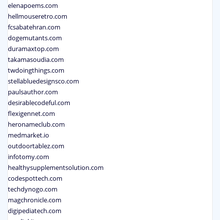
elenapoems.com
hellmouseretro.com
fcsabatehran.com
dogemutants.com
duramaxtop.com
takamasoudia.com
twdoingthings.com
stellabluedesignsco.com
paulsauthor.com
desirablecodeful.com
flexigennet.com
heronameclub.com
medmarket.io
outdoortablez.com
infotomy.com
healthysupplementsolution.com
codespottech.com
techdynogo.com
magchronicle.com
digipediatech.com