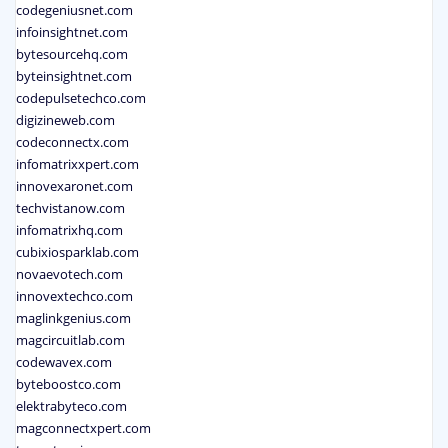
codegeniusnet.com
infoinsightnet.com
bytesourcehq.com
byteinsightnet.com
codepulsetechco.com
digizineweb.com
codeconnectx.com
infomatrixxpert.com
innovexaronet.com
techvistanow.com
infomatrixhq.com
cubixiosparklab.com
novaevotech.com
innovextechco.com
maglinkgenius.com
magcircuitlab.com
codewavex.com
byteboostco.com
elektrabyteco.com
magconnectxpert.com