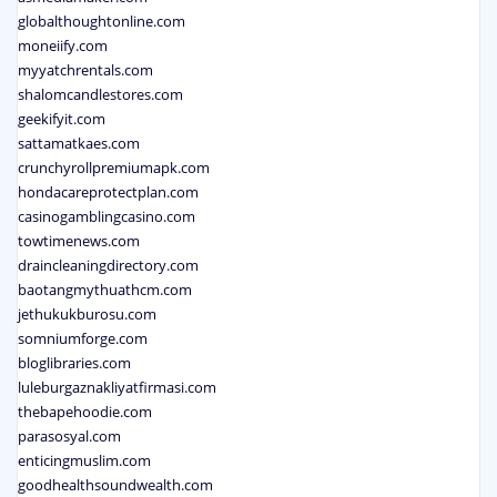
globalthoughtonline.com
moneiify.com
myyatchrentals.com
shalomcandlestores.com
geekifyit.com
sattamatkaes.com
crunchyrollpremiumapk.com
hondacareprotectplan.com
casinogamblingcasino.com
towtimenews.com
draincleaningdirectory.com
baotangmythuathcm.com
jethukukburosu.com
somniumforge.com
bloglibraries.com
luleburgaznakliyatfirmasi.com
thebapehoodie.com
parasosyal.com
enticingmuslim.com
goodhealthsoundwealth.com