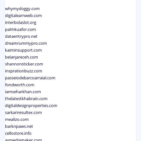
whymydoggy.com
digitalearnweb.com
interbolaslot.org
palmkuafor.com
dataentrypro.net
dreamrummypro.com
kaiminsupport.com
belanjareceh.com
shannonsticker.com
insprationbuzz.com
passeiodebarcoarraial.com
fondworth.com
iamseharkhan.com
thelatestkhabrain.com
digitaldesignproperties.com
sarkariresultex.com
mealizo.com
barknpaws.net
cellostore.info
asmediamaker.com