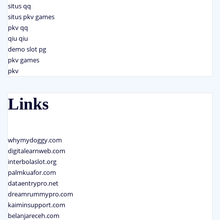
situs qq
situs pkv games
pkv qq
qiu qiu
demo slot pg
pkv games
pkv
Links
whymydoggy.com
digitalearnweb.com
interbolaslot.org
palmkuafor.com
dataentrypro.net
dreamrummypro.com
kaiminsupport.com
belanjareceh.com