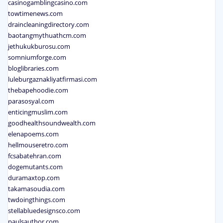
casinogamblingcasino.com
towtimenews.com
draincleaningdirectory.com
baotangmythuathcm.com
jethukukburosu.com
somniumforge.com
bloglibraries.com
luleburgaznakliyatfirmasi.com
thebapehoodie.com
parasosyal.com
enticingmuslim.com
goodhealthsoundwealth.com
elenapoems.com
hellmouseretro.com
fcsabatehran.com
dogemutants.com
duramaxtop.com
takamasoudia.com
twdoingthings.com
stellabluedesignsco.com
paulsauthor.com