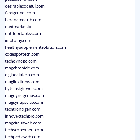
desirablecodeful.com
flexigennet.com
heronameclub.com
medmarket.io
outdoortablez.com
infotomy.com
healthysupplementsolution.com
codespottech.com
techdynogo.com
magchronicle.com
digipediatech.com
maglinkitnow.com
byteinsightweb.com
magdynogenius.com
magsynapselab.com
techtronixgen.com
innovextechpro.com
magcircuitweb.com
techscopexpert.com
techpediaweb.com