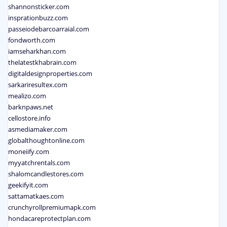
shannonsticker.com
insprationbuzz.com
passeiodebarcoarraial.com
fondworth.com
iamseharkhan.com
thelatestkhabrain.com
digitaldesignproperties.com
sarkariresultex.com
mealizo.com
barknpaws.net
cellostore.info
asmediamaker.com
globalthoughtonline.com
moneiify.com
myyatchrentals.com
shalomcandlestores.com
geekifyit.com
sattamatkaes.com
crunchyrollpremiumapk.com
hondacareprotectplan.com