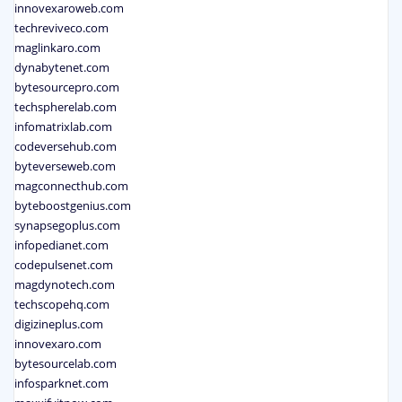
innovexaroweb.com
techreviveco.com
maglinkaro.com
dynabytenet.com
bytesourcepro.com
techspherelab.com
infomatrixlab.com
codeversehub.com
byteverseweb.com
magconnecthub.com
byteboostgenius.com
synapsegoplus.com
infopedianet.com
codepulsenet.com
magdynotech.com
techscopehq.com
digizineplus.com
innovexaro.com
bytesourcelab.com
infosparknet.com