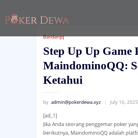
Skip
to
content
Bandarqq
Step Up Up Game 
MaindominoQQ: Se
Ketahui
by
admin@pokerdewa.xyz
July 16, 202
[ad_1]
Jika Anda seorang penggemar poker yan
berikutnya, MaindominoQQ adalah plat