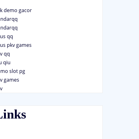
nk demo gacor
andarqq
andarqq
tus qq
tus pkv games
v qq
u qiu
mo slot pg
v games
v
Links