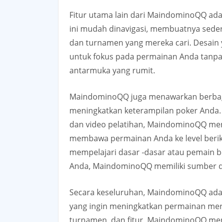
Fitur utama lain dari MaindominoQQ ad
ini mudah dinavigasi, membuatnya sed
dan turnamen yang mereka cari. Desai
untuk fokus pada permainan Anda tan
antarmuka yang rumit.
MaindominoQQ juga menawarkan berbag
meningkatkan keterampilan poker Anda. D
dan video pelatihan, MaindominoQQ me
membawa permainan Anda ke level berik
mempelajari dasar -dasar atau pemain b
Anda, MaindominoQQ memiliki sumber da
Secara keseluruhan, MaindominoQQ adal
yang ingin meningkatkan permainan mer
turnamen, dan fitur, MaindominoQQ me