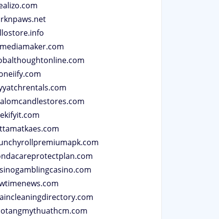
alizo.com
rknpaws.net
llostore.info
smediamaker.com
obalthoughtonline.com
neiify.com
yatchrentals.com
alomcandlestores.com
ekifyit.com
ttamatkaes.com
unchyrollpremiumapk.com
ndacareprotectplan.com
sinogamblingcasino.com
owtimenews.com
aincleaningdirectory.com
aotangmythuathcm.com