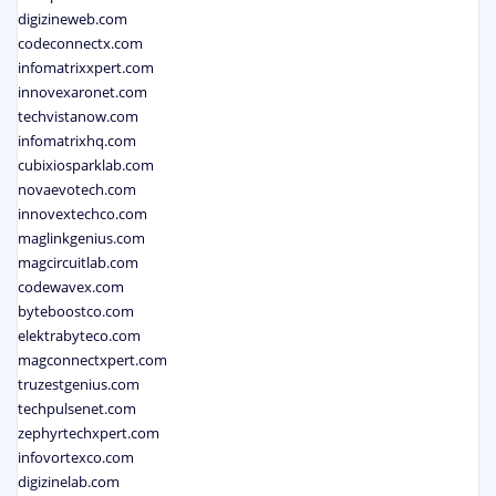
digizineweb.com
codeconnectx.com
infomatrixxpert.com
innovexaronet.com
techvistanow.com
infomatrixhq.com
cubixiosparklab.com
novaevotech.com
innovextechco.com
maglinkgenius.com
magcircuitlab.com
codewavex.com
byteboostco.com
elektrabyteco.com
magconnectxpert.com
truzestgenius.com
techpulsenet.com
zephyrtechxpert.com
infovortexco.com
digizinelab.com