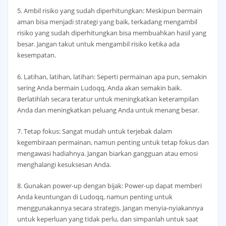
5. Ambil risiko yang sudah diperhitungkan: Meskipun bermain
aman bisa menjadi strategi yang baik, terkadang mengambil
risiko yang sudah diperhitungkan bisa membuahkan hasil yang
besar. Jangan takut untuk mengambil risiko ketika ada
kesempatan.
6. Latihan, latihan, latihan: Seperti permainan apa pun, semakin
sering Anda bermain Ludoqq, Anda akan semakin baik.
Berlatihlah secara teratur untuk meningkatkan keterampilan
Anda dan meningkatkan peluang Anda untuk menang besar.
7. Tetap fokus: Sangat mudah untuk terjebak dalam
kegembiraan permainan, namun penting untuk tetap fokus dan
mengawasi hadiahnya. Jangan biarkan gangguan atau emosi
menghalangi kesuksesan Anda.
8. Gunakan power-up dengan bijak: Power-up dapat memberi
Anda keuntungan di Ludoqq, namun penting untuk
menggunakannya secara strategis. Jangan menyia-nyiakannya
untuk keperluan yang tidak perlu, dan simpanlah untuk saat