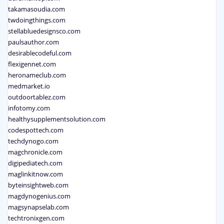
takamasoudia.com
twdoingthings.com
stellabluedesignsco.com
paulsauthor.com
desirablecodeful.com
flexigennet.com
heronameclub.com
medmarket.io
outdoortablez.com
infotomy.com
healthysupplementsolution.com
codespottech.com
techdynogo.com
magchronicle.com
digipediatech.com
maglinkitnow.com
byteinsightweb.com
magdynogenius.com
magsynapselab.com
techtronixgen.com