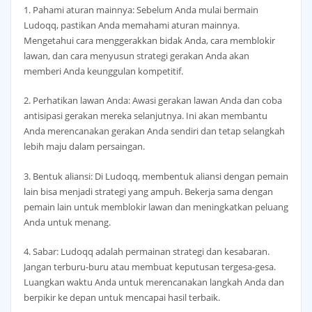
1. Pahami aturan mainnya: Sebelum Anda mulai bermain
Ludoqq, pastikan Anda memahami aturan mainnya.
Mengetahui cara menggerakkan bidak Anda, cara memblokir
lawan, dan cara menyusun strategi gerakan Anda akan
memberi Anda keunggulan kompetitif.
2. Perhatikan lawan Anda: Awasi gerakan lawan Anda dan coba
antisipasi gerakan mereka selanjutnya. Ini akan membantu
Anda merencanakan gerakan Anda sendiri dan tetap selangkah
lebih maju dalam persaingan.
3. Bentuk aliansi: Di ​​Ludoqq, membentuk aliansi dengan pemain
lain bisa menjadi strategi yang ampuh. Bekerja sama dengan
pemain lain untuk memblokir lawan dan meningkatkan peluang
Anda untuk menang.
4. Sabar: Ludoqq adalah permainan strategi dan kesabaran.
Jangan terburu-buru atau membuat keputusan tergesa-gesa.
Luangkan waktu Anda untuk merencanakan langkah Anda dan
berpikir ke depan untuk mencapai hasil terbaik.