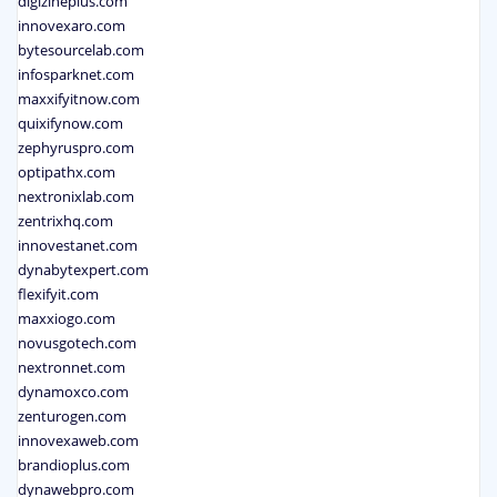
digizineplus.com
innovexaro.com
bytesourcelab.com
infosparknet.com
maxxifyitnow.com
quixifynow.com
zephyruspro.com
optipathx.com
nextronixlab.com
zentrixhq.com
innovestanet.com
dynabytexpert.com
flexifyit.com
maxxiogo.com
novusgotech.com
nextronnet.com
dynamoxco.com
zenturogen.com
innovexaweb.com
brandioplus.com
dynawebpro.com