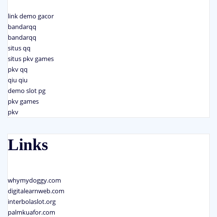
link demo gacor
bandarqq
bandarqq
situs qq
situs pkv games
pkv qq
qiu qiu
demo slot pg
pkv games
pkv
Links
whymydoggy.com
digitalearnweb.com
interbolaslot.org
palmkuafor.com