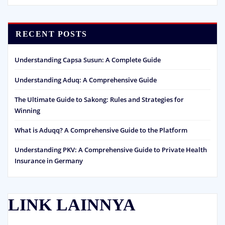
RECENT POSTS
Understanding Capsa Susun: A Complete Guide
Understanding Aduq: A Comprehensive Guide
The Ultimate Guide to Sakong: Rules and Strategies for
Winning
What is Aduqq? A Comprehensive Guide to the Platform
Understanding PKV: A Comprehensive Guide to Private Health
Insurance in Germany
LINK LAINNYA