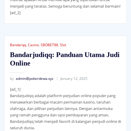
menjadi yang teratas. Semoga beruntung dan selamat bermain!
[ad_2]
Bandarqq
,
Casino
,
SBOBET88
,
Slot
Bandarjudiqq: Panduan Utama Judi
Online
by
admin@pokerdewa.xyz
January 12, 2025
[ad_1]
Bandarjudiqq adalah platform perjudian online populer yang
menawarkan berbagai macam permainan kasino, taruhan
olahraga, dan pilihan perjudian lainnya. Dengan antarmuka
yang ramah pengguna dan opsi pembayaran yang aman,
Bandarjudiqq telah menjadi favorit di kalangan penjudi online di
seluruh dunia.