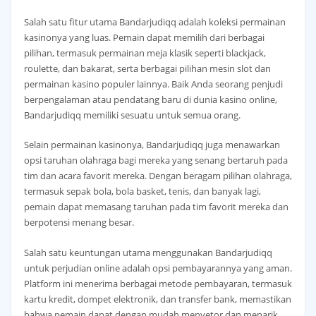
Salah satu fitur utama Bandarjudiqq adalah koleksi permainan
kasinonya yang luas. Pemain dapat memilih dari berbagai
pilihan, termasuk permainan meja klasik seperti blackjack,
roulette, dan bakarat, serta berbagai pilihan mesin slot dan
permainan kasino populer lainnya. Baik Anda seorang penjudi
berpengalaman atau pendatang baru di dunia kasino online,
Bandarjudiqq memiliki sesuatu untuk semua orang.
Selain permainan kasinonya, Bandarjudiqq juga menawarkan
opsi taruhan olahraga bagi mereka yang senang bertaruh pada
tim dan acara favorit mereka. Dengan beragam pilihan olahraga,
termasuk sepak bola, bola basket, tenis, dan banyak lagi,
pemain dapat memasang taruhan pada tim favorit mereka dan
berpotensi menang besar.
Salah satu keuntungan utama menggunakan Bandarjudiqq
untuk perjudian online adalah opsi pembayarannya yang aman.
Platform ini menerima berbagai metode pembayaran, termasuk
kartu kredit, dompet elektronik, dan transfer bank, memastikan
bahwa pemain dapat dengan mudah menyetor dan menarik