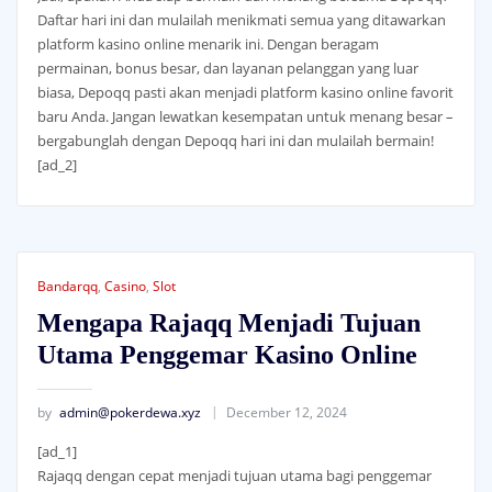
Daftar hari ini dan mulailah menikmati semua yang ditawarkan
platform kasino online menarik ini. Dengan beragam
permainan, bonus besar, dan layanan pelanggan yang luar
biasa, Depoqq pasti akan menjadi platform kasino online favorit
baru Anda. Jangan lewatkan kesempatan untuk menang besar –
bergabunglah dengan Depoqq hari ini dan mulailah bermain!
[ad_2]
Bandarqq
,
Casino
,
Slot
Mengapa Rajaqq Menjadi Tujuan
Utama Penggemar Kasino Online
by
admin@pokerdewa.xyz
December 12, 2024
[ad_1]
Rajaqq dengan cepat menjadi tujuan utama bagi penggemar