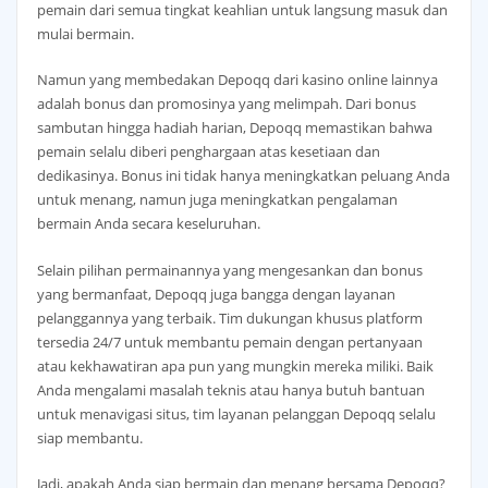
pemain dari semua tingkat keahlian untuk langsung masuk dan
mulai bermain.
Namun yang membedakan Depoqq dari kasino online lainnya
adalah bonus dan promosinya yang melimpah. Dari bonus
sambutan hingga hadiah harian, Depoqq memastikan bahwa
pemain selalu diberi penghargaan atas kesetiaan dan
dedikasinya. Bonus ini tidak hanya meningkatkan peluang Anda
untuk menang, namun juga meningkatkan pengalaman
bermain Anda secara keseluruhan.
Selain pilihan permainannya yang mengesankan dan bonus
yang bermanfaat, Depoqq juga bangga dengan layanan
pelanggannya yang terbaik. Tim dukungan khusus platform
tersedia 24/7 untuk membantu pemain dengan pertanyaan
atau kekhawatiran apa pun yang mungkin mereka miliki. Baik
Anda mengalami masalah teknis atau hanya butuh bantuan
untuk menavigasi situs, tim layanan pelanggan Depoqq selalu
siap membantu.
Jadi, apakah Anda siap bermain dan menang bersama Depoqq?