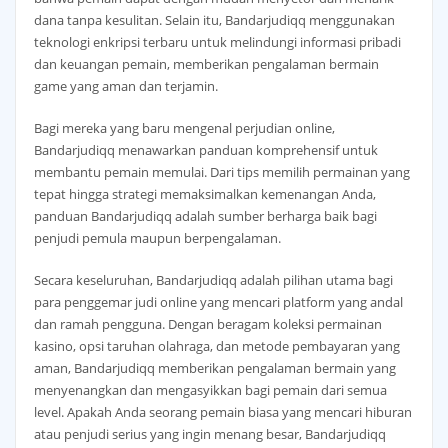
dana tanpa kesulitan. Selain itu, Bandarjudiqq menggunakan
teknologi enkripsi terbaru untuk melindungi informasi pribadi
dan keuangan pemain, memberikan pengalaman bermain
game yang aman dan terjamin.
Bagi mereka yang baru mengenal perjudian online,
Bandarjudiqq menawarkan panduan komprehensif untuk
membantu pemain memulai. Dari tips memilih permainan yang
tepat hingga strategi memaksimalkan kemenangan Anda,
panduan Bandarjudiqq adalah sumber berharga baik bagi
penjudi pemula maupun berpengalaman.
Secara keseluruhan, Bandarjudiqq adalah pilihan utama bagi
para penggemar judi online yang mencari platform yang andal
dan ramah pengguna. Dengan beragam koleksi permainan
kasino, opsi taruhan olahraga, dan metode pembayaran yang
aman, Bandarjudiqq memberikan pengalaman bermain yang
menyenangkan dan mengasyikkan bagi pemain dari semua
level. Apakah Anda seorang pemain biasa yang mencari hiburan
atau penjudi serius yang ingin menang besar, Bandarjudiqq