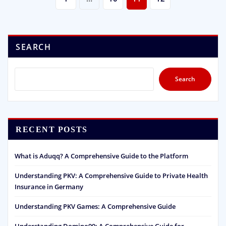
pagination
SEARCH
Search
RECENT POSTS
What is Aduqq? A Comprehensive Guide to the Platform
Understanding PKV: A Comprehensive Guide to Private Health
Insurance in Germany
Understanding PKV Games: A Comprehensive Guide