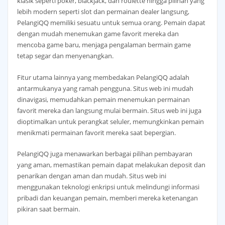
klasik seperti poker, blackjack, dan roulette hingga pilihan yang
lebih modern seperti slot dan permainan dealer langsung,
PelangiQQ memiliki sesuatu untuk semua orang. Pemain dapat
dengan mudah menemukan game favorit mereka dan
mencoba game baru, menjaga pengalaman bermain game
tetap segar dan menyenangkan.
Fitur utama lainnya yang membedakan PelangiQQ adalah
antarmukanya yang ramah pengguna. Situs web ini mudah
dinavigasi, memudahkan pemain menemukan permainan
favorit mereka dan langsung mulai bermain. Situs web ini juga
dioptimalkan untuk perangkat seluler, memungkinkan pemain
menikmati permainan favorit mereka saat bepergian.
PelangiQQ juga menawarkan berbagai pilihan pembayaran
yang aman, memastikan pemain dapat melakukan deposit dan
penarikan dengan aman dan mudah. Situs web ini
menggunakan teknologi enkripsi untuk melindungi informasi
pribadi dan keuangan pemain, memberi mereka ketenangan
pikiran saat bermain.