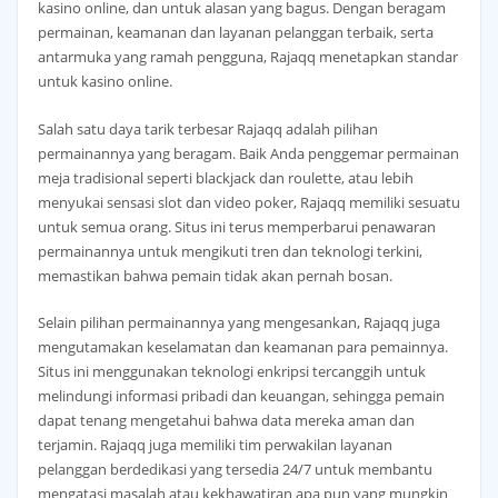
kasino online, dan untuk alasan yang bagus. Dengan beragam
permainan, keamanan dan layanan pelanggan terbaik, serta
antarmuka yang ramah pengguna, Rajaqq menetapkan standar
untuk kasino online.
Salah satu daya tarik terbesar Rajaqq adalah pilihan
permainannya yang beragam. Baik Anda penggemar permainan
meja tradisional seperti blackjack dan roulette, atau lebih
menyukai sensasi slot dan video poker, Rajaqq memiliki sesuatu
untuk semua orang. Situs ini terus memperbarui penawaran
permainannya untuk mengikuti tren dan teknologi terkini,
memastikan bahwa pemain tidak akan pernah bosan.
Selain pilihan permainannya yang mengesankan, Rajaqq juga
mengutamakan keselamatan dan keamanan para pemainnya.
Situs ini menggunakan teknologi enkripsi tercanggih untuk
melindungi informasi pribadi dan keuangan, sehingga pemain
dapat tenang mengetahui bahwa data mereka aman dan
terjamin. Rajaqq juga memiliki tim perwakilan layanan
pelanggan berdedikasi yang tersedia 24/7 untuk membantu
mengatasi masalah atau kekhawatiran apa pun yang mungkin