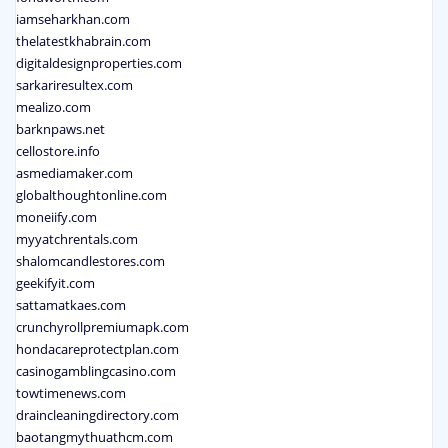
iamseharkhan.com
thelatestkhabrain.com
digitaldesignproperties.com
sarkariresultex.com
mealizo.com
barknpaws.net
cellostore.info
asmediamaker.com
globalthoughtonline.com
moneiify.com
myyatchrentals.com
shalomcandlestores.com
geekifyit.com
sattamatkaes.com
crunchyrollpremiumapk.com
hondacareprotectplan.com
casinogamblingcasino.com
towtimenews.com
draincleaningdirectory.com
baotangmythuathcm.com