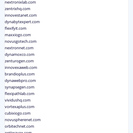
nextronixlab.com
zentrixhq.com
innovestanet.com
dynabytexpert.com
flexifyit.com
maxxiogo.com
novusgotech.com
nextronnet.com
dynamoxco.com
zenturogen.com
innovexaweb.com
brandioplus.com
dynawebpro.com
synapsegen.com
flexipathlab.com
vividushq.com
vortexaplus.com
cubixiogo.com
novuspherenet.com
orbitechnet.com
optiwavex.com