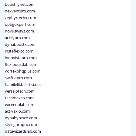
boostifynet.com
nexventpro.com
zephyrtechx.com
optigoxpert.com
novuswayz.com
actifypro.com
dynaboostx.com
instaflexco.com
innovistapro.com
flexiboostlab.com
vortexohqplus.com
swiftiopro.com
hamilelikbelirtisi.net
versalotech.com
techmaxco.com
exceedolab.com
activaxio.com
dynabytesco.com
stylegurupro.com
datawizardslab.com