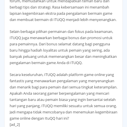
forum, memudahkan untuk mendapatkan teman baru dan
berbagi tips dan strategi. Rasa kebersamaan ini menambah
lapisan kegembiraan ekstra pada pengalaman bermain game
dan membuat bermain di ITUQQ menjadi lebih menyenangkan.
Selain berbagai pilihan permainan dan fokus pada keamanan,
ITUQQ juga menawarkan berbagai bonus dan promosi untuk
para pemainnya. Dari bonus selamat datang bagi pengguna
baru hingga hadiah loyalitas untuk pemain yang sering, ada
banyak peluang untuk memenangkan besar dan meningkatkan
pengalaman bermain game Anda di ITUQQ.
Secara keseluruhan, ITUQQ adalah platform game online yang
fantastis yang menawarkan pengalaman yang menyenangkan
dan menarik bagi para pemain dari semua tingkat keterampilan.
Apakah Anda seorang gamer berpengalaman yang mencari
tantangan baru atau pemain biasa yang ingin bersantai setelah
hari yang panjang, ITUQQ memiliki sesuatu untuk semua orang.
Jadi mengapa tidak mencobanya dan menemukan kegembiraan
game online dengan ItuQQ hari ini?
[ad_2]