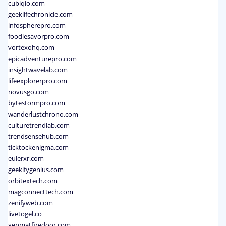
cubiqio.com
geeklifechronicle.com
infospherepro.com
foodiesavorpro.com
vortexohq.com
epicadventurepro.com
insightwavelab.com
lifeexplorerpro.com
novusgo.com
bytestormpro.com
wanderlustchrono.com
culturetrendlab.com
trendsensehub.com
ticktockenigma.com
eulerxr.com
geekifygenius.com
orbitextech.com
magconnecttech.com
zenifyweb.com
livetogel.co
genmatfiredoor.com