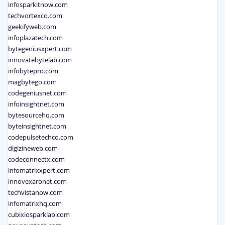
infosparkitnow.com
techvortexco.com
geekifyweb.com
infoplazatech.com
bytegeniusxpert.com
innovatebytelab.com
infobytepro.com
magbytego.com
codegeniusnet.com
infoinsightnet.com
bytesourcehq.com
byteinsightnet.com
codepulsetechco.com
digizineweb.com
codeconnectx.com
infomatrixxpert.com
innovexaronet.com
techvistanow.com
infomatrixhq.com
cubixiosparklab.com