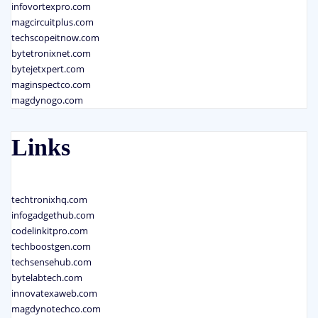
infovortexpro.com
magcircuitplus.com
techscopeitnow.com
bytetronixnet.com
bytejetxpert.com
maginspectco.com
magdynogo.com
Links
techtronixhq.com
infogadgethub.com
codelinkitpro.com
techboostgen.com
techsensehub.com
bytelabtech.com
innovatexaweb.com
magdynotechco.com