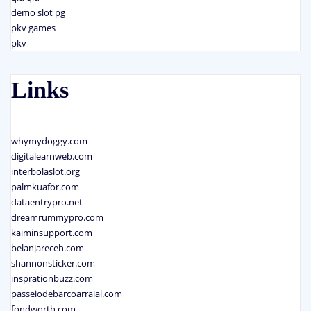
demo slot pg
pkv games
pkv
Links
whymydoggy.com
digitalearnweb.com
interbolaslot.org
palmkuafor.com
dataentrypro.net
dreamrummypro.com
kaiminsupport.com
belanjareceh.com
shannonsticker.com
insprationbuzz.com
passeiodebarcoarraial.com
fondworth.com