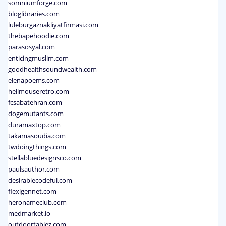
somniumforge.com
bloglibraries.com
luleburgaznakliyatfirmasi.com
thebapehoodie.com
parasosyal.com
enticingmuslim.com
goodhealthsoundwealth.com
elenapoems.com
hellmouseretro.com
fcsabatehran.com
dogemutants.com
duramaxtop.com
takamasoudia.com
twdoingthings.com
stellabluedesignsco.com
paulsauthor.com
desirablecodeful.com
flexigennet.com
heronameclub.com
medmarket.io
outdoortablez.com