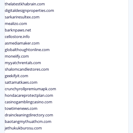
thelatestkhabrain.com
digitaldesignproperties.com
sarkariresultex.com
mealizo.com
barknpaws.net
cellostore.info
asmediamaker.com
globalthoughtonline.com
moneiify.com
myyatchrentals.com
shalomcandlestores.com
geekifyit.com
sattamatkaes.com
crunchyrollpremiumapk.com
hondacareprotectplan.com
casinogamblingcasino.com
towtimenews.com
draincleaningdirectory.com
baotangmythuathcm.com
jethukukburosu.com