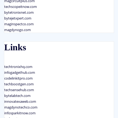
magcircuitplus.com
techscopeitnow.com
bytetronixnet.com
bytejetxpert.com
maginspectco.com
magdynogo.com
Links
techtronixhq.com
infogadgethub.com
codelinkitpro.com
techboostgen.com
techsensehub.com
bytelabtech.com
innovatexaweb.com
magdynotechco.com
infosparkitnow.com