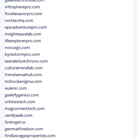
geeklifechronicle.com
infospherepro.com
foodiesavorpro.com
vortexohq.com
epicadventurepro.com
insightwavelab.com
lifeexplorerpro.com
novusgo.com
bytestormpro.com
wanderlustchrono.com
culturetrendlab.com
trendsensehub.com
ticktockenigma.com
eulerxr.com
geekifygenius.com
orbitextech.com
magconnecttech.com
zenifyweb.com
livetogel.co
genmatfiredoor.com
findlascegasproperties.com