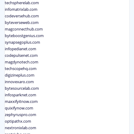
techspherelab.com
infomatrixlab.com
codeversehub.com
byteverseweb.com
magconnecthub.com
byteboostgenius.com
synapsegoplus.com
infopedianet.com
codepulsenet.com
magdynotech.com
techscopehq.com
digizineplus.com
innovexaro.com
bytesourcelab.com
infosparknet.com
maxxifyitnow.com
quixifynow.com
zephyruspro.com
optipathx.com
nextronixlab.com