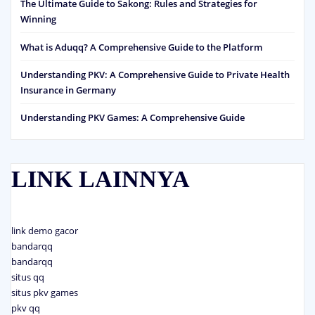
The Ultimate Guide to Sakong: Rules and Strategies for
Winning
What is Aduqq? A Comprehensive Guide to the Platform
Understanding PKV: A Comprehensive Guide to Private Health
Insurance in Germany
Understanding PKV Games: A Comprehensive Guide
LINK LAINNYA
link demo gacor
bandarqq
bandarqq
situs qq
situs pkv games
pkv qq