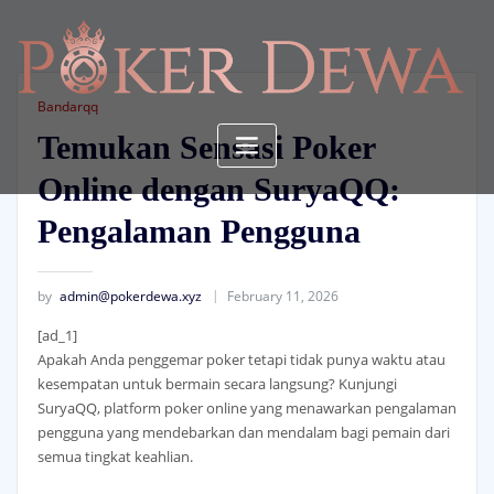
Skip
to
content
Bandarqq
Temukan Sensasi Poker
Online dengan SuryaQQ:
Pengalaman Pengguna
by
admin@pokerdewa.xyz
February 11, 2026
[ad_1]
Apakah Anda penggemar poker tetapi tidak punya waktu atau
kesempatan untuk bermain secara langsung? Kunjungi
SuryaQQ, platform poker online yang menawarkan pengalaman
pengguna yang mendebarkan dan mendalam bagi pemain dari
semua tingkat keahlian.