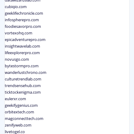
datawizardslab.com
cubiqio.com
geeklifechronicle.com
infospherepro.com
foodiesavorpro.com
vortexohq.com
epicadventurepro.com
insightwavelab.com
lifeexplorerpro.com
novusgo.com
bytestormpro.com
wanderlustchrono.com
culturetrendlab.com
trendsensehub.com
ticktockenigma.com
eulerxr.com
geekifygenius.com
orbitextech.com
magconnecttech.com
zenifyweb.com
livetogel.co