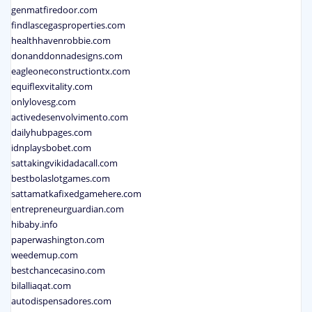
genmatfiredoor.com
findlascegasproperties.com
healthhavenrobbie.com
donanddonnadesigns.com
eagleoneconstructiontx.com
equiflexvitality.com
onlylovesg.com
activedesenvolvimento.com
dailyhubpages.com
idnplaysbobet.com
sattakingvikidadacall.com
bestbolaslotgames.com
sattamatkafixedgamehere.com
entrepreneurguardian.com
hibaby.info
paperwashington.com
weedemup.com
bestchancecasino.com
bilalliaqat.com
autodispensadores.com