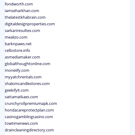
fondworth.com
iamseharkhan.com
thelatestkhabrain.com
digitaldesignproperties.com
sarkariresultex.com
mealizo.com
barknpaws.net
cellostore.info
asmediamaker.com
globalthoughtonline.com
moneiify.com
myyatchrentals.com
shalomcandlestores.com
geekifyit.com
sattamatkaes.com
crunchyrollpremiumapk.com
hondacareprotectplan.com
casinogamblingcasino.com
towtimenews.com
draincleaningdirectory.com