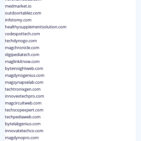
medmarket.io
outdoortablez.com
infotomy.com
healthysupplementsolution.com
codespottech.com
techdynogo.com
magchronicle.com
digipediatech.com
maglinkitnow.com
byteinsightweb.com
magdynogenius.com
magsynapselab.com
techtronixgen.com
innovextechpro.com
magcircuitweb.com
techscopexpert.com
techpediaweb.com
bytelabgenius.com
innovatetechco.com
magdynopro.com