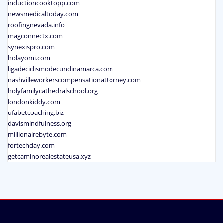
inductioncooktopp.com
newsmedicaltoday.com
roofingnevada.info
magconnectx.com
synexispro.com
holayomi.com
ligadeciclismodecundinamarca.com
nashvilleworkerscompensationattorney.com
holyfamilycathedralschool.org
londonkiddy.com
ufabetcoaching.biz
davismindfulness.org
millionairebyte.com
fortechday.com
getcaminorealestateusa.xyz