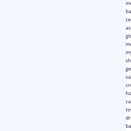
me
ba
ce
a
gl
mo
my
sh
ge
sa
cr
ho
ca
t
dr
b