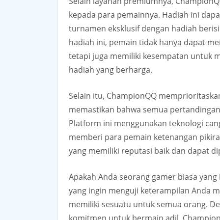
Selain layanan premiumnya, ChampionQQ
kepada para pemainnya. Hadiah ini dapa
turnamen eksklusif dengan hadiah berisi
hadiah ini, pemain tidak hanya dapat 
tetapi juga memiliki kesempatan untu
hadiah yang berharga.
Selain itu, ChampionQQ memprioritaskan
memastikan bahwa semua pertandingan 
Platform ini menggunakan teknologi ca
memberi para pemain ketenangan pikir
yang memiliki reputasi baik dan dapat di
Apakah Anda seorang gamer biasa yang i
yang ingin menguji keterampilan Anda 
memiliki sesuatu untuk semua orang. D
komitmen untuk bermain adil, Champio