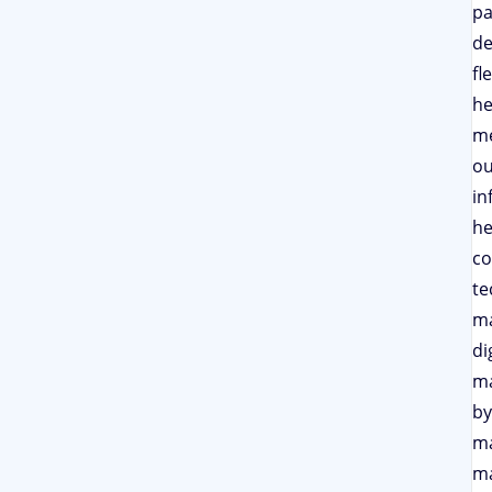
pa
de
fl
h
me
ou
in
he
co
t
ma
di
ma
by
m
m