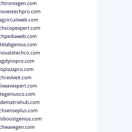
chtronixgen.com
novextechpro.com
gcircuitweb.com
chscopexpert.com
chpediaweb.com
telabgenius.com
novatetechco.com
agdynopro.com
foplazapro.com
chreviveit.com
fowavexpert.com
tegeniusco.com
dematrixhub.com
chsenseplus.com
foboostgenius.com
echwavegen.com