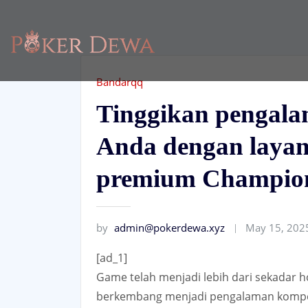
Skip
to
content
Bandarqq
Tinggikan pengal
Anda dengan laya
premium Champi
by
admin@pokerdewa.xyz
May 15, 202
[ad_1]
Game telah menjadi lebih dari sekadar ho
berkembang menjadi pengalaman kompe