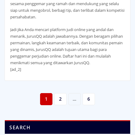
sesama penggemar yang ramah dan mendukung yang selalu
siap untuk mengobrol, berbagi tip, dan terlibat dalam kompetisi
persahabatan.
Jadi jika Anda mencari platform judi online yang andal dan
menarik, JurusQQ adalah jawabannya. Dengan beragam pilihan
permainan, langkah keamanan terbaik, dan komunitas pemain
yang dinamis, JurusQQ adalah tujuan utama bagi para
penggemar perjudian online. Daftar hari ini dan mulailah
menikmati semua yang ditawarkan JurusQQ.
[ad_2]
Posts
1
2
…
6
pagination
SEARCH