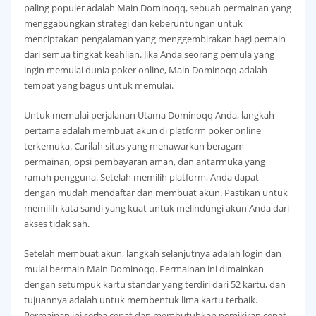
paling populer adalah Main Dominoqq, sebuah permainan yang
menggabungkan strategi dan keberuntungan untuk
menciptakan pengalaman yang menggembirakan bagi pemain
dari semua tingkat keahlian. Jika Anda seorang pemula yang
ingin memulai dunia poker online, Main Dominoqq adalah
tempat yang bagus untuk memulai.
Untuk memulai perjalanan Utama Dominoqq Anda, langkah
pertama adalah membuat akun di platform poker online
terkemuka. Carilah situs yang menawarkan beragam
permainan, opsi pembayaran aman, dan antarmuka yang
ramah pengguna. Setelah memilih platform, Anda dapat
dengan mudah mendaftar dan membuat akun. Pastikan untuk
memilih kata sandi yang kuat untuk melindungi akun Anda dari
akses tidak sah.
Setelah membuat akun, langkah selanjutnya adalah login dan
mulai bermain Main Dominoqq. Permainan ini dimainkan
dengan setumpuk kartu standar yang terdiri dari 52 kartu, dan
tujuannya adalah untuk membentuk lima kartu terbaik.
Permainan ini serba cepat dan membutuhkan pemikiran cepat