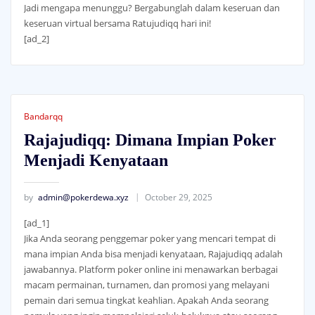
Jadi mengapa menunggu? Bergabunglah dalam keseruan dan
keseruan virtual bersama Ratujudiqq hari ini!
[ad_2]
Bandarqq
Rajajudiqq: Dimana Impian Poker
Menjadi Kenyataan
by
admin@pokerdewa.xyz
October 29, 2025
[ad_1]
Jika Anda seorang penggemar poker yang mencari tempat di
mana impian Anda bisa menjadi kenyataan, Rajajudiqq adalah
jawabannya. Platform poker online ini menawarkan berbagai
macam permainan, turnamen, dan promosi yang melayani
pemain dari semua tingkat keahlian. Apakah Anda seorang