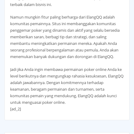
terbaik dalam bisnis ini.
Namun mungkin fitur paling berharga dari ElangQQ adalah
komunitas pemainnya. Situs ini membanggakan komunitas
penggemar poker yang dinamis dan aktif yang selalu bersedia
memberikan saran, berbagi tip dan strategi, dan saling
membantu meningkatkan permainan mereka. Apakah Anda
seorang profesional berpengalaman atau pemula, Anda akan
menemukan banyak dukungan dan dorongan di ElangQQ.
Jadi jika Anda ingin membawa permainan poker online Anda ke
level berikutnya dan mengungkap rahasia kesuksesan, ElangQQ
adalah jawabannya. Dengan komitmennya terhadap
keamanan, beragam permainan dan turnamen, serta
komunitas pemain yang mendukung, ElangQQ adalah kunci
untuk menguasai poker online.
[ad_2]