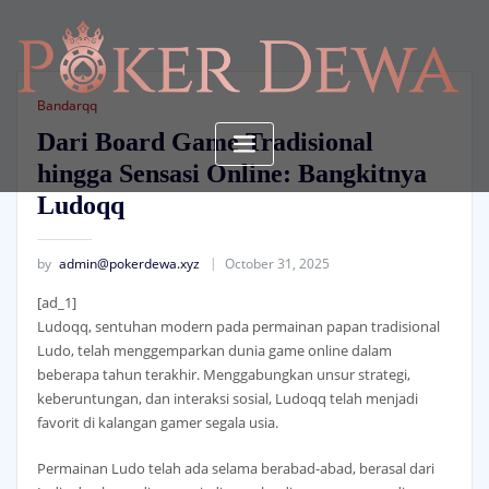
Skip
to
content
Bandarqq
Dari Board Game Tradisional
hingga Sensasi Online: Bangkitnya
Ludoqq
by
admin@pokerdewa.xyz
October 31, 2025
[ad_1]
Ludoqq, sentuhan modern pada permainan papan tradisional
Ludo, telah menggemparkan dunia game online dalam
beberapa tahun terakhir. Menggabungkan unsur strategi,
keberuntungan, dan interaksi sosial, Ludoqq telah menjadi
favorit di kalangan gamer segala usia.
Permainan Ludo telah ada selama berabad-abad, berasal dari