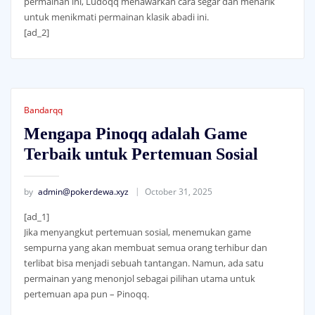
permainan ini, Ludoqq menawarkan cara segar dan menarik
untuk menikmati permainan klasik abadi ini.
[ad_2]
Bandarqq
Mengapa Pinoqq adalah Game
Terbaik untuk Pertemuan Sosial
by
admin@pokerdewa.xyz
October 31, 2025
[ad_1]
Jika menyangkut pertemuan sosial, menemukan game
sempurna yang akan membuat semua orang terhibur dan
terlibat bisa menjadi sebuah tantangan. Namun, ada satu
permainan yang menonjol sebagai pilihan utama untuk
pertemuan apa pun – Pinoqq.