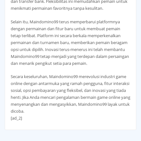
dan transfer bank. Fleksibilitas ini memudahkan pemain untuk
menikmati permainan favoritnya tanpa kesulitan.
Selain itu, Maindomino99 terus memperbarui platformnya
dengan permainan dan fitur baru untuk membuat pemain
tetap terlibat. Platform ini secara berkala memperkenalkan
permainan dan turnamen baru, memberikan pemain beragam
opsi untuk dipilih. Inovasi terus-menerus ini telah membantu
Maindomino99 tetap menjadi yang terdepan dalam persaingan
dan menarik pengikut setia para pemain.
Secara keseluruhan, Maindomino99 merevolusi industri game
online dengan antarmuka yang ramah pengguna, fitur interaksi
sosial, opsi pembayaran yang fleksibel, dan inovasi yang tiada
henti. Jika Anda mencari pengalaman bermain game online yang
menyenangkan dan mengasyikkan, Maindomino99 layak untuk
dicoba.
[ad_2]