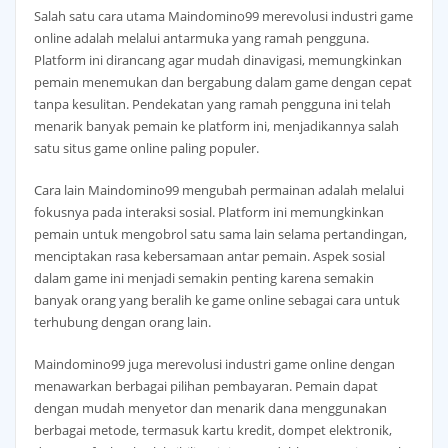
Salah satu cara utama Maindomino99 merevolusi industri game
online adalah melalui antarmuka yang ramah pengguna.
Platform ini dirancang agar mudah dinavigasi, memungkinkan
pemain menemukan dan bergabung dalam game dengan cepat
tanpa kesulitan. Pendekatan yang ramah pengguna ini telah
menarik banyak pemain ke platform ini, menjadikannya salah
satu situs game online paling populer.
Cara lain Maindomino99 mengubah permainan adalah melalui
fokusnya pada interaksi sosial. Platform ini memungkinkan
pemain untuk mengobrol satu sama lain selama pertandingan,
menciptakan rasa kebersamaan antar pemain. Aspek sosial
dalam game ini menjadi semakin penting karena semakin
banyak orang yang beralih ke game online sebagai cara untuk
terhubung dengan orang lain.
Maindomino99 juga merevolusi industri game online dengan
menawarkan berbagai pilihan pembayaran. Pemain dapat
dengan mudah menyetor dan menarik dana menggunakan
berbagai metode, termasuk kartu kredit, dompet elektronik,