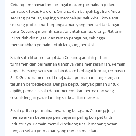
Cebanqq menawarkan berbagai macam permainan poker,
termasuk Texas Hold’em, Omaha, dan banyak lagi. Baik Anda
seorang pemula yang ingin mempelajari seluk-beluknya atau
seorang profesional berpengalaman yang mencari tantangan
baru, Cebanqq memiliki sesuatu untuk semua orang. Platform
ini mudah dinavigasi dan ramah pengguna, sehingga
memudahkan pemain untuk langsung beraksi.
Salah satu fitur menonjol dari Cebanqq adalah pilihan
turnamen dan permainan uangnya yang mengesankan. Pemain
dapat bersaing satu sama lain dalam berbagai format, termasuk
Sit & Go, turnamen multi-meja, dan permainan uang dengan
taruhan berbeda-beda. Dengan begitu banyak pilihan untuk
dipilih, pemain selalu dapat menemukan permainan yang
sesuai dengan gaya dan tingkat keahlian mereka.
Selain pilihan permainannya yang beragam, Cebanqq juga
menawarkan beberapa pembayaran paling kompetitif di
industrinya. Pemain memiliki peluang untuk menang besar
dengan setiap permainan yang mereka mainkan,