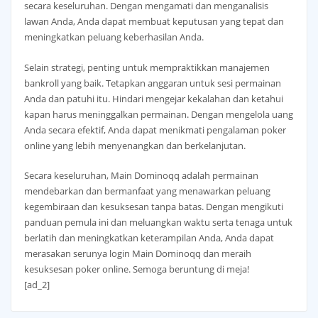
secara keseluruhan. Dengan mengamati dan menganalisis
lawan Anda, Anda dapat membuat keputusan yang tepat dan
meningkatkan peluang keberhasilan Anda.
Selain strategi, penting untuk mempraktikkan manajemen
bankroll yang baik. Tetapkan anggaran untuk sesi permainan
Anda dan patuhi itu. Hindari mengejar kekalahan dan ketahui
kapan harus meninggalkan permainan. Dengan mengelola uang
Anda secara efektif, Anda dapat menikmati pengalaman poker
online yang lebih menyenangkan dan berkelanjutan.
Secara keseluruhan, Main Dominoqq adalah permainan
mendebarkan dan bermanfaat yang menawarkan peluang
kegembiraan dan kesuksesan tanpa batas. Dengan mengikuti
panduan pemula ini dan meluangkan waktu serta tenaga untuk
berlatih dan meningkatkan keterampilan Anda, Anda dapat
merasakan serunya login Main Dominoqq dan meraih
kesuksesan poker online. Semoga beruntung di meja!
[ad_2]