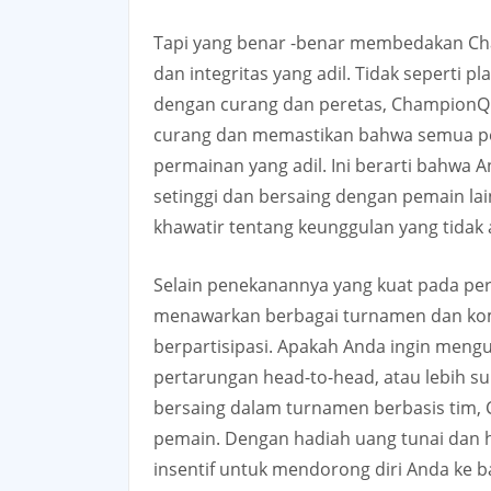
Tapi yang benar -benar membedakan C
dan integritas yang adil. Tidak seperti 
dengan curang dan peretas, ChampionQ
curang dan memastikan bahwa semua pe
permainan yang adil. Ini berarti bahwa
setinggi dan bersaing dengan pemain la
khawatir tentang keunggulan yang tidak a
Selain penekanannya yang kuat pada pe
menawarkan berbagai turnamen dan kom
berpartisipasi. Apakah Anda ingin meng
pertarungan head-to-head, atau lebih 
bersaing dalam turnamen berbasis tim, 
pemain. Dengan hadiah uang tunai dan h
insentif untuk mendorong diri Anda ke b