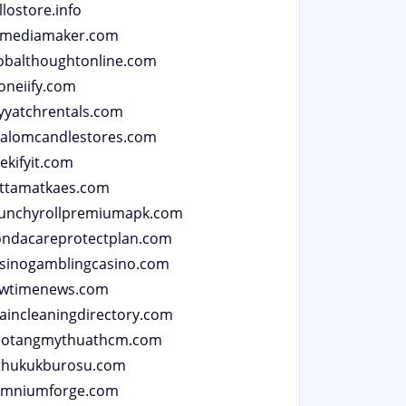
llostore.info
smediamaker.com
obalthoughtonline.com
neiify.com
yatchrentals.com
alomcandlestores.com
ekifyit.com
ttamatkaes.com
unchyrollpremiumapk.com
ndacareprotectplan.com
sinogamblingcasino.com
owtimenews.com
aincleaningdirectory.com
aotangmythuathcm.com
thukukburosu.com
omniumforge.com