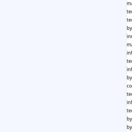
ma
te
te
by
in
m
in
te
in
by
co
te
in
t
by
by