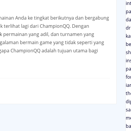
in
pa
mainan Anda ke tingkat berikutnya dan bergabung
da
ak terlihat lagi dari ChampionQQ. Dengan
d
 permainan yang adil, dan turnamen yang
ka
laman bermain game yang tidak seperti yang
be
 mengapa ChampionQQ adalah tujuan utama bagi
sh
in
pa
fo
i
th
di
sa
me
ba