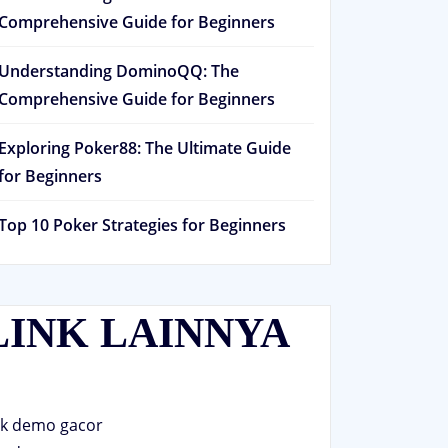
Comprehensive Guide for Beginners
Understanding DominoQQ: The
Comprehensive Guide for Beginners
Exploring Poker88: The Ultimate Guide
for Beginners
Top 10 Poker Strategies for Beginners
LINK LAINNYA
nk demo gacor