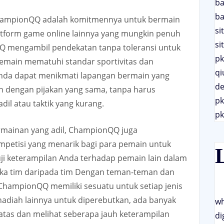
b
b
hampionQQ adalah komitmennya untuk bermain
si
platform game online lainnya yang mungkin penuh
si
Q mengambil pendekatan tanpa toleransi untuk
pk
main mematuhi standar sportivitas dan
qi
 Anda dapat menikmati lapangan bermain yang
de
in dengan pijakan yang sama, tanpa harus
pk
dil atau taktik yang kurang.
pk
rmainan yang adil, ChampionQQ juga
petisi yang menarik bagi para pemain untuk
uji keterampilan Anda terhadap pemain lain dalam
suka tim daripada tim Dengan teman-teman dan
ChampionQQ memiliki sesuatu untuk setiap jenis
adiah lainnya untuk diperebutkan, ada banyak
w
atas dan melihat seberapa jauh keterampilan
di