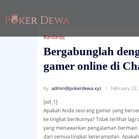
Skip
to
content
Bandarqq
Bergabunglah deng
gamer online di 
by
admin@pokerdewa.xyz
February 22,
[ad_1]
Apakah Anda seorang gamer yang berse
ke tingkat berikutnya? Tidak terlihat la
yang menawarkan pengalaman bermain g
dari semua tingkat keterampilan. Apaka