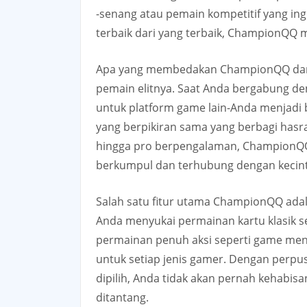
-senang atau pemain kompetitif yang in
terbaik dari yang terbaik, ChampionQQ 
Apa yang membedakan ChampionQQ dari 
pemain elitnya. Saat Anda bergabung d
untuk platform game lain-Anda menjadi 
yang berpikiran sama yang berbagi hasr
hingga pro berpengalaman, ChampionQQ
berkumpul dan terhubung dengan kecin
Salah satu fitur utama ChampionQQ adal
Anda menyukai permainan kartu klasik se
permainan penuh aksi seperti game me
untuk setiap jenis gamer. Dengan perp
dipilih, Anda tidak akan pernah kehabis
ditantang.