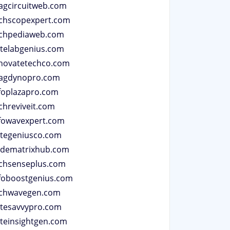
gcircuitweb.com
chscopexpert.com
chpediaweb.com
telabgenius.com
novatetechco.com
agdynopro.com
foplazapro.com
chreviveit.com
fowavexpert.com
tegeniusco.com
dematrixhub.com
chsenseplus.com
foboostgenius.com
echwavegen.com
tesavvypro.com
teinsightgen.com