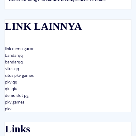
LINK LAINNYA
link demo gacor
bandarqq
bandarqq
situs qq
situs pkv games
pkv qq
qiu qiu
demo slot pg
pkv games
pkv
Links