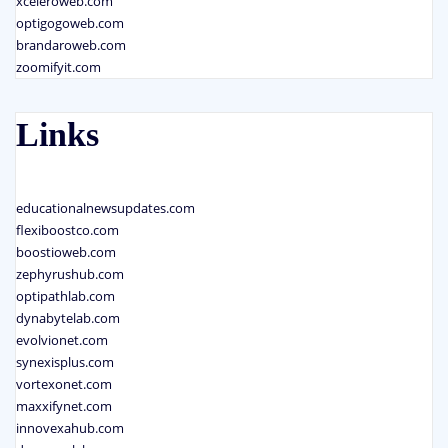
xceleroweb.com
optigogoweb.com
brandaroweb.com
zoomifyit.com
Links
educationalnewsupdates.com
flexiboostco.com
boostioweb.com
zephyrushub.com
optipathlab.com
dynabytelab.com
evolvionet.com
synexisplus.com
vortexonet.com
maxxifynet.com
innovexahub.com