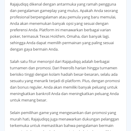
Rajajudiqq dikenal dengan antarmuka yang ramah pengguna
dan pengalaman gameplay yang mulus. Apakah Anda seorang
profesional berpengalaman atau pemula yang baru memulai,
Anda akan menemukan banyak opsi yang sesuai dengan
preferensi Anda. Platform ini menawarkan berbagai varian
poker, termasuk Texas Hold’em, Omaha, dan banyak lagi,
sehingga Anda dapat memilih permainan yang paling sesuai
dengan gaya bermain Anda.
Salah satu fitur menonjol dari Rajajudiqq adalah berbagai
turnamen dan promosi. Dari freerolls harian hingga turnamen
berisiko tinggi dengan kolam hadiah besar-besaran, selalu ada
sesuatu yang menarik terjadi di platform. Plus, dengan promosi
dan bonus reguler, Anda akan memiliki banyak peluang untuk
meningkatkan bankroll Anda dan meningkatkan peluang Anda
untuk menang besar.
Selain pemilihan game yang mengesankan dan promosi yang
murah hati, Rajajudiqq juga menawarkan dukungan pelanggan
terkemuka untuk memastikan bahwa pengalaman bermain