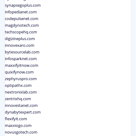
synapsegoplus.com
infopedianet.com
codepulsenet.com
magdynotech.com
techscopehq.com
digizineplus.com
innovexaro.com
bytesourcelab.com
infosparknet.com
maxxifyitnow.com
quixifynow.com
zephyruspro.com
optipathx.com
nextronixlab.com
zentrixhq.com
innovestanet.com
dynabytexpert.com
flexifyit.com
maxxiogo.com
novusgotech.com