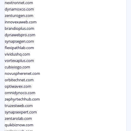
nextronnet.com
dynamoxco.com
zenturogen.com
innovexaweb.com
brandioplus.com
dynawebpro.com
synapsegen.com
flexipathlab.com
vividushq.com
vortexaplus.com
cubixiogo.com
novuspherenet.com
orbitechnet.com
optiwavex.com
omnidynoco.com
zephyrtechhub.com
truzestweb.com
synapsexpert.com
zentarolab.com
quikbiznow.com