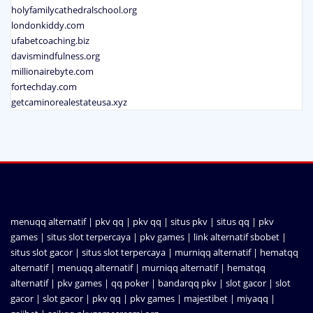
holyfamilycathedralschool.org
londonkiddy.com
ufabetcoaching.biz
davismindfulness.org
millionairebyte.com
fortechday.com
getcaminorealestateusa.xyz
menuqq alternatif
|
pkv qq
|
pkv qq
|
situs pkv
|
situs qq
|
pkv
games
|
situs slot terpercaya
|
pkv games
|
link alternatif sbobet
|
situs slot gacor
|
situs slot terpercaya
|
murniqq alternatif
|
hematqq
alternatif
|
menuqq alternatif
|
murniqq alternatif
|
hematqq
alternatif
|
pkv games
|
qq poker
|
bandarqq pkv
|
slot gacor
|
slot
gacor
|
slot gacor
|
pkv qq
|
pkv games
|
majestibet
|
miyaqq
|