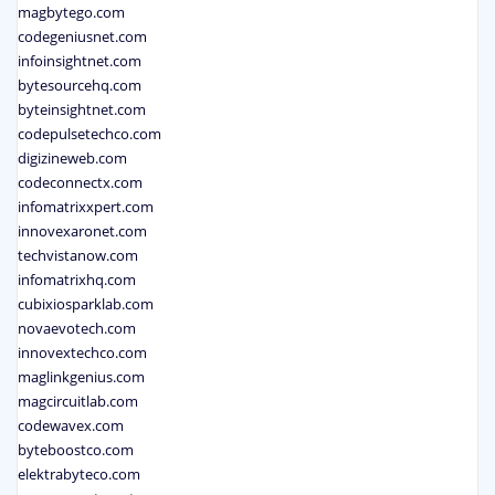
magbytego.com
codegeniusnet.com
infoinsightnet.com
bytesourcehq.com
byteinsightnet.com
codepulsetechco.com
digizineweb.com
codeconnectx.com
infomatrixxpert.com
innovexaronet.com
techvistanow.com
infomatrixhq.com
cubixiosparklab.com
novaevotech.com
innovextechco.com
maglinkgenius.com
magcircuitlab.com
codewavex.com
byteboostco.com
elektrabyteco.com