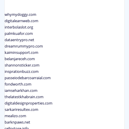
whymydoggy.com
digitalearnweb.com
interbolaslot.org
palmkuafor.com
dataentrypro.net
dreamrummypro.com
kaiminsupport.com
belanjareceh.com
shannonsticker.com
insprationbuzz.com
passeiodebarcoarraial.com
fondworth.com
iamseharkhan.com
thelatestkhabrain.com
digitaldesignproperties.com
sarkariresultex.com
mealizo.com
barknpaws.net
cellostore.info