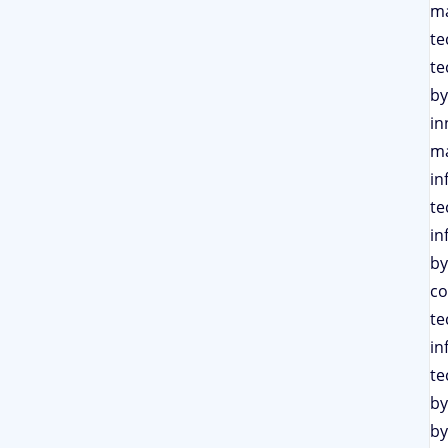
ma
te
te
by
in
m
in
te
in
by
co
te
in
t
by
by