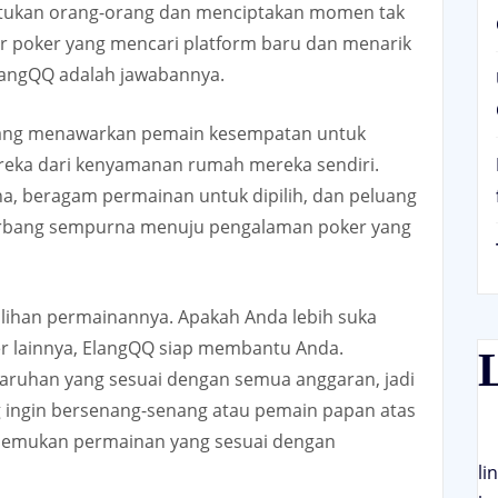
tukan orang-orang dan menciptakan momen tak
r poker yang mencari platform baru dan menarik
langQQ adalah jawabannya.
 yang menawarkan pemain kesempatan untuk
eka dari kenyamanan rumah mereka sendiri.
, beragam permainan untuk dipilih, dan peluang
erbang sempurna menuju pengalaman poker yang
ilihan permainannya. Apakah Anda lebih suka
er lainnya, ElangQQ siap membantu Anda.
taruhan yang sesuai dengan semua anggaran, jadi
 ingin bersenang-senang atau pemain papan atas
nemukan permainan yang sesuai dengan
li