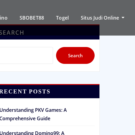
ino
SBOBET88
Togel
Situs Judi Online
SEARCH
Search
RECENT POSTS
Understanding PKV Games: A
Comprehensive Guide
Understanding Domino99: A