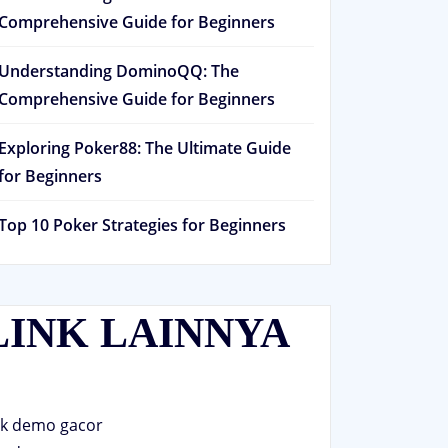
Comprehensive Guide for Beginners
Understanding DominoQQ: The
Comprehensive Guide for Beginners
Exploring Poker88: The Ultimate Guide
for Beginners
Top 10 Poker Strategies for Beginners
LINK LAINNYA
nk demo gacor