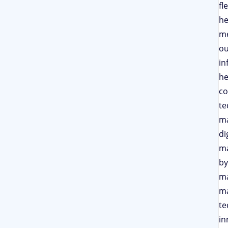
fl
h
me
ou
in
he
co
t
ma
di
ma
by
m
m
te
in