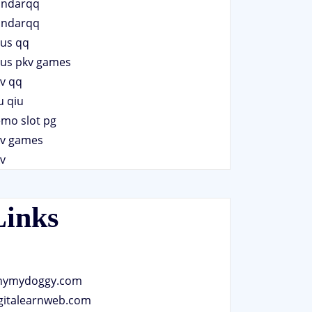
andarqq
andarqq
tus qq
tus pkv games
v qq
u qiu
mo slot pg
v games
v
Links
hymydoggy.com
gitalearnweb.com