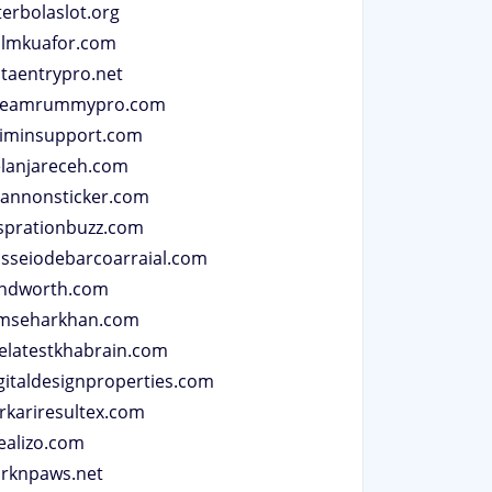
terbolaslot.org
lmkuafor.com
taentrypro.net
reamrummypro.com
iminsupport.com
lanjareceh.com
annonsticker.com
sprationbuzz.com
sseiodebarcoarraial.com
ndworth.com
amseharkhan.com
elatestkhabrain.com
gitaldesignproperties.com
rkariresultex.com
alizo.com
rknpaws.net