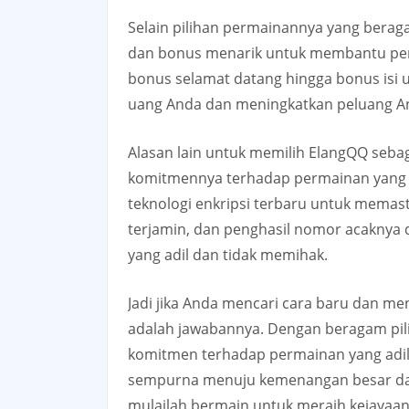
Selain pilihan permainannya yang bera
dan bonus menarik untuk membantu pe
bonus selamat datang hingga bonus isi 
uang Anda dan meningkatkan peluang A
Alasan lain untuk memilih ElangQQ sebag
komitmennya terhadap permainan yang 
teknologi enkripsi terbaru untuk mema
terjamin, dan penghasil nomor acaknya 
yang adil dan tidak memihak.
Jadi jika Anda mencari cara baru dan m
adalah jawabannya. Dengan beragam pil
komitmen terhadap permainan yang adil
sempurna menuju kemenangan besar dan 
mulailah bermain untuk meraih kejayaan